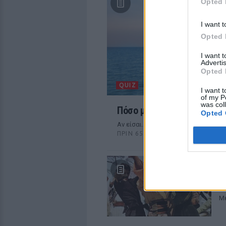
Opted 
I want t
Opted 
I want 
Advertis
Opted 
QUIZ
I want t
of my P
was col
Πόσο μόνος είσαι;
Opted 
Αν είσαι...
ΠΡΙΝ 65 ΕΒΔΟΜΆΔΕΣ
Μ
Ε
Q
Με