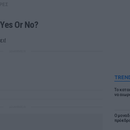
ΡΕΣ
 Υes Or No?
ει!
ΔΙΑΦΗΜΙΣΗ
TREN
Το κατα
να αιωρ
ΔΙΑΦΗΜΙΣΗ
Ο μοναδ
πρόεδρο