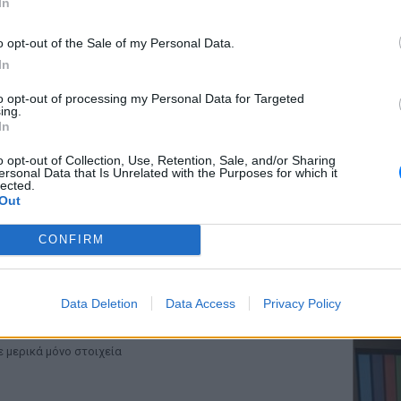
In
o opt-out of the Sale of my Personal Data.
In
ΕΥ ΖΗΝ
to opt-out of processing my Personal Data for Targeted
Ελληνικ
ing.
scramb
In
o opt-out of Collection, Use, Retention, Sale, and/or Sharing
ersonal Data that Is Unrelated with the Purposes for which it
lected.
Out
CONFIRM
ΚΕΡΔΙΣ
πορείς να βρεις τις ελληνικές ταινίες της
Καλοκα
πανάστασης;
Data Deletion
Data Access
Privacy Policy
τα μεγ
UIZ
ΠΡΙΝ 72 ΕΒΔΟΜΆΔΕΣ
 μερικά μόνο στοιχεία