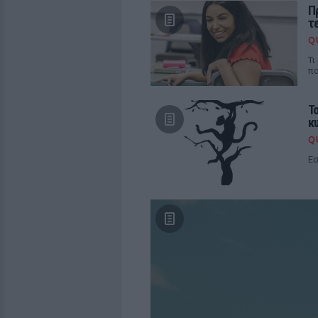
Π
τ
Q
Τι
πο
Τ
κ
Q
Εσ