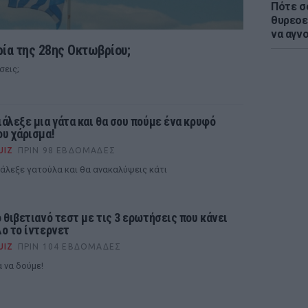
Πότε σ
θυρεοε
να αγν
ρία της 28ης Οκτωβρίου;
σεις;
ιάλεξε μια γάτα και θα σου πούμε ένα κρυφό
ου χάρισμα!
UIZ
ΠΡΙΝ 98 ΕΒΔΟΜΆΔΕΣ
άλεξε γατούλα και θα ανακαλύψεις κάτι
ο θιβετιανό τεστ με τις 3 ερωτήσεις που κάνει
λο το ίντερνετ
UIZ
ΠΡΙΝ 104 ΕΒΔΟΜΆΔΕΣ
α να δούμε!