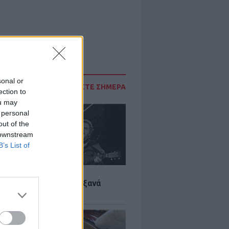
sonal or
ΔΙΑΒΑΣΤΕ ΣΗΜΕΡΑ
ection to
ou may
 personal
out of the
 downstream
B’s List of
LTURE
it wonders που έγιναν ξανά
οι από… ατύχημα