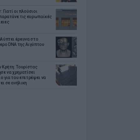
r: Γιατί οι πλούσιοι
 παρατάνε τις ευρωπαϊκές
ειες
αλύπτει έρευνα στο
ερο DNA της Αιγύπτου
ν Κρήτη: Τουρίστας
ησε να χρηματίσει
ο για του επιτρέψει να
ει σε ανήλικη