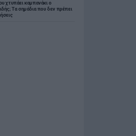
ου χτυπάει καμπανάκι ο
ιδής; Τα σημάδια που δεν πρέπει
οήσεις