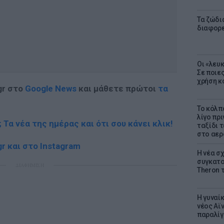
Τα ζώδια
διαφορ
Οι «λευ
Σε ποιε
χρήση κ
gr στο
Google News
και μάθετε πρώτοι
τα
Το κόλπ
λίγο πρι
; Τα νέα της ημέρας και ότι σου κάνει κλικ!
ταξίδι 
στο αερ
r και στο Instagram
Η νέα σχ
συγκατοί
ΔΙΑΦΗΜΙΣΗ
Theron 
Η γυναί
νέος Αϊν
παραλίγο