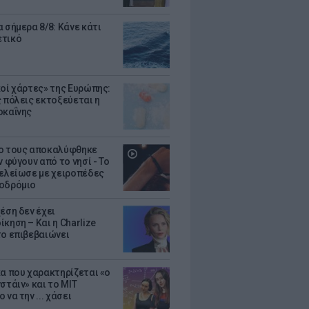
 σήμερα 8/8: Κάνε κάτι
ετικό
κοί χάρτες» της Ευρώπης:
ς πόλεις εκτοξεύεται η
οκαΐνης
ο τους αποκαλύφθηκε
ν φύγουν από το νησί - Το
τελείωσε με χειροπέδες
οδρόμιο
έση δεν έχει
κηση – Και η Charlize
το επιβεβαιώνει
κα που χαρακτηρίζεται «ο
στάιν» και το MIT
 να την ... χάσει