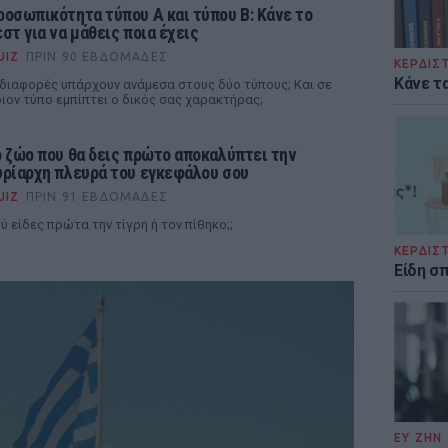
ροσωπικότητα τύπου Α και τύπου Β: Kάνε το
εστ για να μάθεις ποια έχεις
UIZ
ΠΡΙΝ 90 ΕΒΔΟΜΆΔΕΣ
ΚΕΡΔΙΣ
Κάνε τα
 διαφορές υπάρχουν ανάμεσα στους δύο τύπους; Και σε
ιον τύπο εμπίπτει ο δικός σας χαρακτήρας;
ο ζώο που θα δεις πρώτο αποκαλύπτει την
υρίαρχη πλευρά του εγκεφάλου σου
UIZ
ΠΡΙΝ 91 ΕΒΔΟΜΆΔΕΣ
ύ είδες πρώτα την τίγρη ή τον πίθηκο;;
ΚΕΡΔΙΣ
Είδη σ
ΕΥ ΖΗΝ