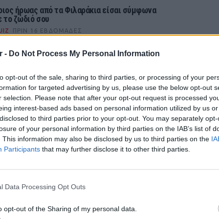
οιος ήρωας από τα Φιλαράκια είσαι σύμφωνα
ε το ζώδιό σου
UIZ
ΠΡΙΝ 16 ΕΒΔΟΜΆΔΕΣ
α να δούμε, ήσουν πρωταγωνιστής ή guest;
r -
Do Not Process My Personal Information
to opt-out of the sale, sharing to third parties, or processing of your per
όσο καλά θυμάσαι αυτές τις παιδικές σειρές
ων 80s;
formation for targeted advertising by us, please use the below opt-out s
r selection. Please note that after your opt-out request is processed y
UIZ
ΠΡΙΝ 31 ΕΒΔΟΜΆΔΕΣ
eing interest-based ads based on personal information utilized by us or
α να δούμε...
disclosed to third parties prior to your opt-out. You may separately opt-
losure of your personal information by third parties on the IAB’s list of
. This information may also be disclosed by us to third parties on the
IA
οια ηθοποιός άνω των 50 είναι η φαντασίωση
Participants
that may further disclose it to other third parties.
ου;
POP CU
UIZ
ΠΡΙΝ 34 ΕΒΔΟΜΆΔΕΣ
5 one-h
σαμε κοντά;
διάσημ
l Data Processing Opt Outs
o opt-out of the Sharing of my personal data.