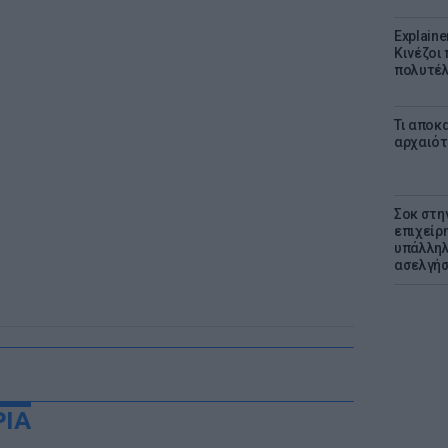
Explaine
Κινέζοι
πολυτέλ
Τι αποκ
αρχαιότ
Σοκ στη
επιχείρ
υπάλληλ
ασελγήσ
ΡΙΑ