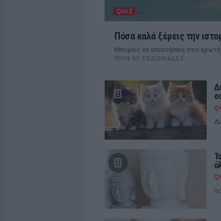
QUIZ
Πόσα καλά ξέρεις την ιστο
Μπορείς να απαντήσεις στις ερωτή
ΠΡΙΝ 93 ΕΒΔΟΜΆΔΕΣ
Δ
σ
Q
Δι
Τ
ό
Q
Γι