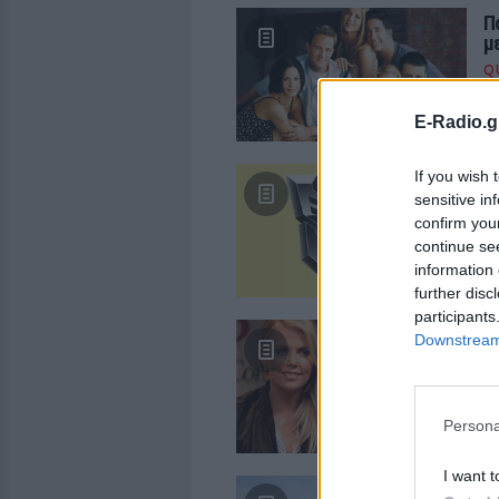
Π
μ
Q
Γι
E-Radio.g
If you wish 
Π
τ
sensitive in
confirm you
Q
continue se
Γι
information 
further disc
participants
Π
Downstream 
σ
Q
Πέ
Persona
I want t