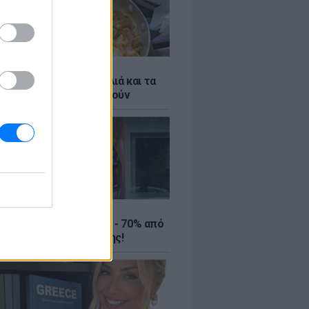
ό γιαούρτι: Μία κουταλιά και τα
led eggs θα απογειωθούν
ΤΕ
ιρινές εκπτώσεις έως - 70% από
αλύτερα eshops ένδυσης!