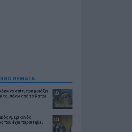
DING ΘΕΜΑΤΑ
κόκκινο σπίτι που μοιάζει
είται πάνω από το Κάπρι
ικός Αμερικανός
ς που έχει παραιτηθεί