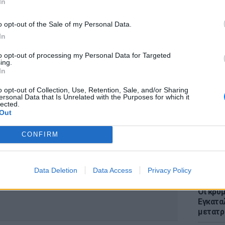
In
λυσίδας, για να δώσουμε χέρι βοηθείας στην
o opt-out of the Sale of my Personal Data.
In
to opt-out of processing my Personal Data for Targeted
ing.
LIFESTY
In
Μπαντέ
τους κ
o opt-out of Collection, Use, Retention, Sale, and/or Sharing
ersonal Data that Is Unrelated with the Purposes for which it
χρόνια
lected.
ΔΙΑΦΗΜΙΣΗ
Out
CONFIRM
Data Deletion
Data Access
Privacy Policy
ΕΥ ΖΗΝ
Οι κρυμ
Εγκατα
μετατρ