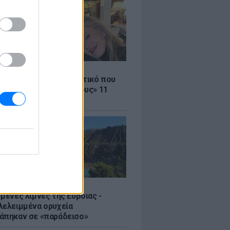
LE
ρας – Γκρίφιθ: Το μυστικό που
ρατά «καλύτερους φίλους» 11
 μετά
μένες λίμνες της Εύβοιας -
λελειμμένα ορυχεία
άπηκαν σε «παράδεισο»