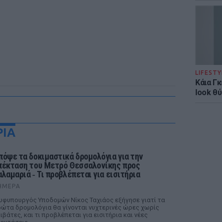
LIFESTY
Κάια Γ
look θύ
ΡΙΑ
πόψε τα δοκιμαστικά δρομολόγια για την
πέκταση του Μετρό Θεσσαλονίκης προς
αλαμαριά ‑ Τι προβλέπεται για εισιτήρια
ΉΜΕΡΑ
υφυπουργός Υποδομών Νίκος Ταχιάος εξήγησε γιατί τα
ώτα δρομολόγια θα γίνονται νυχτερινές ώρες χωρίς
ιβάτες, και τι προβλέπεται για εισιτήρια και νέες