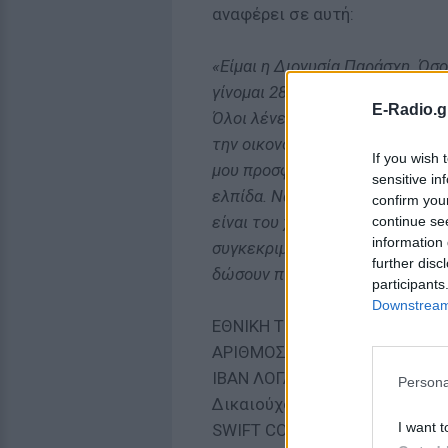
αναφέρει σε αυτή:
«Είμαι η Διονυσία Παράσχη. Όσ
γίνομαι 28. Έχω διαγνωστεί με 
E-Radio.g
Όλοι λένε ότι η μάχη με τον καρ
την οικονομική δυνατότητα να 
If you wish 
μου προσφέρετε ό,τι είναι δυνα
sensitive in
ελπίδα. Να με βοηθήσετε να συ
confirm you
είναι του χαρακτήρα μου να δρ
continue se
information 
συγκεκριμένη περίπτωση η κάθε
further disc
δώσουν πνοή να συνεχίσω. Σας 
participants
Downstream 
ΕΘΝΙΚΗ ΤΡΑΠΕΖΑ ΤΗΣ ΕΛΛΑΔ
ΑΡΙΘΜΟΣ ΛΟΓΑΡΙΑΣΜΟΥ: 345 
IBAN ΛΟΓΑΡΙΑΣΜΟΥ: GR 7701
Persona
Δικαιούχος: Σπυρίδων Παράσχ
I want t
SWIFT CODE: ETHNGRAA