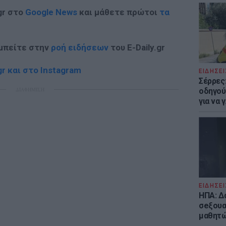
gr στο
Google News
και μάθετε πρώτοι
τα
 μπείτε στην
ροή ειδήσεων
του E-Daily.gr
r και στο Instagram
ΕΙΔΗΣΕΙ
Σέρρες
ΔΙΑΦΗΜΙΣΗ
οδηγού
για να
ΕΙΔΗΣΕΙ
ΗΠΑ: Δ
σeξουα
μαθητώ