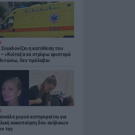
Σ
: Συγκλονίζει η κατάθεση του
 – «Κοίταξα να στρίψω αριστερά
 γλιτώσω, δεν πρόλαβα»
Σ
ασκάλα χορού κατηγορείται για
λική κακοποίηση δύο ανήλικων
ν της