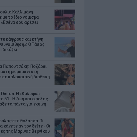
Ιουλία Καλλιμάνη
 με το ίδιο νόμισμα
 «Εσένα σου αρέσει
ετε κάφρους και κτήνη
νσυναίσθηση»: Ο Τάσος
..δικάζει
α Παπουτσάκη: Ποζάρει
αστή με μπικίνι στη
 σε καλοκαιρινή διάθεση
e Theron: Η «Καλυψώ»
τα 51 - H ζωή και ο ρόλος
αξε τα πάντα για εκείνη
αλος στη θάλασσα: Τι
α κάνετε αν τον δείτε - Οι
ές της Μαρίνας Βερνίκου