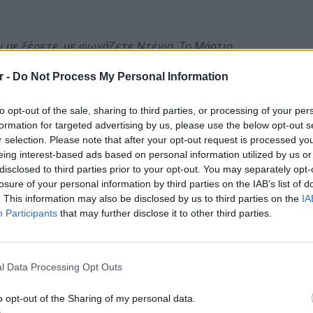
οι με ξέρετε, με φωνάζετε Ντένια. Το Μάρτιο
μια σπάνια μορφή καρκίνου κοντά στην καρδιά.
r -
Do Not Process My Personal Information
κίνο είναι άνιση, πόσο μάλλον όταν δεν έχεις
σε θεραπεύσουν οι κατάλληλοι γιατροί. Ζητώ να
to opt-out of the sale, sharing to third parties, or processing of your per
τόν, ένα βήμα που θα με φέρει πιο κοντά στην
formation for targeted advertising by us, please use the below opt-out s
νεχίσω να ονειρεύομαι, να συνεχίσω να ζω. Δεν
r selection. Please note that after your opt-out request is processed y
αματοποιώ καταστάσεις, όμως στη
eing interest-based ads based on personal information utilized by us or
disclosed to third parties prior to your opt-out. You may separately opt-
 θετική σκέψη, η πιο μικρή συνδρομή, θα μου
losure of your personal information by third parties on the IAB’s list of
ευχαριστώ από καρδιάς!»
. This information may also be disclosed by us to third parties on the
IA
Participants
that may further disclose it to other third parties.
ΑΣ
/ 747546-27
LIFESTY
Η Τατι
 10345 00000 34574754627
l Data Processing Opt Outs
και εν
ης του Γεωργίου
καταγά
o opt-out of the Sharing of my personal data.