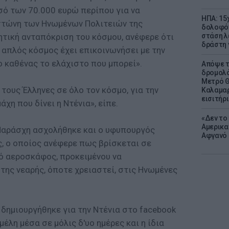
ό των 70.000 ευρώ περίπου για να
ΗΠΑ: 15
στώνη των Ηνωμένων Πολιτειών της
δολοφόν
νητική ανταπόκριση του κόσμου, ανέφερε ότι
στάση λ
δράστη γ
 απλός κόσμος έχει επικοινωνήσει με την
ο καθένας το ελάχιστο που μπορεί».
Απόψε τ
δρομολό
Μετρό Θ
ους Έλληνες σε όλο τον κόσμο, για την
Καλαμαρ
εισιτήρ
χη που δίνει η Ντένια», είπε.
«Δεν το 
Αμερικα
Παράσχη ασχολήθηκε και ο υφυπουργός
Αφγανό 
, ο οποίος ανέφερε πως βρίσκεται σε
ό αεροσκάφος, προκειμένου να
της νεαρής, όποτε χρειαστεί, στις Ηνωμένες
 δημιουργήθηκε για την Ντένια στο facebook
έλη μέσα σε μόλις δ'υο ημέρες και η ίδια