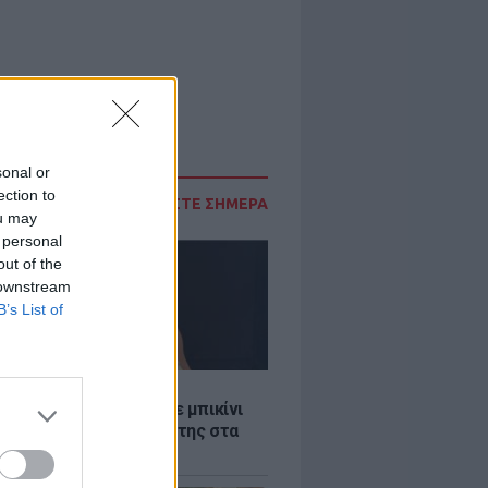
sonal or
ection to
ΔΙΑΒΑΣΤΕ ΣΗΜΕΡΑ
ou may
 personal
out of the
 downstream
B’s List of
LE
άνα Στεφανίδου φόρεσε μπικίνι
τυπωσίασε με το κορμί της στα
λανα νερά του Ιονίου