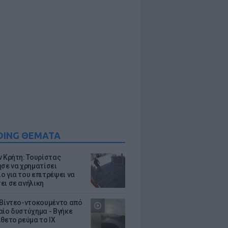
DING ΘΕΜΑΤΑ
ν Κρήτη: Τουρίστας
ησε να χρηματίσει
ο για του επιτρέψει να
ει σε ανήλικη
 Βίντεο-ντοκουμέντο από
αίο δυστύχημα - Βγήκε
ίθετο ρεύμα το ΙΧ