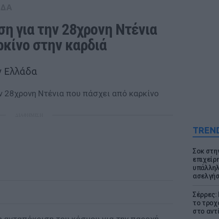
ΑΔΑ
η για την 28χρονη Ντένια 
ρκίνο στην καρδιά
ν Ελλάδα
ΔΙΑΦΗΜΙΣΗ
TREN
Σοκ στη
επιχείρ
υπάλληλ
ασελγήσ
Σέρρες:
το τροχ
στο αντ