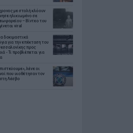
χρονος με στολή κλόουν
ησε ηλικιωμένο σε
εωφορείου – Βίντεο του
ίνεται viral
α δοκιμαστικά
για για την επέκταση του
εσσαλονίκης προς
ιά - Τι προβλέπεται για
ια
πιστεύουμε», λένε οι
νοί που υιοθέτησαν τον
στη Λέσβο