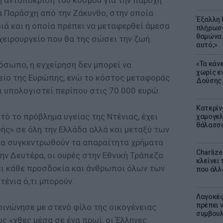
 ανταπόκριση του κόσμου για την παροχή
α Παράσχη από την Ζάκυνθο, στην οποία
Έξαλλη 
ιά και η οποία πρέπει να μεταφερθεί άμεσα
πλήρωσε
θαμώνα:
 χειρουργείο που θα της σώσει την ζωή.
αυτό;»
όσωπο, η εγχείρηση δεν μπορεί να
«Τα κάν
χωρίς ε
είο της Ευρώπης, ενώ το κόστος μεταφοράς
Δούσης.
ει υπολογιστεί περίπου στις 70.000 ευρώ.
Κατερίν
τό το πρόβλημα υγείας της Ντένιας, έχει
χαμογελ
θάλασσα
ής» σε όλη την Ελλάδα αλλά και μεταξύ των
ια συγκεντρωθούν τα απαραίτητα χρήματα
Charliz
την Δευτέρα, οι ουρές στην Εθνική Τράπεζα
κλείνει 
ι κάθε προσδοκία και άνθρωποι όλων των
που άλλ
τένια ό,τι μπορούν.
Λαγοκέφ
πρέπει ν
οινώνησε με στενό φίλο της οικογένειας
συμβουλ
 «χθες μέσα σε ένα πρωί, οι Έλληνες