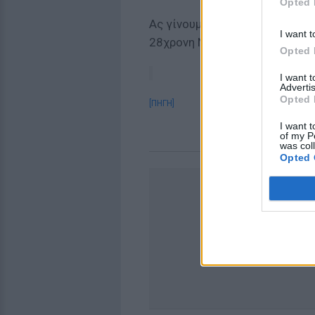
Opted 
Ας γίνουμε όλοι κρίκοι της α
I want t
28χρονη Ντένια.
Opted 
I want 
Advertis
Opted 
[ΠΗΓΗ]
I want t
of my P
was col
Opted 