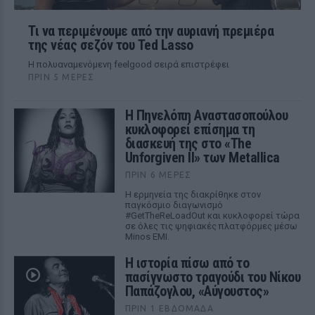
Τι να περιμένουμε από την αυριανή πρεμιέρα
της νέας σεζόν του Ted Lasso
Η πολυαναμενόμενη feelgood σειρά επιστρέφει
ΠΡΙΝ 5 ΜΈΡΕΣ
Η Πηνελόπη Αναστασοπούλου
κυκλοφορεί επίσημα τη
διασκευή της στο «The
Unforgiven II» των Metallica
ΠΡΙΝ 6 ΜΈΡΕΣ
Η ερμηνεία της διακρίθηκε στον
παγκόσμιο διαγωνισμό
#GetTheReLoadOut και κυκλοφορεί τώρα
σε όλες τις ψηφιακές πλατφόρμες μέσω
Minos EMI.
Η ιστορία πίσω από το
πασίγνωστο τραγούδι του Νίκου
Παπάζογλου, «Αύγουστος»
ΠΡΙΝ 1 ΕΒΔΟΜΆΔΑ