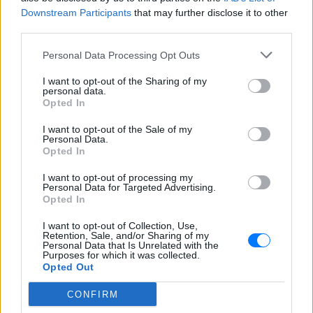
Downstream Participants
that may further disclose it to other
third parties.
Personal Data Processing Opt Outs
I want to opt-out of the Sharing of my
Ακολουθήστε το E-Radio.gr στο
Google News
personal data.
Opted In
και μάθετε πρώτοι
τα πιο hot νέα
.
I want to opt-out of the Sale of my
Εσύ μπήκες στο E-Daily.gr; Τα νέα της ημέρας
Personal Data.
Opted In
και ότι σου κάνει κλικ!
I want to opt-out of processing my
Ακολουθήστε το E-Radio.gr και στο Instagram
Personal Data for Targeted Advertising.
Opted In
ΔΙΑΦΗΜΙΣΗ
I want to opt-out of Collection, Use,
Retention, Sale, and/or Sharing of my
Personal Data that Is Unrelated with the
Purposes for which it was collected.
Opted Out
CONFIRM