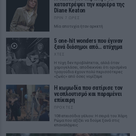
καταστρέψει την καριέρα της
Diane Keaton
ΠΡΙΝ 7 ΏΡΕΣ
Μία αποτυχία ήταν αρκετή
5 one‑hit wonders που έγιναν
ξανά διάσημοι από… ατύχημα
ΧΤΕΣ
Η τύχη δεν προβλέπεται, αλλά όταν
χαμογελάσει, αποδεικνύει ότι ορισμένα
τραγούδια έχουν πολύ περισσότερες
«ζωές» από όσες νομίζαμε
Η κωμωδία που σατίρισε τον
νεοπλουτισμό και παραμένει
επίκαιρη
ΠΡΟΧΤΈΣ
108 επεισόδια γέλιου: Η σειρά του Χάρη
Ρώμα που αξίζει να δούμε ξανά στις
επαναλήψεις