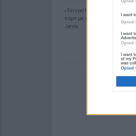
Opted 
«Τσινγκ! Μόλις χρεωθήκατε α
I want t
παμπ με το δικό τους POS και
Opted 
Jarvis.
I want 
Advertis
Opted 
I want t
of my P
was col
Opted 