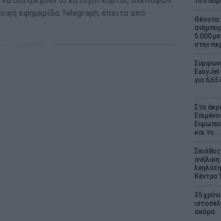
ι να διατρέχουν οι κάτοχοι κάρτας ανέπαφων
Το σπαρ
ική εφημερίδα Telegraph, έπειτα από
Θέουτα: 
ανήμπορ
5.000 μ
στην πε
ΔΙΑΦΗΜΙΣΗ
Συμφωνί
EasyJet 
για 6,65
Στα άκρ
Επιμένο
Ευρωπαί
και το..
Σκιάθος:
ανήλικη 
λεηλάτη
Κέντρο 
35 χρόν
ιστοσελ
ακόμα