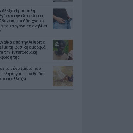
ν Αλεξανδρούπολη:
βγήκε στην πλατεία του
Αβαντας και έδειχνε τα
κά του όργανα σε ανηλίκα
α
υναίκα από την Αιθιοπία
ral με τη φυσική ομορφιά
ίτε την εντυπωσιακή
ρφωσή της
ναι το μόνο ζώδιο που
α τέλη Αυγούστου θα δει
του να αλλάζει