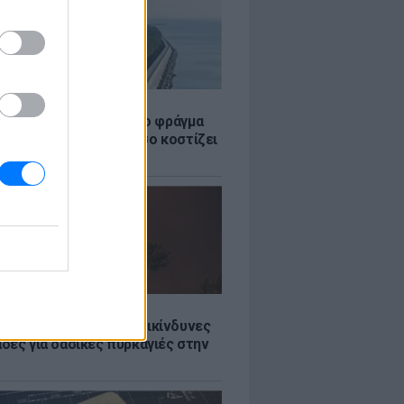
Σ
ώρα έχτισε τσιμεντένιο φράγμα
. για τα τσουνάμι - Πόσο κοστίζει
τί διχάζει
Σ
Ποιες είναι οι 6 πιο επικίνδυνες
δες για δασικές πυρκαγιές στην