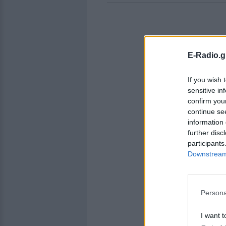
E-Radio.g
If you wish 
sensitive in
confirm you
continue se
information 
further disc
participants
Downstream 
Persona
I want t