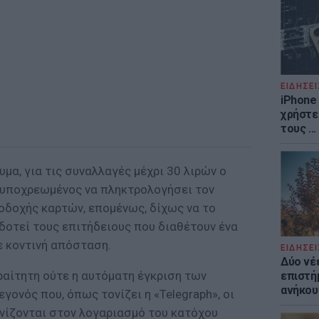
ΕΙΔΗΣΕΙ
iPhone 
χρήστε
τους ..
μα, για τις συναλλαγές μέχρι 30 λιρών ο
ι υποχρεωμένος να πληκτρολογήσει τον
οδοχής καρτών, επομένως, δίχως να το
τοδοτεί τους επιτήδειους που διαθέτουν ένα
ε κοντινή απόσταση.
ΕΙΔΗΣΕΙ
Δύο νέ
αραίτητη ούτε η αυτόματη έγκριση των
επιστή
ανήκου
γονός που, όπως τονίζει η «Telegraph», οι
ανίζονται στον λογαριασμό του κατόχου