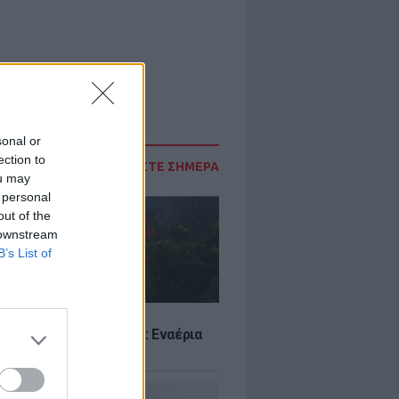
sonal or
ection to
ΔΙΑΒΑΣΤΕ ΣΗΜΕΡΑ
ou may
 personal
out of the
 downstream
B’s List of
Σ
στην Κρήνη Φαρσάλων: Εναέρια
αι SMS από το 112