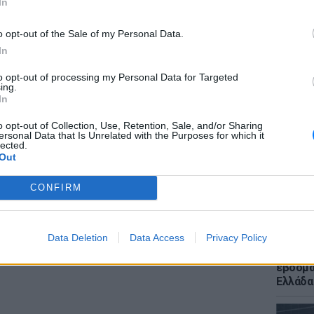
In
υτόματα στην κάρτα σας. Το δοκιμάσαμε στην
o opt-out of the Sale of my Personal Data.
 λειτούργησε», συνέχισε στην ανάρτησή του ο
In
to opt-out of processing my Personal Data for Targeted
ΕΙΔΗΣΕΙ
ing.
Ποια χ
In
400 χλμ
και για
o opt-out of Collection, Use, Retention, Sale, and/or Sharing
ersonal Data that Is Unrelated with the Purposes for which it
lected.
ΔΙΑΦΗΜΙΣΗ
Out
CONFIRM
Data Deletion
Data Access
Privacy Policy
ΕΙΔΗΣΕΙ
Meteo: 
εβδομά
Ελλάδα