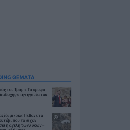
DING ΘΕΜΑΤΑ
τός του Τραμπ: Το κρυφό
διαδοχής στην ηγεσία του
ξίδι μικρέ»: Πέθανε το
ουτάβι που το είχαν
σει η αγέλη των λύκων –