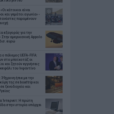
ακτικό βίντεο
«Οι κάτοικοι είναι
οι και γεμάτοι αγωνία» -
ετανάστες παραμένουν
ριοχή
α εξαγοράς για την
- Στην αμερικανική Appolo
 δισ. ευρώ
α ο πόλεμος UEFA-FIFA:
υν στο μποϊκοτάζ οι
οι και ζητούν εγγυήσεις
. κεφάλι του Ινφαντίνο
 39χρονη ήπιε με την
κόρη της σε boat trip και
σε ξενοδοχείο και
Υγείας
ια Ίντερνετ: Η πρώτη
ίδα στην ιστορία υπάρχει