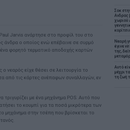
Σοκ στη
Ανδρας 
χωριού 
γεννητι
κορίτσι
Paul Jarvis ανάρτησε στο προφίλ του στο
Νεαρή γ
ς άνδρα ο οποίος ενώ επέβαινε σε συρμό
έγινε vi
α ένα φορητό τερματικό αποδοχής καρτών
της, δε
μεταμό
Αυτό εί
ς ο νεαρός είχε θέσει σε λειτουργία το
μέχρι τ
ατα από τις κάρτες ανέπαφων συναλλαγών, εν
τη ζωή 
α τριγυρίζει με ένα μηχάνημα POS. Αυτό που
 πατήσει το κουμπί για τα ποσά μικρότερα των
 το μηχάνημα στην τσέπη που βρίσκεται το
τανός.