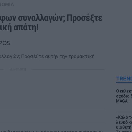
ΝΟΜΙΑ
φων συναλλαγών; Προσέξτε 
ική απάτη!
 POS
ΔΙΑΦΗΜΙΣΗ
TREN
Ο εκλεκ
σχέδιο 
MAGA
«Καλό τα
λευκό κ
υιοθετή