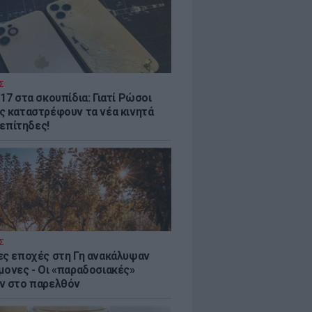
Σ
17 στα σκουπίδια: Γιατί Ρώσοι
ς καταστρέφουν τα νέα κινητά
. επίτηδες!
Σ
ες εποχές στη Γη ανακάλυψαν
μονες - Oι «παραδοσιακές»
ν στο παρελθόν