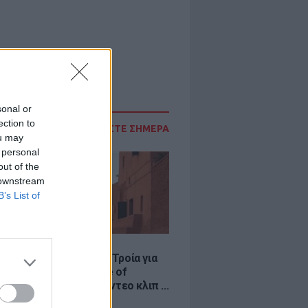
sonal or
ection to
ΔΙΑΒΑΣΤΕ ΣΗΜΕΡΑ
ou may
 personal
out of the
 downstream
B’s List of
LE
κινό χωριό που έγινε Τροία για
an, Yunkai για το Game of
 και σκηνικό για το βίντεο κλιπ ...
νδή