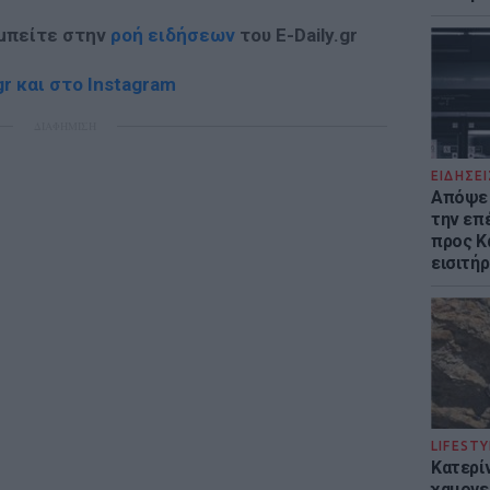
 μπείτε στην
ροή ειδήσεων
του E-Daily.gr
r και στο Instagram
ΔΙΑΦΗΜΙΣΗ
ΕΙΔΗΣΕΙ
Απόψε 
την επ
προς Κα
εισιτήρ
LIFESTY
Κατερί
χαμογε