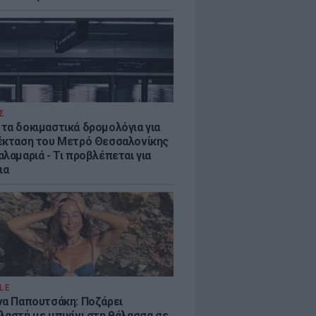
Σ
τα δοκιμαστικά δρομολόγια για
έκταση του Μετρό Θεσσαλονίκης
λαμαριά - Τι προβλέπεται για
ια
LE
να Παπουτσάκη: Ποζάρει
λαστή με μπικίνι στη θάλασσα σε