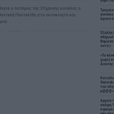
γάμο τη
μίλησε ο πατέρας της 20χρονης κοπέλας η
Τροχαίο
Παντελή Παντελίδη στο αυτοκίνητο και
γυναίκα 
έχασα ό
γού.
ΔΙΑΦΗΜΙΣΗ
Έξαλλη 
πλήρωσε
θαμώνα:
αυτό;»
«Τα κάν
χωρίς ε
Δούσης.
Καταδίω
Θεσσαλο
του οδη
μ@@@»,
Αρχεία 
σκάφη 1
σφαίρα 
νέα απο