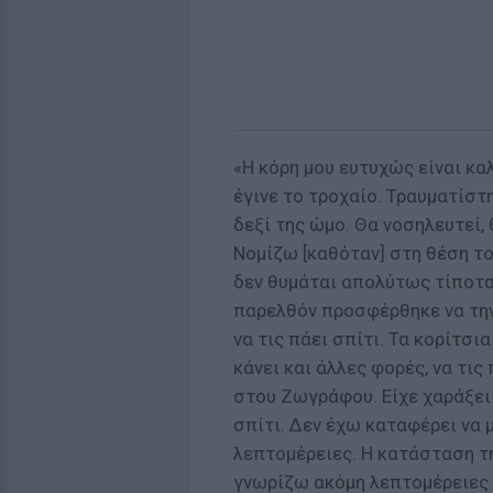
«Η κόρη μου ευτυχώς είναι κα
έγινε το τροχαίο. Τραυματίστη
δεξί της ώμο. Θα νοσηλευτεί,
Νομίζω [καθόταν] στη θέση του
δεν θυμάται απολύτως τίποτα
παρελθόν προσφέρθηκε να την 
να τις πάει σπίτι. Τα κορίτσ
κάνει και άλλες φορές, να τις 
στου Ζωγράφου. Είχε χαράξει η
σπίτι. Δεν έχω καταφέρει να 
λεπτομέρειες. Η κατάσταση τη
γνωρίζω ακόμη λεπτομέρειες. 