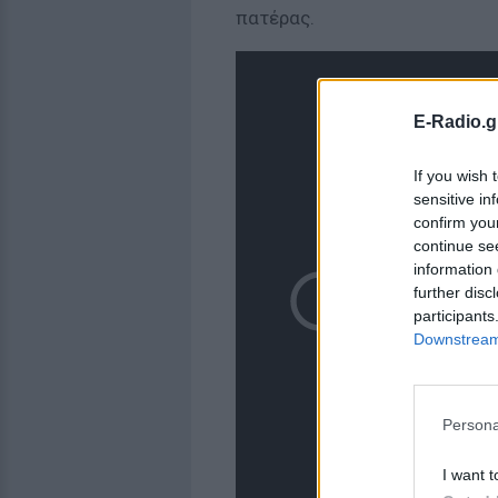
πατέρας.
E-Radio.g
If you wish 
sensitive in
confirm you
continue se
information 
further disc
participants
Downstream 
Persona
I want t