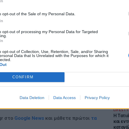
In
o opt-out of the Sale of my Personal Data.
In
to opt-out of processing my Personal Data for Targeted
ing.
In
ΔΙΑΦΗΜΙΣΗ
ΕΙΔΗΣΕΙ
Φωτιά 
o opt-out of Collection, Use, Retention, Sale, and/or Sharing
ersonal Data that Is Unrelated with the Purposes for which it
Στεφάνι
lected.
εκκένω
Out
CONFIRM
Data Deletion
Data Access
Privacy Policy
LIFESTY
Η Τατι
gr στο
Google News
και μάθετε πρώτοι
τα
και εν
καταγά