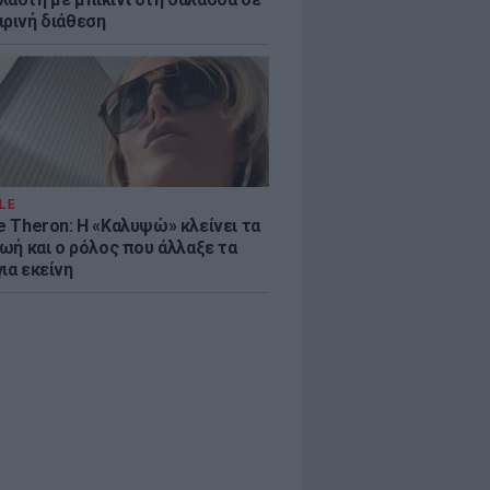
ιρινή διάθεση
LE
e Theron: Η «Καλυψώ» κλείνει τα
ζωή και ο ρόλος που άλλαξε τα
ια εκείνη