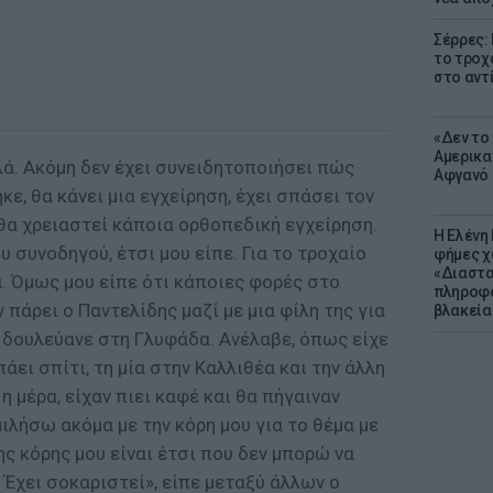
Σέρρες:
το τροχ
στο αντ
«Δεν το 
Αμερικα
λά. Ακόμη δεν έχει συνειδητοποιήσει πώς
Αφγανό 
κε, θα κάνει μια εγχείρηση, έχει σπάσει τον
 θα χρειαστεί κάποια ορθοπεδική εγχείρηση.
Η Ελένη
 συνοδηγού, έτσι μου είπε. Για το τροχαίο
φήμες χ
«Διαστα
. Όμως μου είπε ότι κάποιες φορές στο
πληροφο
πάρει ο Παντελίδης μαζί με μια φίλη της για
βλακεία
ια δουλεύανε στη Γλυφάδα. Ανέλαβε, όπως είχε
πάει σπίτι, τη μία στην Καλλιθέα και την άλλη
 μέρα, είχαν πιει καφέ και θα πήγαιναν
μιλήσω ακόμα με την κόρη μου για το θέμα με
ς κόρης μου είναι έτσι που δεν μπορώ να
Έχει σοκαριστεί», είπε μεταξύ άλλων ο