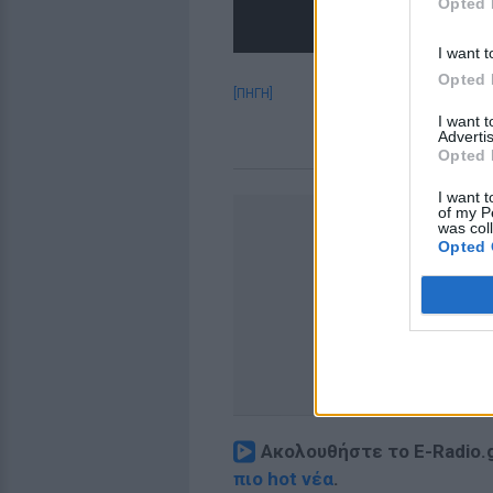
Opted 
I want t
Opted 
[ΠΗΓΗ]
I want 
Advertis
Opted 
I want t
of my P
was col
Opted 
Ακολουθήστε το E-Radio.
πιο hot νέα
.