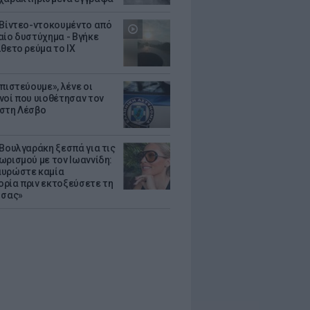
 Βίντεο-ντοκουμέντο από
αίο δυστύχημα - Βγήκε
ίθετο ρεύμα το ΙΧ
πιστεύουμε», λένε οι
νοί που υιοθέτησαν τον
στη Λέσβο
 Βουλγαράκη ξεσπά για τις
ωρισμού με τον Ιωαννίδη:
υρώστε καμία
ρία πριν εκτοξεύσετε τη
 σας»