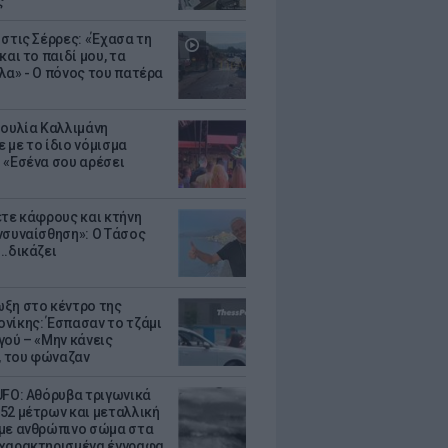
ς
 στις Σέρρες: «Έχασα τη
και το παιδί μου, τα
λα» - Ο πόνος του πατέρα
Ιουλία Καλλιμάνη
 με το ίδιο νόμισμα
 «Εσένα σου αρέσει
ετε κάφρους και κτήνη
νσυναίσθηση»: Ο Τάσος
..δικάζει
ξη στο κέντρο της
νίκης: Έσπασαν το τζάμι
γού – «Μην κάνεις
 του φώναζαν
UFO: Αθόρυβα τριγωνικά
52 μέτρων και μεταλλική
με ανθρώπινο σώμα στα
χαρακτηρισμένα έγγραφα