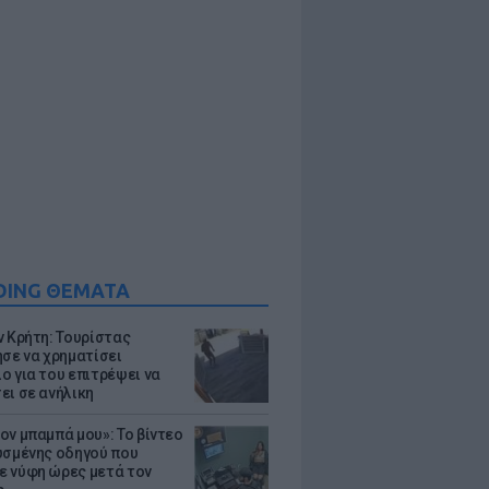
DING ΘΕΜΑΤΑ
ν Κρήτη: Τουρίστας
ησε να χρηματίσει
ο για του επιτρέψει να
ει σε ανήλικη
ον μπαμπά μου»: Το βίντεο
υσμένης οδηγού που
 νύφη ώρες μετά τον