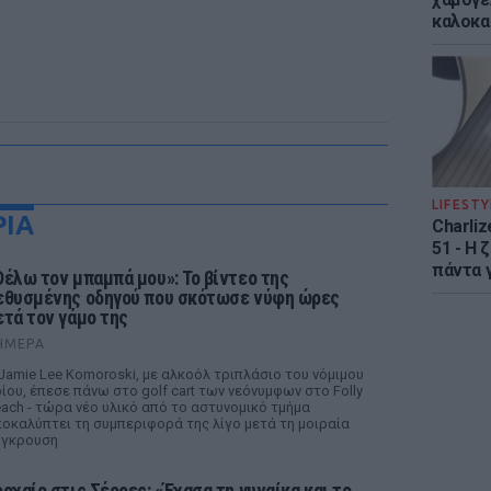
καλοκα
LIFESTY
ΡΙΑ
Charliz
51 - H 
πάντα γ
Θέλω τον μπαμπά μου»: Το βίντεο της
εθυσμένης οδηγού που σκότωσε νύφη ώρες
ετά τον γάμο της
ΉΜΕΡΑ
Jamie Lee Komoroski, με αλκοόλ τριπλάσιο του νόμιμου
ίου, έπεσε πάνω στο golf cart των νεόνυμφων στο Folly
ach - τώρα νέο υλικό από το αστυνομικό τμήμα
οκαλύπτει τη συμπεριφορά της λίγο μετά τη μοιραία
ύγκρουση
ροχαίο στις Σέρρες: «Έχασα τη γυναίκα και το