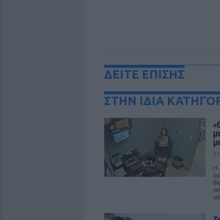
ΔΕΙΤΕ ΕΠΙΣΗΣ
ΣΤΗΝ ΙΔΙΑ ΚΑΤΗΓΟ
«
μ
μ
Σ
Η 
ορ
Be
απ
σ
Τ