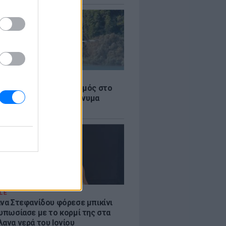
Σ
στην Κόρινθο: Συναγερμός στο
 - Εναέρια μέσα και μήνυμα
σης από το 112
LE
άνα Στεφανίδου φόρεσε μπικίνι
τυπωσίασε με το κορμί της στα
λανα νερά του Ιονίου