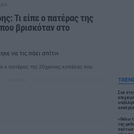
ΑΔΑ
ς: Τι είπε ο πατέρας της 
που βρισκόταν στο 
κε να τις πάει σπίτι»
TREN
ΔΙΑΦΗΜΙΣΗ
Σοκ στη
επιχείρ
υπάλληλ
ασελγήσ
«Θέλω τ
της μεθ
σκότωσε