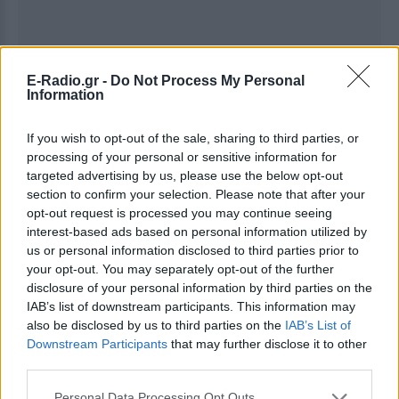
E-Radio.gr -
Do Not Process My Personal
Information
If you wish to opt-out of the sale, sharing to third parties, or
Ακολουθήστε το E-Radio.gr στο
Google News
processing of your personal or sensitive information for
και μάθετε πρώτοι
τα πιο hot νέα
.
targeted advertising by us, please use the below opt-out
section to confirm your selection. Please note that after your
Εσύ μπήκες στο E-Daily.gr; Τα νέα της ημέρας
opt-out request is processed you may continue seeing
και ότι σου κάνει κλικ!
interest-based ads based on personal information utilized by
us or personal information disclosed to third parties prior to
Ακολουθήστε το E-Radio.gr και στο Instagram
your opt-out. You may separately opt-out of the further
disclosure of your personal information by third parties on the
ΔΙΑΦΗΜΙΣΗ
IAB’s list of downstream participants. This information may
also be disclosed by us to third parties on the
IAB’s List of
Downstream Participants
that may further disclose it to other
third parties.
Personal Data Processing Opt Outs