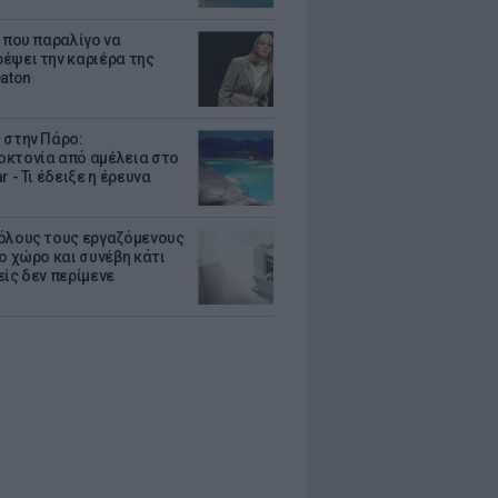
α που παραλίγο να
έψει την καριέρα της
eaton
 στην Πάρο:
κτονία από αμέλεια στο
r - Τι έδειξε η έρευνα
όλους τους εργαζόμενους
ο χώρο και συνέβη κάτι
είς δεν περίμενε