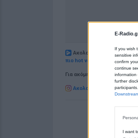
E-Radio.g
If you wish 
Ακολουθήστε το E-Radio.
sensitive in
πιο hot νέα
.
confirm you
continue se
Για ακόμη περισσότερα
νέα
,
information 
further disc
participants
Ακολουθήστε το E-Radio.g
Downstream 
Persona
I want t