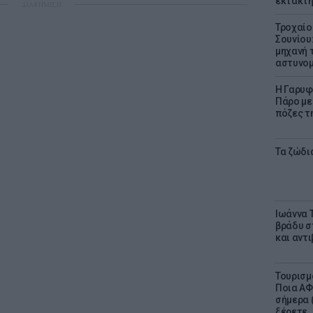
έκτακτη
ΔΙΑΦΗΜΙΣΗ
Τροχαίο
Σουνίου
μηχανή 
αστυνομ
Η Γαρυφ
Πάρο με 
πόζες τ
Τα ζώδια
Ιωάννα 
βράδυ σ
και αντ
Τουρισμ
Ποια ΑΦ
σήμερα (
ξέρετε