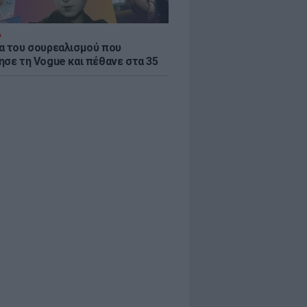
Α
α του σουρεαλισμού που
ησε τη Vogue και πέθανε στα 35