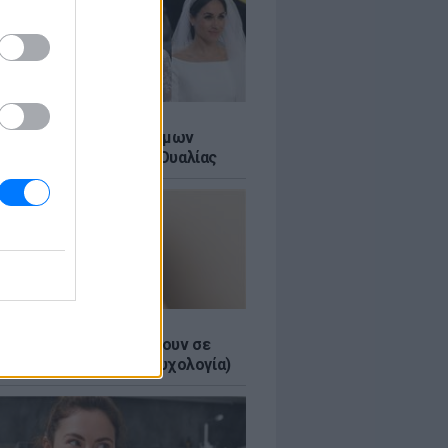
Α
τικό των βασιλικών γάμων
αι σε ένα ορυχείο της Ουαλίας
τα κομπλιμέντα σε φέρνουν σε
 θέση (και τι λέει η ψυχολογία)