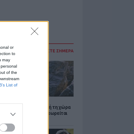
sonal or
ΔΙΑΒΑΣΤΕ ΣΗΜΕΡΑ
ection to
ou may
 personal
out of the
 downstream
B’s List of
Α
ξενη ελευθερία: Σε αυτή τη χώρα
ρώπης, το γuμνό δεν θεωρείται
ηση