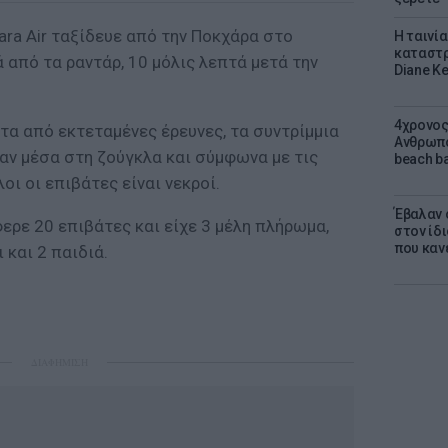
ara Air ταξίδευε από την Ποκχάρα στο
Η ταινί
καταστρ
 από τα ραντάρ, 10 μόλις λεπτά μετά την
Diane K
4χρονος
τα από εκτεταμένες έρευνες, τα συντρίμμια
Ανθρωπο
ν μέσα στη ζούγκλα και σύμφωνα με τις
beach ba
οι οι επιβάτες είναι νεκροί.
Έβαλαν 
ερε 20 επιβάτες και είχε 3 μέλη πλήρωμα,
στον ίδι
που καν
 και 2 παιδιά.
ΔΙΑΦΗΜΙΣΗ