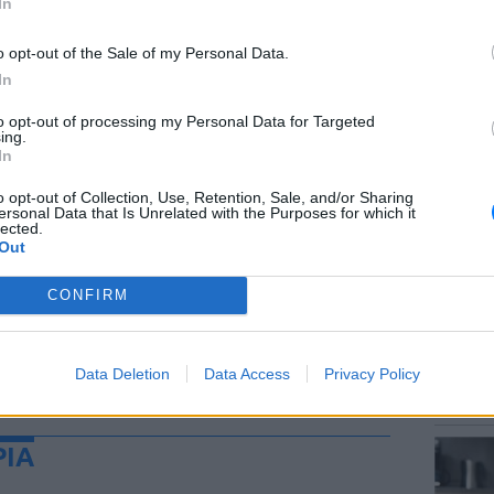
In
o opt-out of the Sale of my Personal Data.
In
to opt-out of processing my Personal Data for Targeted
ΘΕΜΑΤ
ing.
Το μυσ
In
κρύβετ
o opt-out of Collection, Use, Retention, Sale, and/or Sharing
ersonal Data that Is Unrelated with the Purposes for which it
lected.
Out
CONFIRM
ΕΥ ΖΗΝ
Data Deletion
Data Access
Privacy Policy
Γιατί 
δύσκολη
ΡΙΑ