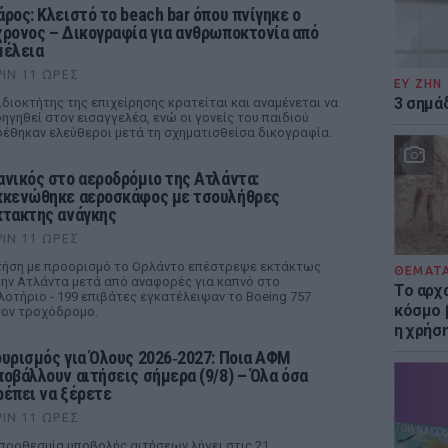
άρος: Κλειστό το beach bar όπου πνίγηκε ο
χρονος – Δικογραφία για ανθρωποκτονία από
μέλεια
ΡΙΝ 11 ΏΡΕΣ
ΕΥ ΖΗΝ
3 σημά
ιδιοκτήτης της επιχείρησης κρατείται και αναμένεται να
ηγηθεί στον εισαγγελέα, ενώ οι γονείς του παιδιού
έθηκαν ελεύθεροι μετά τη σχηματισθείσα δικογραφία.
ανικός στο αεροδρόμιο της Ατλάντα:
κκενώθηκε αεροσκάφος με τσουλήθρες
κτακτης ανάγκης
ΡΙΝ 11 ΏΡΕΣ
ήση με προορισμό το Ορλάντο επέστρεψε εκτάκτως
ΘΕΜΑΤ
ην Ατλάντα μετά από αναφορές για καπνό στο
Το αρχ
λοτήριο - 199 επιβάτες εγκατέλειψαν το Boeing 757
κόσμο 
ον τροχόδρομο.
η χρήσ
ουρισμός για Όλους 2026‑2027: Ποια ΑΦΜ
ποβάλλουν αιτήσεις σήμερα (9/8) – Όλα όσα
ρέπει να ξέρετε
ΡΙΝ 11 ΏΡΕΣ
προθεσμία υποβολής αιτήσεων λήγει στις 21