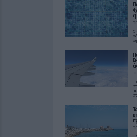
Π
4
α
Π
Ο 
οδ
αφ
Π
Ε
έ
Π
Πτ
στ
πι
στ
Τ
υ
π
Π
Η 