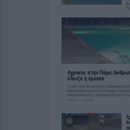
Αυ
τη
4χρονος στην Πάρο: Ανθρωπ
έδειξε η έρευνα
Γονείς και ιδιοκτήτης του beach b
κατηγορίες μετά τον πνιγμό του μικ
ναυαγοσώστης, παραπέμπεται στον
ΠΡΙΝ 11 ΏΡΕΣ
Τ
Α
α