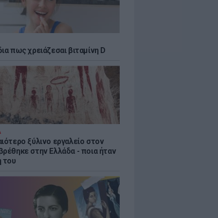
δια πως χρειάζεσαι βιταμίνη D
Α
αιότερο ξύλινο εργαλείο στον
βρέθηκε στην Ελλάδα - ποια ήταν
η του