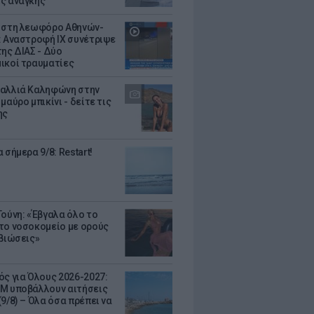
ς ανάγκης
 στη λεωφόρο Αθηνών-
: Αναστροφή ΙΧ συνέτριψε
της ΔΙΑΣ - Δύο
ικοί τραυματίες
αλλιά Καληφώνη στην
μαύρο μπικίνι - δείτε τις
ης
 σήμερα 9/8: Restart!
Τούνη: «Έβγαλα όλο το
το νοσοκομείο με ορούς
ιβιώσεις»
ός για Όλους 2026-2027:
Μ υποβάλλουν αιτήσεις
9/8) – Όλα όσα πρέπει να