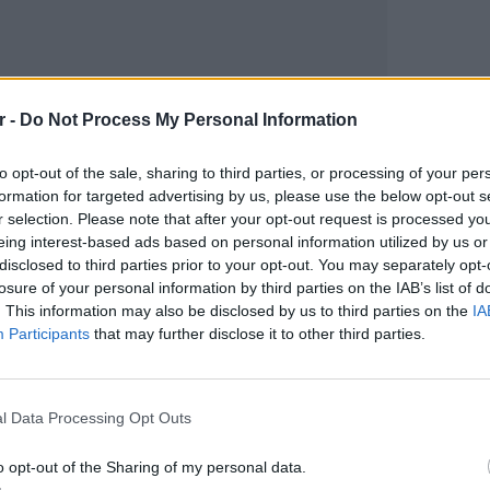
r -
Do Not Process My Personal Information
to opt-out of the sale, sharing to third parties, or processing of your per
gr στο
Google News
και μάθετε πρώτοι
τα
formation for targeted advertising by us, please use the below opt-out s
r selection. Please note that after your opt-out request is processed y
eing interest-based ads based on personal information utilized by us or
 μπείτε στην
ροή ειδήσεων
του E-Daily.gr
disclosed to third parties prior to your opt-out. You may separately opt-
losure of your personal information by third parties on the IAB’s list of
. This information may also be disclosed by us to third parties on the
IA
r και στο Instagram
Participants
that may further disclose it to other third parties.
ΔΙΑΦΗΜΙΣΗ
ΘΕΜΑΤ
Η παρά
της Ευ
l Data Processing Opt Outs
πρόκλ
o opt-out of the Sharing of my personal data.