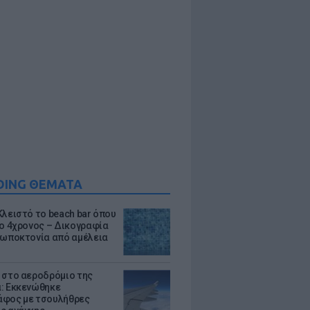
DING ΘΕΜΑΤΑ
Κλειστό το beach bar όπου
 ο 4χρονος – Δικογραφία
ρωποκτονία από αμέλεια
 στο αεροδρόμιο της
: Εκκενώθηκε
φος με τσουλήθρες