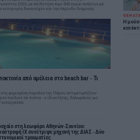
γούστου 2026, με επιδότηση έως 600 ευρώ ανάλογα με
ν κατηγορία δικαιούχου και την περίοδο διαμονής.
ΘΕΜΑΤ
Η μούσ
κατέκτ
οκτονία από αμέλεια στο beach bar ‑ Τι
ar στη φημισμένη παραλία της Πάρου αντιμετωπίζουν
ρού παιδιού σε πισίνα - ο ιδιοκτήτης, δηλωμένος ως
 εισαγγελέα
ροχαίο στη λεωφόρο Αθηνών‑Σουνίου:
ναστροφή ΙΧ συνέτριψε μηχανή της ΔΙΑΣ ‑ Δύο
στυνομικοί τραυματίες