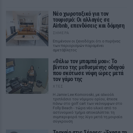
Νέο χωροταξικό για τον
τουρισμό: Οι αλλαγές σε
Airbnb, επενδύσεις και δόμηση
ΣΉΜΕΡΑ
Επιμένουν οι ξενοδόχοι ότι ο πυρήνας
των περιορισμών παραμένει
αμετάβλητος
«Θέλω τον μπαμπά μου»: Το
βίντεο της μεθυσμένης οδηγού
που σκότωσε νύφη ώρες μετά
τον γάμο της
ΧΤΕΣ
Η Jamie Lee Komoroski, με αλκοόλ
τριπλάσιο του νόμιμου ορίου, έπεσε
πάνω στο golf cart των νεόνυμφων στο
Folly Beach - τώρα νέο υλικό από το
αστυνομικό τμήμα αποκαλύπτει τη
συμπεριφορά της λίγο μετά τη μοιραία
σύγκρουση
Τροχαίο στις Σέρρες: «Έχασα τη