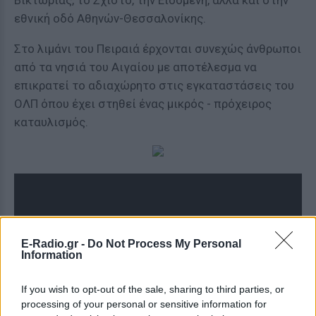
Βικτωρίας, το Σχιστό, την Ειδομένη, αλλά και στην
εθνική οδό Αθηνών-Θεσσαλονίκης.
Στο λιμάνι του Πειραιά έρχονται συνεχώς άνθρωποι
από τα νησιά του Αιγαίου με αποτέλεσμα να
επικρατεί το αδιαχώρητο στις εγκαταστάσεις του
ΟΛΠ όπου έχει στηθεί ένας μικρός - πρόχειρος
καταυλισμός.
E-Radio.gr -
Do Not Process My Personal
Information
If you wish to opt-out of the sale, sharing to third parties, or
processing of your personal or sensitive information for