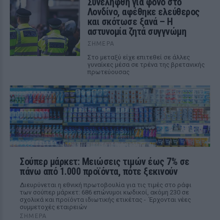
Συνελήφθη για φόνο στο
Λονδίνο, αφέθηκε ελεύθερος
και σκότωσε ξανά – Η
αστυνομία ζητά συγγνώμη
ΣΉΜΕΡΑ
Στο μεταξύ είχε επιτεθεί σε άλλες
γυναίκες μέσα σε τρένα της βρετανικής
πρωτεύουσας
Σούπερ μάρκετ: Μειώσεις τιμών έως 7% σε
πάνω από 1.000 προϊόντα, πότε ξεκινούν
Διευρύνεται η εθνική πρωτοβουλία για τις τιμές στο ράφι
των σούπερ μάρκετ: 686 επώνυμοι κωδικοί, ακόμη 230 σε
σχολικά και προϊόντα ιδιωτικής ετικέτας - Έρχονται νέες
συμμετοχές εταιρειών
ΣΉΜΕΡΑ