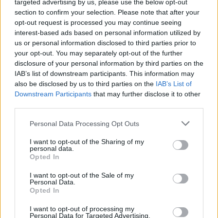
targeted advertising by us, please use the below opt-out
section to confirm your selection. Please note that after your
opt-out request is processed you may continue seeing
interest-based ads based on personal information utilized by
us or personal information disclosed to third parties prior to
your opt-out. You may separately opt-out of the further
disclosure of your personal information by third parties on the
IAB’s list of downstream participants. This information may
also be disclosed by us to third parties on the
IAB’s List of
Downstream Participants
that may further disclose it to other
third parties.
Personal Data Processing Opt Outs
Οικογένειες, μικρά παιδιά γέμισαν το σταθμό
I want to opt-out of the Sharing of my
personal data.
επιβατών του μεγαλύτερου λιμανιού της χώρας. Οι
Opted In
περισσότεροι από αυτούς έχουν πληρώσει πολλά
I want to opt-out of the Sale of my
χρήματα, και κρατούν στα χέρια τους εισιτήρια για
Personal Data.
πλοία και λεωφορεία, αναζητώντας μια καλύτερη
Opted In
ζωή στην Γερμανία και σε άλλες χώρες της Βόρειας
I want to opt-out of processing my
Ευρώπης.
Personal Data for Targeted Advertising.