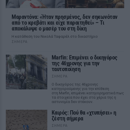
Μαραντόνα: «Ήταν πρησμένος, δεν σηκωνόταν
από το κρεβάτι και είχε παραιτηθεί» – Τι
αποκάλυψε ο μασέρ του στη δίκη
Η κατάθεση του Νικολά Ταφαρέλ στο δικαστήριο
ΣΉΜΕΡΑ
Marfin: Επιμένει ο δικηγόρος
της 46χρονης για την
ταυτοποίηση
ΣΉΜΕΡΑ
Ο δικηγόρος της 46χρονης
κατηγορούμενης για την επίθεση
στη Marfin, επιμένει κατηγορηματικά πως
τα στοιχεία που έχει στα χέρια της η
αστυνομία δεν στέκουν.
Καιρός: Πού θα «χτυπήσει» η
ζέστη σήμερα
ΣΉΜΕΡΑ