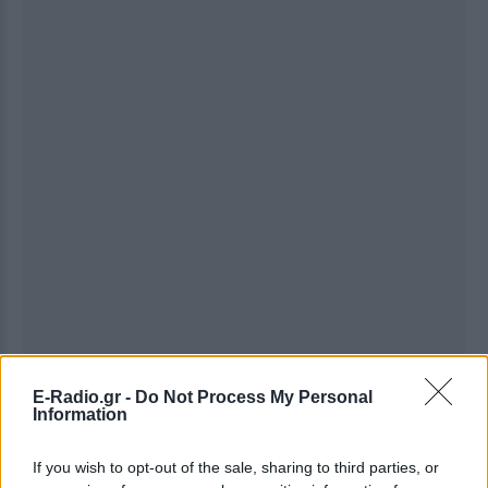
E-Radio.gr -
Do Not Process My Personal
Information
Ακολουθήστε το E-Radio.gr στο
Google News
και μάθετε πρώτοι
τα πιο hot νέα
.
If you wish to opt-out of the sale, sharing to third parties, or