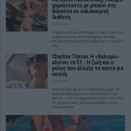
χαμογελαστή με μπικίνι στη
θάλασσα σε καλοκαιρινή
διάθεση
ΣΉΜΕΡΑ
Η ηθοποιός μοιράστηκε στιγμές από την
παραλία μέσα από Instagram stories,
ποζάροντας μέσα στο νερό με τα αγόρια
της
Charlize Theron: Η «Καλυψώ»
κλείνει τα 51 ‑ H ζωή και ο
ρόλος που άλλαξε τα πάντα για
εκείνη
ΣΉΜΕΡΑ
Από το Όσκαρ για το Monster μέχρι τη
μυθική Καλυψώ στην «Οδύσσεια» του
Νόλαν - η Νοτιοαφρικανή σταρ γιορτάζει
51 χρόνια ζωής και μια καριέρα χωρίς
στερεότυπα.