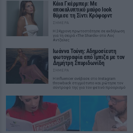
Κάια Γκέρμπερ: Με
αποκαλυπτικό μαύρο look
θύμισε τη Σίντι Κρόφορντ
ΣΉΜΕΡΑ
Η 24χρονη πρωτοστάτησε σε εκδήλωση
για τη σειρά «The Shards» στο Λος
Αντζελες
Ιωάννα Τούνη: Αδημοσίευτη
φωτογραφία από Ίμπιζα με τον
Δημήτρη Σπυριδωνίδη
ΣΉΜΕΡΑ
Η influencer ανέβασε στο Instagram
throwback στιγμιότυπο και ρώτησε τον
σύντροφό της για τον φετινό προορισμό