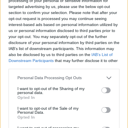
processing of your personal or sensitive information for
Εσύ μπήκες στο E-Daily.gr; Τα νέα της ημέρας
targeted advertising by us, please use the below opt-out
section to confirm your selection. Please note that after your
και ότι σου κάνει κλικ!
opt-out request is processed you may continue seeing
interest-based ads based on personal information utilized by
Ακολουθήστε το E-Radio.gr και στο Instagram
us or personal information disclosed to third parties prior to
your opt-out. You may separately opt-out of the further
ΔΙΑΦΗΜΙΣΗ
disclosure of your personal information by third parties on the
IAB’s list of downstream participants. This information may
also be disclosed by us to third parties on the
IAB’s List of
Downstream Participants
that may further disclose it to other
third parties.
Personal Data Processing Opt Outs
I want to opt-out of the Sharing of my
personal data.
Opted In
I want to opt-out of the Sale of my
Personal Data.
Opted In
I want to opt-out of processing my