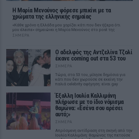
Η Μαρία Μενούνος φόρεσε μπικίνι με τα
χρώματα της ελληνικής σημαίας
«Κάθε χρόνο η Ελλάδα μου χαρίζει κάτι που δεν ήξερα ότι
μου έλειπε» σημειώνει η Μαρία Μενούνος στο post της
ΣΉΜΕΡΑ
Ο αδελφός της Αντζελίνα Τζολί
έκανε coming out στα 53 του
ΣΉΜΕΡΑ
Τώρα, στα 53 του, μίλησε δημόσια για
κάτι που δεν χωρούσε σε εκείνη την
παλιά celebrity αφήγηση: είναι gay
Έξαλλη Ιουλία Καλλιμάνη
πλήρωσε με το ίδιο νόμισμα
θαμώνα: «Εσένα σου αρέσει
αυτό;»
ΣΉΜΕΡΑ
Απρόσμενη αντίδραση στη σκηνή από την
Ιουλία Καλλιμάνη: θαμώνας της πετούσε