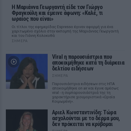
Η Μαριάννα Γεωργαντή είδε τον Γιώργο
Φραγκούλη και έμεινε άφωνη: «Καλέ, τι
ωραίος που είναι»
Οι τίτλοι της εφημερίδας Espresso έγιναν αφορμή για ένα
χαριτωμένο σχόλιο στην εκπομπή της Μαριάννας Γεωργαντή
και του Γιάννη Κολοκυθά
ΣΉΜΕΡΑ
Viral η παρουσιάστρια που
αποκοιμήθηκε κατά τη διάρκεια
δελτίου ειδήσεων
ΣΉΜΕΡΑ
Παρουσιάστρια ειδήσεων στις ΗΠΑ
αποκοιμήθηκε on air και έγινε αμέσως
viral - η συμπαρουσιάστριά της τη
χαρακτήρισε χιουμοριστικά «Ωραία
Κοιμωμένη».
Αριελ Κωνσταντινίδη: Τώρα
ασχολούνται με το δέρμα μου,
δεν πρόκειται να κρύβομαι