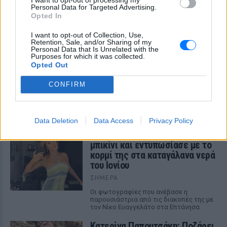
Personal Data for Targeted Advertising.
Opted In
I want to opt-out of Collection, Use,
Retention, Sale, and/or Sharing of my
Personal Data that Is Unrelated with the
Purposes for which it was collected.
Opted Out
ΔΕΙΤΕ ΕΠΙΣΗΣ
CONFIRM
ΣΤΗΝ ΙΔΙΑ ΚΑΤΗΓΟΡΙΑ
Data Deletion
Data Access
Privacy Policy
Η Τατιάνα Στεφανίδου φόρεσε
μπικίνι και εντυπωσίασε με το
κορμί της στα καταγάλανα νερά
του Ιονίου
ΣΉΜΕΡΑ
Οι φωτογραφίες που ανέβασε η
παρουσιάστρια από τις διακοπές της με
τον Νίκο Ευαγγελάτο στα Επτάνησα
Κατερίνα Παπουτσάκη: Ποζάρει