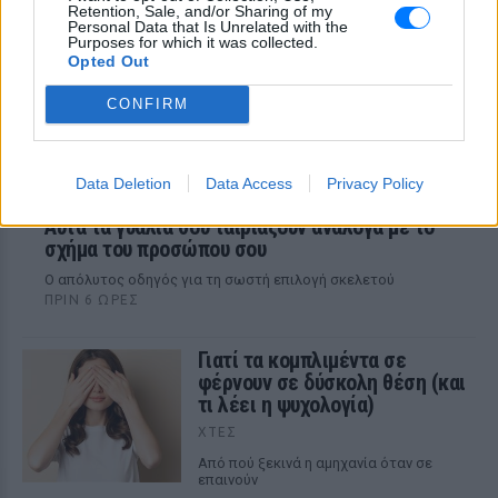
Retention, Sale, and/or Sharing of my
Personal Data that Is Unrelated with the
Purposes for which it was collected.
Opted Out
CONFIRM
Data Deletion
Data Access
Privacy Policy
Αυτά τα γυαλιά σου ταιριάζουν ανάλογα με το
σχήμα του προσώπου σου
Ο απόλυτος οδηγός για τη σωστή επιλογή σκελετού
ΠΡΙΝ 6 ΏΡΕΣ
Γιατί τα κομπλιμέντα σε
φέρνουν σε δύσκολη θέση (και
τι λέει η ψυχολογία)
ΧΤΕΣ
Από πού ξεκινά η αμηχανία όταν σε
επαινούν