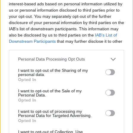
περπατήσεις κυριολεκτικά
interest-based ads based on personal information utilized by
μέσα στο νερό – Η εμπειρία
us or personal information disclosed to third parties prior to
είναι μοναδική
your opt-out. You may separately opt-out of the further
disclosure of your personal information by third parties on the
ΠΡΙΝ 6 ΏΡΕΣ
IAB’s list of downstream participants. This information may
Το φυσικό αξιοθέατο που εντυπωσιάζει
also be disclosed by us to third parties on the
IAB’s List of
όσους το ανακαλύπτουν – Σταλακτίτες,
πηγές και παγωμένα νερά
Downstream Participants
that may further disclose it to other
third parties.
Το navy jumpsuit της Βάσως
Λασκαράκη με τη ζώνη είναι το
Personal Data Processing Opt Outs
πιο εύκολο chic outfit
I want to opt-out of the Sharing of my
ΠΡΙΝ 6 ΏΡΕΣ
personal data.
Το look που αποδεικνύει ότι η κομψότητα
Opted In
δεν χρειάζεται προσπάθεια
I want to opt-out of the Sale of my
Αυτό το ποτό συνδέεται με την
Personal Data.
κατάθλιψη – ειδικά στις
Opted In
γυναίκες
I want to opt-out of processing my
ΠΡΙΝ 6 ΏΡΕΣ
Personal Data for Targeted Advertising.
Opted In
Πώς ένα ποτήρι μπορεί να «ρίξει» τη
διάθεσή μας
I want to opt-out of Collection, Use,