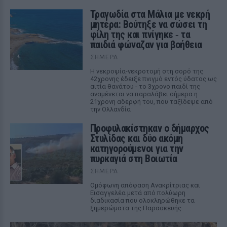
Τραγωδία στα Μάλια με νεκρή
μητέρα: Βούτηξε να σώσει τη
φίλη της και πνίγηκε ‑ τα
παιδιά φώναζαν για βοήθεια
ΣΉΜΕΡΑ
Η νεκροψία-νεκροτομή στη σορό της
42χρονης έδειξε πνιγμό εντός ύδατος ως
αιτία θανάτου - το 3χρονο παιδί της
αναμένεται να παραλάβει σήμερα η
21χρονη αδερφή του, που ταξίδεψε από
την Ολλανδία
Προφυλακίστηκαν ο δήμαρχος
Στυλίδας και δύο ακόμη
κατηγορούμενοι για την
πυρκαγιά στη Βοιωτία
ΣΉΜΕΡΑ
Ομόφωνη απόφαση Ανακρίτριας και
Εισαγγελέα μετά από πολύωρη
διαδικασία που ολοκληρώθηκε τα
ξημερώματα της Παρασκευής