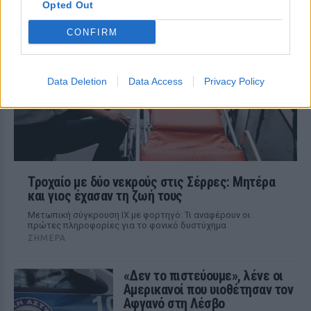
η επέμβαση διακόπηκε προσωρινά λόγω
Opted Out
του σεισμού της 28ης Ιουλίου, ωστόσο
λίγο αργότερα συνεχίστηκε και
CONFIRM
ολοκληρώθηκε με επιτυχία
Data Deletion
Data Access
Privacy Policy
Τροχαίο με δύο νεκρούς στις Σέρρες: Μητέρα
και γιος έχασαν τη ζωή τους
Μετωπική σύγκρουση ΙΧ με φορτηγό: Τι αναφέρουν οι
πρώτες πληροφορίες για το φονικό δυστύχημα
ΣΉΜΕΡΑ
«Δεν το πιστεύουμε», λένε οι
Αμερικανοί που υιοθέτησαν τον
Αφγανό στη Λέσβο