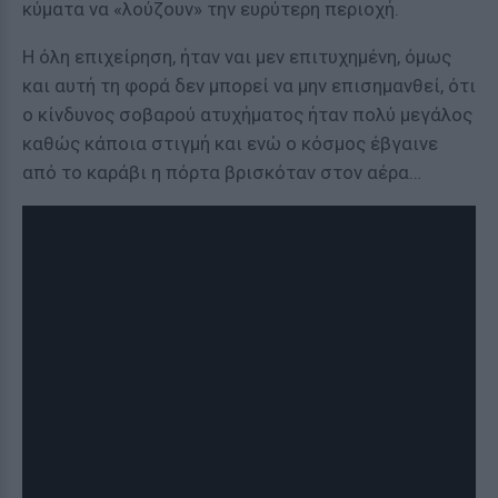
κύματα να «λούζουν» την ευρύτερη περιοχή.
Η όλη επιχείρηση, ήταν ναι μεν επιτυχημένη, όμως
και αυτή τη φορά δεν μπορεί να μην επισημανθεί, ότι
ο κίνδυνος σοβαρού ατυχήματος ήταν πολύ μεγάλος
καθώς κάποια στιγμή και ενώ ο κόσμος έβγαινε
από το καράβι η πόρτα βρισκόταν στον αέρα…