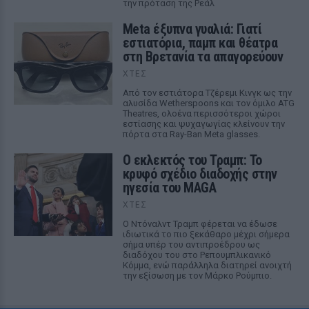
την πρόταση της Ρεάλ
Meta έξυπνα γυαλιά: Γιατί
εστιατόρια, παμπ και θέατρα
στη Βρετανία τα απαγορεύουν
ΧΤΕΣ
Από τον εστιάτορα Τζέρεμι Κινγκ ως την
αλυσίδα Wetherspoons και τον όμιλο ATG
Theatres, ολοένα περισσότεροι χώροι
εστίασης και ψυχαγωγίας κλείνουν την
πόρτα στα Ray-Ban Meta glasses.
Ο εκλεκτός του Τραμπ: Το
κρυφό σχέδιο διαδοχής στην
ηγεσία του MAGA
ΧΤΕΣ
Ο Ντόναλντ Τραμπ φέρεται να έδωσε
ιδιωτικά το πιο ξεκάθαρο μέχρι σήμερα
σήμα υπέρ του αντιπροέδρου ως
διαδόχου του στο Ρεπουμπλικανικό
Κόμμα, ενώ παράλληλα διατηρεί ανοιχτή
την εξίσωση με τον Μάρκο Ρούμπιο.