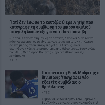
Γιατί δεν έσωσα το κουτάβι: Ο ερευνητής που
κατέγραφε τη συμβίωση του μικρού σκυλιού
με αγέλη λύκων εξηγεί γιατί δεν επενέβη
«Κρατάμε την επιστημονική απόσταση, δεν είναι δυνατόν να
πάω να επέμβω, ούτε γίνεται να στείλω κάποιον κτηνίατρο
σε ένα μέρος όπου υπάρχει αγέλη με λύκους, είναι
επικίνδυνο» λέει στο protothema.gr ο διδάκτορας ζωολογίας
του ΑΠΘ, Θεόδωρος Κομηνός - Έχουν πεθάνει και έξι
λυκόπουλα
ΧΤΕΣ
Για πάντα στη Ρεάλ Μαδρίτης ο
Βινίσιους: Υπογράφει νέο
εξαετές συμβόλαιο ο
Βραζιλιάνος
ΧΤΕΣ
Σύμφωνα με τον Φαμπρίτσιο Ρομάνο ο
Βραζιλιάνος είναι έτοιμος να αποδεχτεί