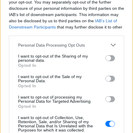
ιστορία με ασημένιο μετάλλιο
your opt-out. You may separately opt-out of the further
στο Παγκόσμιο Κ20
disclosure of your personal information by third parties on the
ΣΉΜΕΡΑ
IAB’s list of downstream participants. This information may
also be disclosed by us to third parties on the
IAB’s List of
Η 18χρονη αθλήτρια του ΓΣ Κηφισιάς
αναδείχθηκε δεύτερη στο μήκος με άλμα
Downstream Participants
that may further disclose it to other
στα 6,44μ., σχεδόν ισοφαρίζοντας το
third parties.
ατομικό της ρεκόρ των 6,45μ.
Σέρρες: Βίντεο‑ντοκουμέντο
Personal Data Processing Opt Outs
από το τροχαίο δυστύχημα ‑
I want to opt-out of the Sharing of my
Βγήκε στο αντίθετο ρεύμα το ΙΧ
personal data.
Opted In
ΣΉΜΕΡΑ
Το ΙΧ βγήκε από το δρόμο, «καβάλησε» τη
I want to opt-out of the Sale of my
διπλή διαχωριστική και συγκρούστηκε
Personal Data.
πλαγιομετωπικά με το φορτηγό, με
Opted In
αποτέλεσμα τον θανάσιμο τραυματισμό
των επιβατών
I want to opt-out of processing my
Personal Data for Targeted Advertising.
Συγκλονιστικό βίντεο από
Opted In
χειρουργείο την ώρα του
σεισμού των 7,1R στην Ιαπωνία
I want to opt-out of Collection, Use,
Retention, Sale, and/or Sharing of my
ΣΉΜΕΡΑ
Personal Data that Is Unrelated with the
Purposes for which it was collected.
Σύμφωνα με ιαπωνικά μέσα ενημέρωσης,