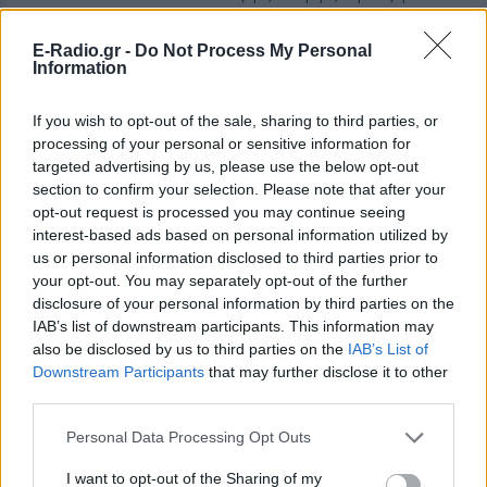
Φωτιά στον Κουβαρά Αττικής:
E-Radio.gr -
Do Not Process My Personal
Μήνυμα 112 για απομάκρυνση –
Information
172 πυροσβέστες στο μέτωπο
ΠΡΙΝ 10 ΏΡΕΣ
If you wish to opt-out of the sale, sharing to third parties, or
Εστάλησαν δύο μηνύματα εκκένωσης από
processing of your personal or sensitive information for
το 112, ενώ στη μάχη με τις φλόγες
targeted advertising by us, please use the below opt-out
συμμετέχουν και πυροσβέστες από
Γαλλία και Ρουμανία
section to confirm your selection. Please note that after your
opt-out request is processed you may continue seeing
Καρυστιανού: «Νομικές
interest-based ads based on personal information utilized by
συνέπειες» για όσους
us or personal information disclosed to third parties prior to
επιτίθενται στην Ελπίδα – Τι
your opt-out. You may separately opt-out of the further
είπε για «παρακίνημα» και
disclosure of your personal information by third parties on the
Αυγερινό
IAB’s list of downstream participants. This information may
ΠΡΙΝ 10 ΏΡΕΣ
also be disclosed by us to third parties on the
IAB’s List of
Η πρόεδρος της Ελπίδας για τη
Downstream Participants
that may further disclose it to other
Δημοκρατία μίλησε για συντονισμένη
third parties.
κινητοποίηση υπέρ του Αυγερινού μέσα
σε δύο ώρες και εξήγησε γιατί δεν
πραγματοποιούνται εσωτερικές εκλογές
Personal Data Processing Opt Outs
στο κίνημα.
I want to opt-out of the Sharing of my