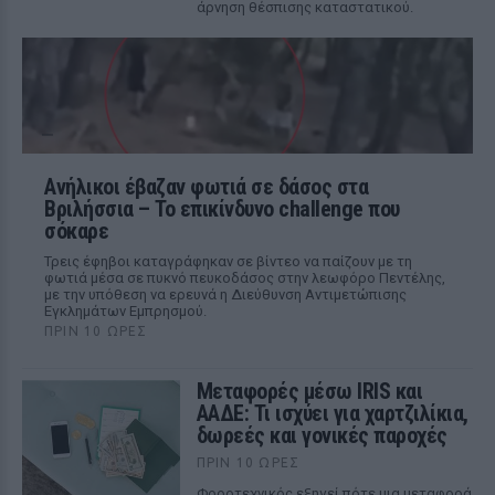
άρνηση θέσπισης καταστατικού.
Ανήλικοι έβαζαν φωτιά σε δάσος στα
Βριλήσσια – Το επικίνδυνο challenge που
σόκαρε
Τρεις έφηβοι καταγράφηκαν σε βίντεο να παίζουν με τη
φωτιά μέσα σε πυκνό πευκοδάσος στην λεωφόρο Πεντέλης,
με την υπόθεση να ερευνά η Διεύθυνση Αντιμετώπισης
Εγκλημάτων Εμπρησμού.
ΠΡΙΝ 10 ΏΡΕΣ
Μεταφορές μέσω IRIS και
ΑΑΔΕ: Τι ισχύει για χαρτζιλίκια,
δωρεές και γονικές παροχές
ΠΡΙΝ 10 ΏΡΕΣ
Φοροτεχνικός εξηγεί πότε μια μεταφορά