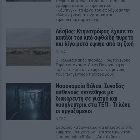
«Ρεμπέτικο» έως το «Μάθε παιδί μου
γράμματα» και το τηλεοπτικό
«Κάμπινγκ», τα έργα του σφράγισαν την
ελληνική κινηματογραφική και
τηλεοπτική παραγωγή
Λέσβος: Κτηνοτρόφος έχασε το
κοπάδι του από αφθώδη πυρετό
και λίγο μετά έφυγε από τη ζωή
ΧΤΕΣ
Ο Παλλεσβιακός Φορέας Πρωτογενούς
Τομέα αποχαιρετά τον Παναγιώτη και
καλεί το κράτος να μη αφήνει μόνους
τους πληγέντες κτηνοτρόφους
Νοσοκομείο Βόλου: Συνοδός
ασθενούς επιτέθηκε με
διακορευτή σε γιατρό και
νοσηλεύτρια στα ΤΕΠ ‑ Τι λένε
οι εργαζόμενοι
ΧΤΕΣ
Σοβαρές καταγγελίες για επεισόδιο στα
Τμήματα Επειγόντων Περιστατικών του
Νοσοκομείου Βόλου - Διατάχθηκε