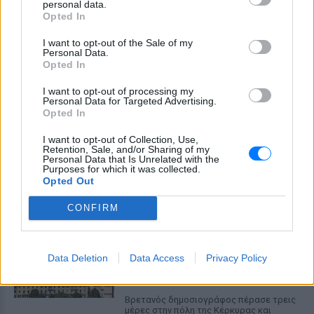
personal data.
Opted In
I want to opt-out of the Sale of my
Personal Data.
Opted In
Σκέρτσος: Γιατί το «7 στους 10 Έλληνες έχουν
I want to opt-out of processing my
Personal Data for Targeted Advertising.
καταθέσεις κάτω από 1.000 ευρώ» είναι
Opted In
παραπλανητικό
Ο υπουργός Επικρατείας εξηγεί τη «στατιστική παγίδα» στα
I want to opt-out of Collection, Use,
Retention, Sale, and/or Sharing of my
δεδομένα του ΤΕΚΕ και παρουσιάζει στοιχεία που δείχνουν
Personal Data that Is Unrelated with the
αύξηση 39,8% στις καταθέσεις φυσικών προσώπων από το
Purposes for which it was collected.
2018 έως το 2025.
Opted Out
ΠΡΙΝ 10 ΏΡΕΣ
CONFIRM
Daily Mail: Κρυφές χρεώσεις σε
μπαρ και εστιατόρια της
Κέρκυρας ‑ Τι αποκάλυψε η
Data Deletion
Data Access
Privacy Policy
έρευνα
ΠΡΙΝ 10 ΏΡΕΣ
Βρετανός δημοσιογράφος πέρασε τρεις
μέρες στην πόλη της Κέρκυρας και