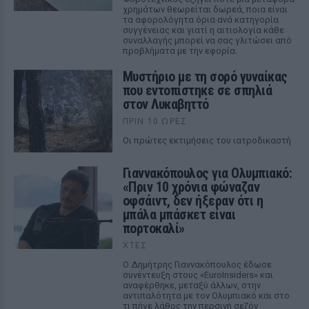
χρημάτων θεωρείται δωρεά, ποια είναι
τα αφορολόγητα όρια ανά κατηγορία
συγγένειας και γιατί η αιτιολογία κάθε
συναλλαγής μπορεί να σας γλιτώσει από
προβλήματα με την εφορία.
Μυστήριο με τη σορό γυναίκας
που εντοπίστηκε σε σπηλιά
στον Λυκαβηττό
ΠΡΙΝ 10 ΏΡΕΣ
Οι πρώτες εκτιμήσεις του ιατροδικαστή
Γιαννακόπουλος για Ολυμπιακό:
«Πριν 10 χρόνια φώναζαν
οφσάιντ, δεν ήξεραν ότι η
μπάλα μπάσκετ είναι
πορτοκαλί»
ΧΤΕΣ
Ο Δημήτρης Γιαννακόπουλος έδωσε
συνέντευξη στους «EuroInsiders» και
αναφέρθηκε, μεταξύ άλλων, στην
αντιπαλότητα με τον Ολυμπιακό και στο
τι πήγε λάθος την περσινή σεζόν