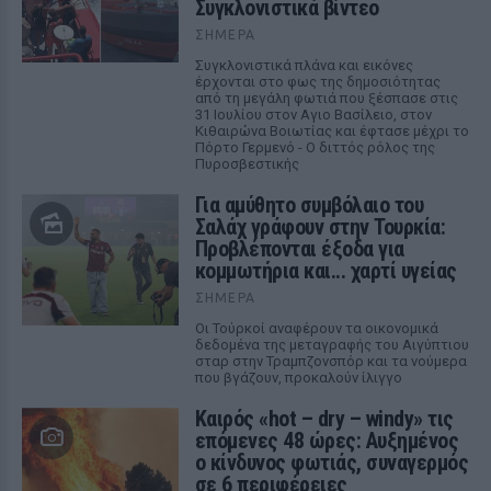
Συγκλονιστικά βίντεο
ΣΉΜΕΡΑ
Συγκλονιστικά πλάνα και εικόνες
έρχονται στο φως της δημοσιότητας
από τη μεγάλη φωτιά που ξέσπασε στις
31 Ιουλίου στον Αγιο Βασίλειο, στον
Κιθαιρώνα Βοιωτίας και έφτασε μέχρι το
Πόρτο Γερμενό - Ο διττός ρόλος της
Πυροσβεστικής
Για αμύθητο συμβόλαιο του
Σαλάχ γράφουν στην Τουρκία:
Προβλέπονται έξοδα για
κομμωτήρια και... χαρτί υγείας
ΣΉΜΕΡΑ
Οι Τούρκοί αναφέρουν τα οικονομικά
δεδομένα της μεταγραφής του Αιγύπτιου
σταρ στην Τραμπζονσπόρ και τα νούμερα
που βγάζουν, προκαλούν ίλιγγο
Καιρός «hot – dry – windy» τις
επόμενες 48 ώρες: Αυξημένος
ο κίνδυνος φωτιάς, συναγερμός
σε 6 περιφέρειες