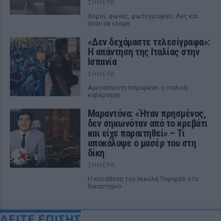
ΣΉΜΕΡΑ
Χοροί, φωνές, φωτογραφίες: Λες και
ήταν σε κλαμπ
«Δεν δεχόμαστε τελεσίγραφα»:
Η απάντηση της Ιταλίας στην
Ισπανία
ΣΉΜΕΡΑ
Αμετάπειστη παραμένει η ιταλική
κυβέρνηση
Μαραντόνα: «Ήταν πρησμένος,
δεν σηκωνόταν από το κρεβάτι
και είχε παραιτηθεί» – Τι
αποκάλυψε ο μασέρ του στη
δίκη
ΣΉΜΕΡΑ
Η κατάθεση του Νικολά Ταφαρέλ στο
δικαστήριο
ΔΕΙΤΕ ΕΠΙΣΗΣ