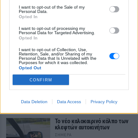
ΣΤΗΝ ΙΔΙΑ ΚΑΤΗΓΟΡΙΑ
I want to opt-out of the Sale of my
Personal Data.
Τραγωδία στην Πάρο: 4χρονο
Opted In
παιδί εντοπίστηκε νεκρό σε
πισίνα beach bar
I want to opt-out of processing my
Personal Data for Targeted Advertising.
ΣΉΜΕΡΑ
Opted In
Το ανήλικο παιδί εντοπίστηκε χωρίς τις
I want to opt-out of Collection, Use,
αισθήσεις του εντός πισίνας σε
Retention, Sale, and/or Sharing of my
επιχείρηση τύπου beach bar.
Personal Data that Is Unrelated with the
Purposes for which it was collected.
Καύσιμα «φωτιά»: Η βενζίνη
Opted Out
ξεπερνά τα 2 ευρώ το λίτρο
παρά την πτώση του αργού
CONFIRM
πετρελαίου διεθνώς
ΣΉΜΕΡΑ
Οι διεθνείς τιμές του αργού πετρελαίου
Data Deletion
Data Access
Privacy Policy
υποχωρούν, αλλά στα πρατήρια οι τιμές
δεν ακολουθούν
Το νέο καλοκαιρινό κόλπο των
κλεφτών αυτοκινήτων
ΣΉΜΕΡΑ