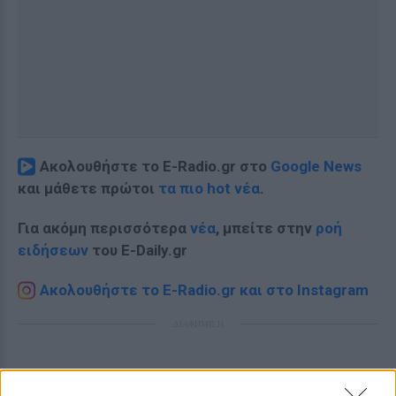
Ακολουθήστε το E-Radio.gr στο
Google News
και μάθετε πρώτοι
τα πιο hot νέα
.
Για ακόμη περισσότερα
νέα
, μπείτε στην
ροή
ειδήσεων
του E-Daily.gr
Ακολουθήστε το E-Radio.gr και στο Instagram
ΔΙΑΦΗΜΙΣΗ