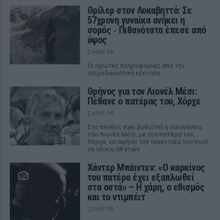
Θρίλερ στον Λυκαβηττό: Σε
57χρονη γυναίκα ανήκει η
σορός ‑ Πιθανότατα έπεσε από
ύψος
ΣΉΜΕΡΑ
Οι πρώτες πληροφορίες από την
ιατροδικαστική εξέταση
Θρήνος για τον Λιονέλ Μέσι:
Πέθανε ο πατέρας του, Χόρχε
ΣΉΜΕΡΑ
Στο πένθος έχει βυθιστεί η οικογένεια
του Λιονέλ Μέσι, με τον πατέρα του,
Χόρχε, να αφήνει την τελευταία του πνοή
σε ηλικία 68 ετών.
Χάντερ Μπάιντεν: «Ο καρκίνος
του πατέρα έχει εξαπλωθεί
στα οστά» – Η χάρη, ο εθισμός
και το ντιμπέιτ
ΣΉΜΕΡΑ