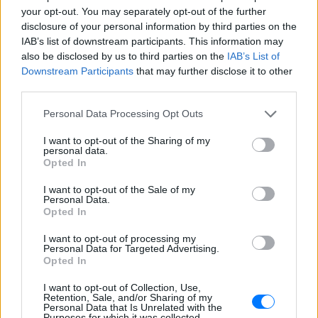
your opt-out. You may separately opt-out of the further
disclosure of your personal information by third parties on the
IAB’s list of downstream participants. This information may
also be disclosed by us to third parties on the
IAB’s List of
Downstream Participants
that may further disclose it to other
third parties.
Personal Data Processing Opt Outs
I want to opt-out of the Sharing of my
personal data.
ΔΕΙΤΕ ΕΠΙΣΗΣ
Opted In
I want to opt-out of the Sale of my
ΣΤΗΝ ΙΔΙΑ ΚΑΤΗΓΟΡΙΑ
Personal Data.
Opted In
Νοσηλεύτρια πήγε κομμωτήριο
I want to opt-out of processing my
πρώτη φορά μετά από 4 χρόνια
Personal Data for Targeted Advertising.
– Η απίθανη μεταμόρφωσή της
Opted In
έγινε viral
I want to opt-out of Collection, Use,
ΠΡΙΝ 10 ΏΡΕΣ
Retention, Sale, and/or Sharing of my
Personal Data that Is Unrelated with the
Ενώ φρόντιζε όλους τους άλλους...
Purposes for which it was collected.
κανείς δεν φρόντισε για εκείνη