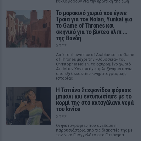
κυκλοφορούν για την ερωτική της ζωή
Το μαροκινό χωριό που έγινε
Τροία για τον Nolan, Yunkai για
το Game of Thrones και
σκηνικό για το βίντεο κλιπ ...
της Βανδή
ΧΤΕΣ
Από το «Lawrence of Arabia» και το Game
of Thrones μέχρι την «Οδύσσεια» του
Christopher Nolan, το οχυρωμένο χωριό
Αΐτ Μπεν Χαντού έχει φιλοξενήσει πάνω
από έξι δεκαετίες κινηματογραφικής
ιστορίας
Η Τατιάνα Στεφανίδου φόρεσε
μπικίνι και εντυπωσίασε με το
κορμί της στα καταγάλανα νερά
του Ιονίου
ΧΤΕΣ
Οι φωτογραφίες που ανέβασε η
παρουσιάστρια από τις διακοπές της με
τον Νίκο Ευαγγελάτο στα Επτάνησα