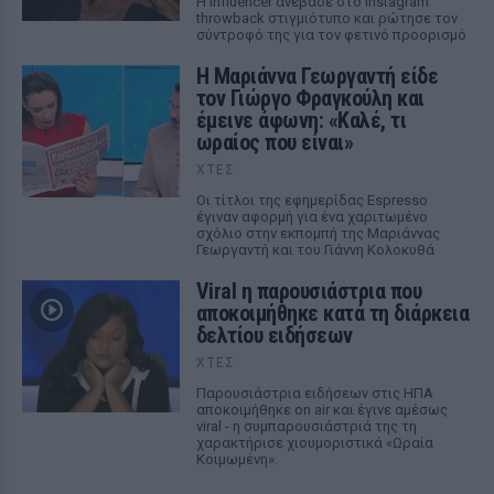
Η influencer ανέβασε στο Instagram
throwback στιγμιότυπο και ρώτησε τον
σύντροφό της για τον φετινό προορισμό
Η Μαριάννα Γεωργαντή είδε
τον Γιώργο Φραγκούλη και
έμεινε άφωνη: «Καλέ, τι
ωραίος που είναι»
ΧΤΕΣ
Οι τίτλοι της εφημερίδας Espresso
έγιναν αφορμή για ένα χαριτωμένο
σχόλιο στην εκπομπή της Μαριάννας
Γεωργαντή και του Γιάννη Κολοκυθά
Viral η παρουσιάστρια που
αποκοιμήθηκε κατά τη διάρκεια
δελτίου ειδήσεων
ΧΤΕΣ
Παρουσιάστρια ειδήσεων στις ΗΠΑ
αποκοιμήθηκε on air και έγινε αμέσως
viral - η συμπαρουσιάστριά της τη
χαρακτήρισε χιουμοριστικά «Ωραία
Κοιμωμένη».