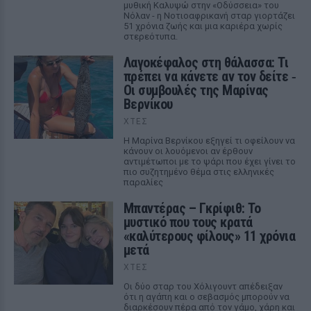
μυθική Καλυψώ στην «Οδύσσεια» του
Νόλαν - η Νοτιοαφρικανή σταρ γιορτάζει
51 χρόνια ζωής και μια καριέρα χωρίς
στερεότυπα.
Λαγοκέφαλος στη θάλασσα: Τι
πρέπει να κάνετε αν τον δείτε ‑
Οι συμβουλές της Μαρίνας
Βερνίκου
ΧΤΕΣ
Η Μαρίνα Βερνίκου εξηγεί τι οφείλουν να
κάνουν οι λουόμενοι αν έρθουν
αντιμέτωποι με το ψάρι που έχει γίνει το
πιο συζητημένο θέμα στις ελληνικές
παραλίες
Μπαντέρας – Γκρίφιθ: Το
μυστικό που τους κρατά
«καλύτερους φίλους» 11 χρόνια
μετά
ΧΤΕΣ
Οι δύο σταρ του Χόλιγουντ απέδειξαν
ότι η αγάπη και ο σεβασμός μπορούν να
διαρκέσουν πέρα από τον γάμο, χάρη και