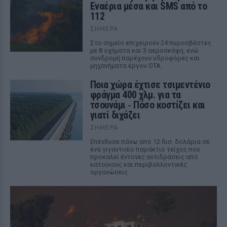
Εναέρια μέσα και SMS από το
112
ΣΉΜΕΡΑ
Στο σημείο επιχειρούν 24 πυροσβέστες
με 8 οχήματα και 3 αεροσκάφη, ενώ
συνδρομή παρέχουν υδροφόρες και
μηχανήματα έργου ΟΤΑ.
Ποια χώρα έχτισε τσιμεντένιο
φράγμα 400 χλμ. για τα
τσουνάμι ‑ Πόσο κοστίζει και
γιατί διχάζει
ΣΉΜΕΡΑ
Επένδυσε πάνω από 12 δισ. δολάρια σε
ένα γιγαντιαίο παράκτιο τείχος που
προκαλεί έντονες αντιδράσεις από
κατοίκους και περιβαλλοντικές
οργανώσεις