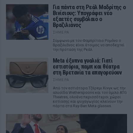
Για πάντα στη Ρεάλ Μαδρίτης ο
Βινίσιους: Υπογράφει νέο
εξαετές συμβόλαιο ο
Βραζιλιάνος
ΣΉΜΕΡΑ
Σύμφωνα με τον Φαμπρίτσιο Ρομάνο ο
Βραζιλιάνος είναι έτοιμος να αποδεχτεί
την πρόταση της Ρεάλ
Meta έξυπνα γυαλιά: Γιατί
εστιατόρια, παμπ και θέατρα
στη Βρετανία τα απαγορεύουν
ΣΉΜΕΡΑ
Από τον εστιάτορα Τζέρεμι Κινγκ ως την
αλυσίδα Wetherspoons και τον όμιλο ATG
Theatres, ολοένα περισσότεροι χώροι
εστίασης και ψυχαγωγίας κλείνουν την
πόρτα στα Ray-Ban Meta glasses.