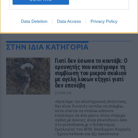
Data Deletion
Data Access
Privacy Policy
ΔΕΙΤΕ ΕΠΙΣΗΣ
ΣΤΗΝ ΙΔΙΑ ΚΑΤΗΓΟΡΙΑ
Γιατί δεν έσωσα το κουτάβι: Ο
ερευνητής που κατέγραφε τη
συμβίωση του μικρού σκυλιού
με αγέλη λύκων εξηγεί γιατί
δεν επενέβη
ΣΉΜΕΡΑ
«Κρατάμε την επιστημονική απόσταση,
δεν είναι δυνατόν να πάω να επέμβω,
ούτε γίνεται να στείλω κάποιον
κτηνίατρο σε ένα μέρος όπου υπάρχει
αγέλη με λύκους, είναι επικίνδυνο» λέει
στο protothema.gr ο διδάκτορας
ζωολογίας του ΑΠΘ, Θεόδωρος Κομηνός
- Έχουν πεθάνει και έξι λυκόπουλα