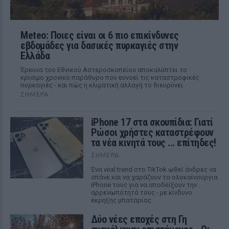
Meteo: Ποιες είναι οι 6 πιο επικίνδυνες
εβδομάδες για δασικές πυρκαγιές στην
Ελλάδα
Έρευνα του Εθνικού Αστεροσκοπείου αποκαλύπτει το
κρίσιμο χρονικό παράθυρο που ευνοεί τις καταστροφικές
πυρκαγιές - και πώς η κλιματική αλλαγή το διευρύνει.
ΣΉΜΕΡΑ
iPhone 17 στα σκουπίδια: Γιατί
Ρώσοι χρήστες καταστρέφουν
τα νέα κινητά τους ... επίτηδες!
ΣΉΜΕΡΑ
Ένα viral trend στο TikTok ωθεί άνδρες να
σπάνε και να χαράζουν τα ολοκαίνουργια
iPhone τους για να αποδείξουν την
αρρενωπότητά τους - με κίνδυνο
έκρηξης μπαταρίας.
Δύο νέες εποχές στη Γη