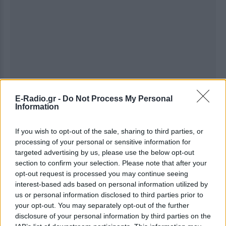
E-Radio.gr -
Do Not Process My Personal
Information
If you wish to opt-out of the sale, sharing to third parties, or
processing of your personal or sensitive information for
targeted advertising by us, please use the below opt-out
section to confirm your selection. Please note that after your
Ακολουθήστε το E-Radio.gr στο
Google News
opt-out request is processed you may continue seeing
και μάθετε πρώτοι
τα πιο hot νέα
.
interest-based ads based on personal information utilized by
us or personal information disclosed to third parties prior to
Για ακόμη περισσότερα
νέα
, μπείτε στην
ροή
your opt-out. You may separately opt-out of the further
ειδήσεων
του E-Daily.gr
disclosure of your personal information by third parties on the