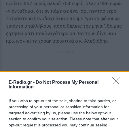
ενοίκιο 667 ευρώ, αλλού 704 ευρώ, αλλού 936 ευρώ.
«Φαντάζομαι ότι αν πάμε σε ένα -όχι πεντάστερο-
τετράστερο ξενοδοχείο και πούμε "για να φέρουμε
τριάντα υπαλλήλους, πόσα θέλεις τον μήνα;", θα μας
ζητήσει κάτι πολύ λιγότερο και θα τους δίνει και
πρωινό», είπε χαρακτηριστικά ο κ. Αλεξιάδης.
ΔΙΑΦΗΜΙΣΗ
E-Radio.gr -
Do Not Process My Personal
Information
If you wish to opt-out of the sale, sharing to third parties, or
processing of your personal or sensitive information for
targeted advertising by us, please use the below opt-out
section to confirm your selection. Please note that after your
opt-out request is processed you may continue seeing