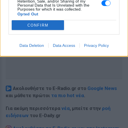
Retention, Sale, and/or Sharing of my
Personal Data that Is Unrelated with the
Purposes for which it was collected.
Opted Out
CONFIRM
Data Deletion
Data Access
Privacy Policy
Ακολουθήστε το E-Radio.gr στο
Google News
και μάθετε πρώτοι
τα πιο hot νέα
.
Για ακόμη περισσότερα
νέα
, μπείτε στην
ροή
ειδήσεων
του E-Daily.gr