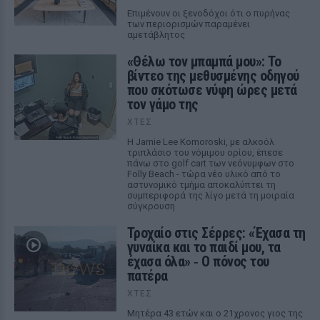
Επιμένουν οι ξενοδόχοι ότι ο πυρήνας
των περιορισμών παραμένει
αμετάβλητος
«Θέλω τον μπαμπά μου»: Το
βίντεο της μεθυσμένης οδηγού
που σκότωσε νύφη ώρες μετά
τον γάμο της
ΧΤΕΣ
Η Jamie Lee Komoroski, με αλκοόλ
τριπλάσιο του νόμιμου ορίου, έπεσε
πάνω στο golf cart των νεόνυμφων στο
Folly Beach - τώρα νέο υλικό από το
αστυνομικό τμήμα αποκαλύπτει τη
συμπεριφορά της λίγο μετά τη μοιραία
σύγκρουση
Τροχαίο στις Σέρρες: «Έχασα τη
γυναίκα και το παιδί μου, τα
έχασα όλα» ‑ Ο πόνος του
πατέρα
ΧΤΕΣ
Μητέρα 43 ετών και ο 21χρονος γιος της