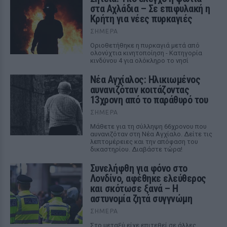
στα Αχλάδια – Σε επιφυλακή η
Κρήτη για νέες πυρκαγιές
ΣΉΜΕΡΑ
Οριοθετήθηκε η πυρκαγιά μετά από
ολονύχτια κινητοποίηση - Κατηγορία
κινδύνου 4 για ολόκληρο το νησί
Νέα Αγχίαλος: Ηλικιωμένος
αυνανιζόταν κοιτάζοντας
13χρονη από το παράθυρό του
ΣΉΜΕΡΑ
Μάθετε για τη σύλληψη 66χρονου που
αυνανιζόταν στη Νέα Αγχίαλο. Δείτε τις
λεπτομέρειες και την απόφαση του
δικαστηρίου. Διαβάστε τώρα!
Συνελήφθη για φόνο στο
Λονδίνο, αφέθηκε ελεύθερος
και σκότωσε ξανά – Η
αστυνομία ζητά συγγνώμη
ΣΉΜΕΡΑ
Στο μεταξύ είχε επιτεθεί σε άλλες