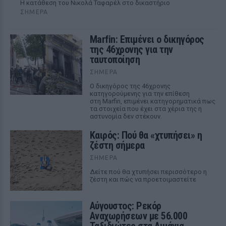
Η κατάθεση του Νικολά Ταφαρέλ στο δικαστήριο
ΣΉΜΕΡΑ
Marfin: Επιμένει ο δικηγόρος
της 46χρονης για την
ταυτοποίηση
ΣΉΜΕΡΑ
Ο δικηγόρος της 46χρονης
κατηγορούμενης για την επίθεση
στη Marfin, επιμένει κατηγορηματικά πως
τα στοιχεία που έχει στα χέρια της η
αστυνομία δεν στέκουν.
Καιρός: Πού θα «χτυπήσει» η
ζέστη σήμερα
ΣΉΜΕΡΑ
Δείτε πού θα χτυπήσει περισσότερο η
ζέστη και πώς να προετοιμαστείτε
Αύγουστος: Ρεκόρ
Αναχωρήσεων με 56.000