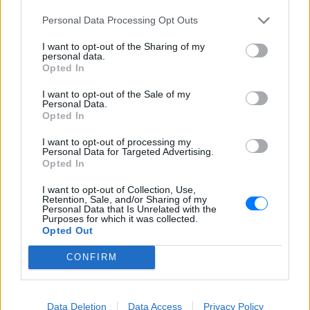
Personal Data Processing Opt Outs
I want to opt-out of the Sharing of my
ΔΕΙΤΕ ΕΠΙΣΗΣ
personal data.
Opted In
ΣΤΗΝ ΙΔΙΑ ΚΑΤΗΓΟΡΙΑ
I want to opt-out of the Sale of my
Personal Data.
Opted In
Κατερίνα Παπουτσάκη: Ποζάρει
χαμογελαστή με μπικίνι στη
I want to opt-out of processing my
θάλασσα σε καλοκαιρινή
Personal Data for Targeted Advertising.
διάθεση
Opted In
ΣΉΜΕΡΑ
I want to opt-out of Collection, Use,
Η ηθοποιός μοιράστηκε στιγμές από την
Retention, Sale, and/or Sharing of my
παραλία μέσα από Instagram stories,
Personal Data that Is Unrelated with the
Purposes for which it was collected.
ποζάροντας μέσα στο νερό με τα αγόρια
της
Opted Out
Charlize Theron: Η «Καλυψώ»
CONFIRM
κλείνει τα 51 ‑ H ζωή και ο
ρόλος που άλλαξε τα πάντα για
εκείνη
Data Deletion
Data Access
Privacy Policy