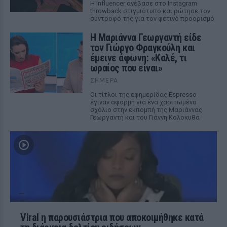
Η influencer ανέβασε στο Instagram
throwback στιγμιότυπο και ρώτησε τον
σύντροφό της για τον φετινό προορισμό
Η Μαριάννα Γεωργαντή είδε
τον Γιώργο Φραγκούλη και
έμεινε άφωνη: «Καλέ, τι
ωραίος που είναι»
ΣΉΜΕΡΑ
Οι τίτλοι της εφημερίδας Espresso
έγιναν αφορμή για ένα χαριτωμένο
σχόλιο στην εκπομπή της Μαριάννας
Γεωργαντή και του Γιάννη Κολοκυθά
Viral η παρουσιάστρια που αποκοιμήθηκε κατά