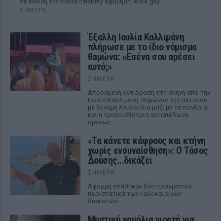
σε εκείνη την παλιά celebrity αφήγηση: είναι gay
ΣΉΜΕΡΑ
Έξαλλη Ιουλία Καλλιμάνη
πλήρωσε με το ίδιο νόμισμα
θαμώνα: «Εσένα σου αρέσει
αυτό;»
ΣΉΜΕΡΑ
Απρόσμενη αντίδραση στη σκηνή από την
Ιουλία Καλλιμάνη: θαμώνας της πετούσε
με δύναμη λουλούδια μαζί με τα πανέρια
και η τραγουδίστρια ανταπέδωσε
αμέσως.
«Τα κάνετε κάφρους και κτήνη
χωρίς ενσυναίσθηση»: Ο Τάσος
Δούσης...δικάζει
ΣΉΜΕΡΑ
Αφορμή στάθηκαν δύο πραγματικά
περιστατικά των καλοκαιρινών
διακοπών
Μυστική γαμήλια γιορτή για