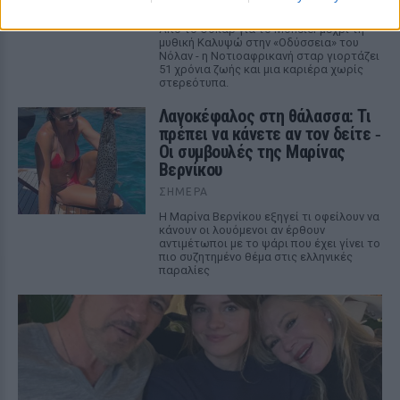
ΣΉΜΕΡΑ
Από το Όσκαρ για το Monster μέχρι τη
μυθική Καλυψώ στην «Οδύσσεια» του
Νόλαν - η Νοτιοαφρικανή σταρ γιορτάζει
51 χρόνια ζωής και μια καριέρα χωρίς
στερεότυπα.
Λαγοκέφαλος στη θάλασσα: Τι
πρέπει να κάνετε αν τον δείτε ‑
Οι συμβουλές της Μαρίνας
Βερνίκου
ΣΉΜΕΡΑ
Η Μαρίνα Βερνίκου εξηγεί τι οφείλουν να
κάνουν οι λουόμενοι αν έρθουν
αντιμέτωποι με το ψάρι που έχει γίνει το
πιο συζητημένο θέμα στις ελληνικές
παραλίες