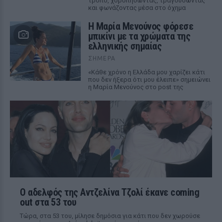
τρόπο, χοροπηδώντας, τραγουδώντας
και φωνάζοντας μέσα στο όχημα
Η Μαρία Μενούνος φόρεσε
μπικίνι με τα χρώματα της
ελληνικής σημαίας
ΣΉΜΕΡΑ
«Κάθε χρόνο η Ελλάδα μου χαρίζει κάτι
που δεν ήξερα ότι μου έλειπε» σημειώνει
η Μαρία Μενούνος στο post της
Ο αδελφός της Αντζελίνα Τζολί έκανε coming
out στα 53 του
Τώρα, στα 53 του, μίλησε δημόσια για κάτι που δεν χωρούσε