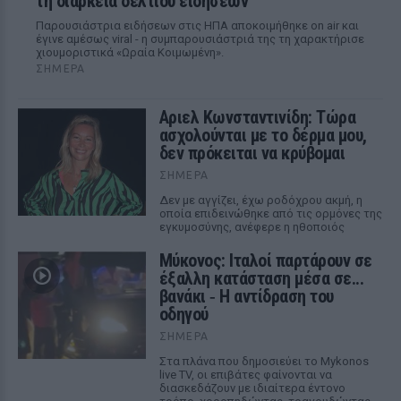
τη διάρκεια δελτίου ειδήσεων
Παρουσιάστρια ειδήσεων στις ΗΠΑ αποκοιμήθηκε on air και
έγινε αμέσως viral - η συμπαρουσιάστριά της τη χαρακτήρισε
χιουμοριστικά «Ωραία Κοιμωμένη».
ΣΉΜΕΡΑ
Αριελ Κωνσταντινίδη: Τώρα
ασχολούνται με το δέρμα μου,
δεν πρόκειται να κρύβομαι
ΣΉΜΕΡΑ
Δεν με αγγίζει, έχω ροδόχρου ακμή, η
οποία επιδεινώθηκε από τις ορμόνες της
εγκυμοσύνης, ανέφερε η ηθοποιός
Μύκονος: Ιταλοί παρτάρουν σε
έξαλλη κατάσταση μέσα σε...
βανάκι ‑ Η αντίδραση του
οδηγού
ΣΉΜΕΡΑ
Στα πλάνα που δημοσιεύει το Mykonos
live TV, οι επιβάτες φαίνονται να
διασκεδάζουν με ιδιαίτερα έντονο