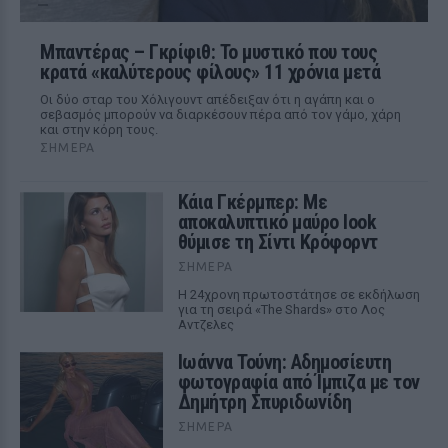
Μπαντέρας – Γκρίφιθ: Το μυστικό που τους
κρατά «καλύτερους φίλους» 11 χρόνια μετά
Οι δύο σταρ του Χόλιγουντ απέδειξαν ότι η αγάπη και ο
σεβασμός μπορούν να διαρκέσουν πέρα από τον γάμο, χάρη
και στην κόρη τους.
ΣΉΜΕΡΑ
Κάια Γκέρμπερ: Με
αποκαλυπτικό μαύρο look
θύμισε τη Σίντι Κρόφορντ
ΣΉΜΕΡΑ
Η 24χρονη πρωτοστάτησε σε εκδήλωση
για τη σειρά «The Shards» στο Λος
Αντζελες
Ιωάννα Τούνη: Αδημοσίευτη
φωτογραφία από Ίμπιζα με τον
Δημήτρη Σπυριδωνίδη
ΣΉΜΕΡΑ