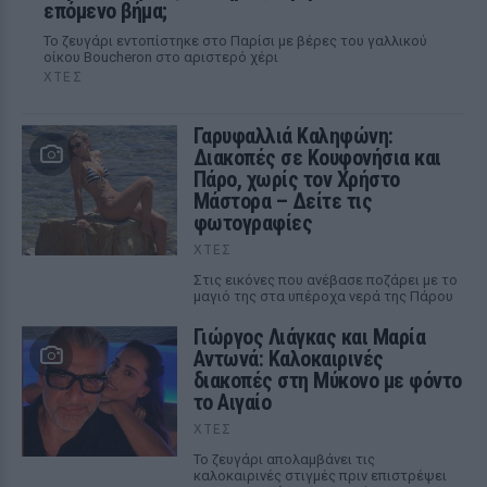
επόμενο βήμα;
Το ζευγάρι εντοπίστηκε στο Παρίσι με βέρες του γαλλικού
οίκου Boucheron στο αριστερό χέρι
ΧΤΕΣ
Γαρυφαλλιά Καληφώνη:
Διακοπές σε Κουφονήσια και
Πάρο, χωρίς τον Χρήστο
Μάστορα – Δείτε τις
φωτογραφίες
ΧΤΕΣ
Στις εικόνες που ανέβασε ποζάρει με το
μαγιό της στα υπέροχα νερά της Πάρου
Γιώργος Λιάγκας και Μαρία
Αντωνά: Καλοκαιρινές
διακοπές στη Μύκονο με φόντο
το Αιγαίο
ΧΤΕΣ
Το ζευγάρι απολαμβάνει τις
καλοκαιρινές στιγμές πριν επιστρέψει