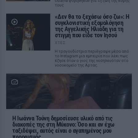
Obama φοβήθηκαν για τη ζωή της κόρης
τους
«Δεν θα το ξεχάσω όσο ζω»: Η
συγκλονιστική εξομολόγηση
της Αγγελικής Ηλιάδη για τη
στιγμή που είδε τον Ιησού
ΧΤΕΣ
Η τραγουδίστρια περιέγραψε μέσα από
το Instagram μια εμπειρία που λέει πως
έζησε όταν ο γιος της νοσηλευόταν στο
νοσοκομείο της Αρτας.
Η Ιωάννα Τούνη δημοσίευσε υλικό από τις
διακοπές της στη Μύκονο: Όσο και αν έχω
ταξιδέψει, αυτός είναι ο αγαπημένος μου
προορισμός