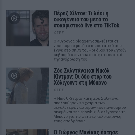
Πέρεζ Χίλτον: Τι λέει η
οικογένειά του μετά το
σοκαριστικό live στο TikTok
ΧΤΕΣ
Ο 48χρονος blogger νοσηλεύεται σε
νοσοκομείο μετά το περιστατικό που
έγινε στο σπίτι του - οι δικοί του ζητούν
σεβασμό στην ιδιωτικότητά του κατά
την ανάρρωσή του
Ζόε Σαλντάνα και Νικόλ
Κίντμαν: Οι δύο σταρ του
Χόλιγουντ στη Μύκονο
ΧΤΕΣ
Η Νικόλ Κίντμαν και η Ζόε Σαλντάνα
ακολούθησαν τα χνάρια των
μεγαλύτερων αστέρων του παγκόσμιου
σινεμά και της showbiz, διαλέγοντας τη
Μύκονο για τις φετινές καλοκαιρινές
τους αποδράσεις.
Ο Γιώργος Μανίκας έστησε