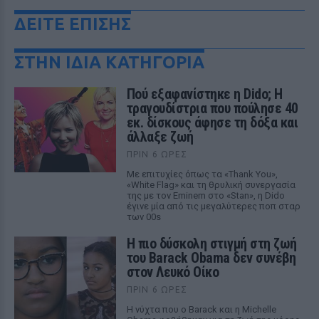
ΔΕΙΤΕ ΕΠΙΣΗΣ
ΣΤΗΝ ΙΔΙΑ ΚΑΤΗΓΟΡΙΑ
Πού εξαφανίστηκε η Dido; Η
τραγουδίστρια που πούλησε 40
εκ. δίσκους άφησε τη δόξα και
άλλαξε ζωή
ΠΡΙΝ 6 ΏΡΕΣ
Με επιτυχίες όπως τα «Thank You»,
«White Flag» και τη θρυλική συνεργασία
της με τον Eminem στο «Stan», η Dido
έγινε μία από τις μεγαλύτερες ποπ σταρ
των 00s
Η πιο δύσκολη στιγμή στη ζωή
του Barack Obama δεν συνέβη
στον Λευκό Οίκο
ΠΡΙΝ 6 ΏΡΕΣ
Η νύχτα που ο Barack και η Michelle