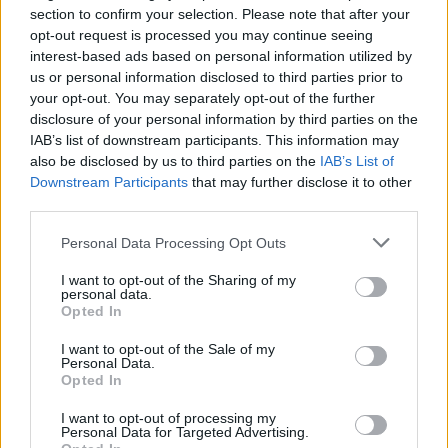
section to confirm your selection. Please note that after your
κάνει την άσκηση ακόμα πιο απαιτητική διότι η
opt-out request is processed you may continue seeing
ασκούμενη καταβάλλει περισσότερη προσπάθεια
interest-based ads based on personal information utilized by
προκειμένου να ισορροπήσει πάνω σε αυτές. Για τις
us or personal information disclosed to third parties prior to
your opt-out. You may separately opt-out of the further
μετακινήσεις της επιλέγει το μετρό
disclosure of your personal information by third parties on the
χρησιμοποιώντας το βαγόνι των VIP, όπου συνήθως
IAB’s list of downstream participants. This information may
δεν παρατηρείται συνωστισμός σε σχέση με τα
also be disclosed by us to third parties on the
IAB’s List of
άλλα βαγόνια. Θα κατέβει στη στάση Jumeirah Lake
Downstream Participants
that may further disclose it to other
Towers, θα περπατήσει για λίγη ώρα διασχίζοντας
third parties.
την τεχνητή λίμνη και τους ουρανοξύστες με τα
Personal Data Processing Opt Outs
καταστήματα κάνοντας μία ακόμα στάση στο
I want to opt-out of the Sharing of my
φαρμακείο.
personal data.
Opted In
Εκεί προμηθεύεται το απαραίτητο σπρέι για την
I want to opt-out of the Sale of my
αντιμετώπιση της ιγμορίτιδας που συνήθως
Personal Data.
προκαλείται από την καθημερινή έκθεση του
Opted In
οργανισμού στη σκόνη της ερήμου και το μπετόν
I want to opt-out of processing my
των κατασκευών. Πρώτος προορισμός της το «Milan
Personal Data for Targeted Advertising.