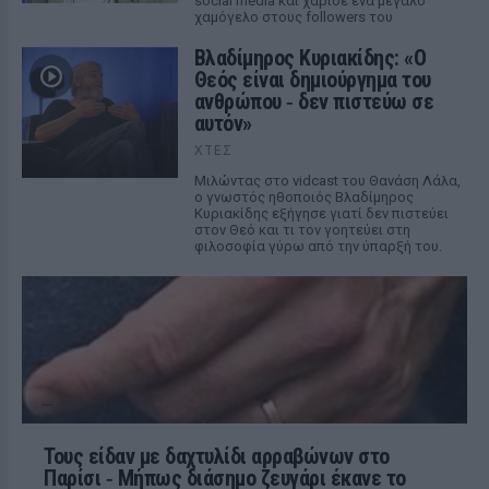
social media και χάρισε ένα μεγάλο
χαμόγελο στους followers του
Βλαδίμηρος Κυριακίδης: «Ο
Θεός είναι δημιούργημα του
ανθρώπου ‑ δεν πιστεύω σε
αυτόν»
ΧΤΕΣ
Μιλώντας στο vidcast του Θανάση Λάλα,
ο γνωστός ηθοποιός Βλαδίμηρος
Κυριακίδης εξήγησε γιατί δεν πιστεύει
στον Θεό και τι τον γοητεύει στη
φιλοσοφία γύρω από την ύπαρξή του.
Τους είδαν με δαχτυλίδι αρραβώνων στο
Παρίσι ‑ Μήπως διάσημο ζευγάρι έκανε το