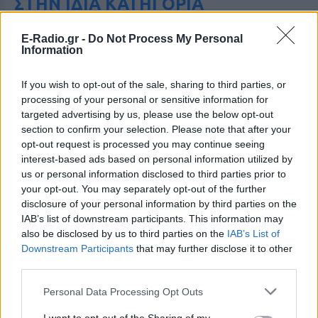
ΣΤΗΝ ΙΔΙΑ ΚΑΤΗΓΟΡΙΑ
Οι συναυλίες επιτέλους
E-Radio.gr -
Do Not Process My Personal
βγάζουν φτηνά εισιτήρια ‑
Information
Ποιοι καλλιτέχνες κατέβασαν
τις τιμές
If you wish to opt-out of the sale, sharing to third parties, or
ΠΡΙΝ 4 ΏΡΕΣ
processing of your personal or sensitive information for
targeted advertising by us, please use the below opt-out
Οι fans δεν αντέχουν άλλες αυξήσεις: Τα
φθηνά εισιτήρια που εξαφανίζονται σε
section to confirm your selection. Please note that after your
λίγα λεπτά
opt-out request is processed you may continue seeing
interest-based ads based on personal information utilized by
Ο διάσημος κιθαρίστας απο τον
us or personal information disclosed to third parties prior to
οποιο εμπνεύστηκε το όνομα
your opt-out. You may separately opt-out of the further
της η Αση Μπήλιου ‑ Πώς τη
βάφτισαν
disclosure of your personal information by third parties on the
IAB’s list of downstream participants. This information may
ΠΡΙΝ 4 ΏΡΕΣ
also be disclosed by us to third parties on the
IAB’s List of
Το πραγματικό της όνομα δεν είναι Αση:
Downstream Participants
that may further disclose it to other
Η απίστευτη ιστορία πίσω από την
third parties.
απόφαση της Ασης Μπήλιου που
ελάχιστοι γνώριζαν
Personal Data Processing Opt Outs
Το απογευματινό μπάνιο της
Μαρίας Σολωμού στη θάλασσα: