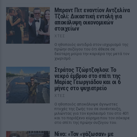
Μπραντ Πιτ εναντίον Αντζελίνα
Τζολί: Δικαστική εντολή για
αποκάλυψη οικονομικών
στοιχείων
ΧΤΕΣ
Ο ηθοποιός αντιδρά στον ισχυρισμό της
πρώην συζύγου του ότι έθεσε σε
δεύτερη μοίρα την καριέρα της μετά τον
χωρισμό
Στράτος Τζώρτζογλου: Το
νεκρό έμβρυο στο σπίτι της
Μαρίας Γεωργιάδου και οι 6
μήνες στο ψυχιατρείο
ΧΤΕΣ
Ο ηθοποιός αποκάλυψε άγνωστες
πτυχές της ζωής του σε συνέντευξη,
μιλώντας για τον εγκλεισμό του στο 401
και το παράξενο εύρημα που τον σόκαρε
στο σπίτι της πρώην συζύγου του.
Νίνο: «Τον «γάζωσαν» με