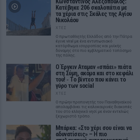
Κωνσταντίνος Αλεξόπουλος:
Κατέβηκε 206 σκαλοπάτια με
τα χέρια στις Σκάλες της Αγίου
Νικολάου
ΧΤΕΣ
Ο πρωταθλητής Ελλάδος από την Πάτρα
έγινε viral με ένα εντυπωσιακό
κατόρθωμα ισορροπίας και μυϊκής
δύναμης στο πιο εμβληματικό τοπόσημο
της πόλης.
Ο Έργκιν Αταμαν «σπάει» πιάτα
στη Σύμη, ακόμα και στο κεφάλι
του! ‑ Tο βίντεο που κάνει το
γύρο των social
ΧΤΕΣ
Ο πρώην προπονητής του Παναθηναϊκού
απολαμβάνει τις καλοκαιρινές διακοπές
του στο ελληνικό νησί με έναν εντελώς
ξεχωριστό τρόπο.
Μπάρκα: «Στο χέρι σου είναι να
αδυνατίσεις» – Η πιο