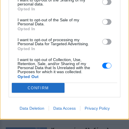
I want to opt-out of the Sharing of my
Η τέλεια ώρα, γράφει από τη
personal data.
Opted In
Σαντορίνη
ΧΤΕΣ
I want to opt-out of the Sale of my
Personal Data.
Η ηθοποιός μοιράστηκε μία φωτογραφία
Opted In
της με μαγιό από παραλία του νησιού
I want to opt-out of processing my
Personal Data for Targeted Advertising.
Opted In
I want to opt-out of Collection, Use,
Retention, Sale, and/or Sharing of my
Personal Data that Is Unrelated with the
Purposes for which it was collected.
Opted Out
Εύη Βατίδου: Αναψε φωτιές με κόκκινο μπικίνι
CONFIRM
στην παραλία της Μυκόνου
Το πρώην μοντέλο απολάμβανε χαλαρές στιγμές στην
παραλία Αγράρι, με την κάμερα του Mykonos Live TV να την
Data Deletion
Data Access
Privacy Policy
καταγράφει
ΧΤΕΣ