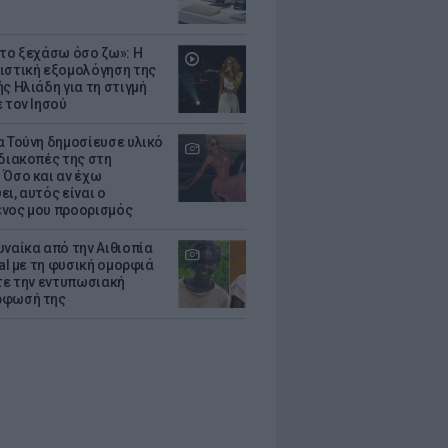
 το ξεχάσω όσο ζω»: Η
ιστική εξομολόγηση της
ς Ηλιάδη για τη στιγμή
 τον Ιησού
α Τούνη δημοσίευσε υλικό
 διακοπές της στη
 Όσο και αν έχω
ι, αυτός είναι ο
νος μου προορισμός
υναίκα από την Αιθιοπία
ral με τη φυσική ομορφιά
ίτε την εντυπωσιακή
ρφωσή της