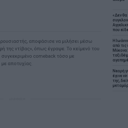
«Δεν θα
συγκλον
Αγγελική
που είδε
ρουσιαστής, αποφάσισε να μιλήσει μέσω
Η Ιωάνν
από τις
φή της ντίβας», όπως έγραψε. Το κείμενό του
Μύκονο:
ταξιδέψε
ο συγκεκριμένο comeback τόσο με
αγαπημέ
 με αποτυχίας.
Νεαρή γ
έγινε vi
της, δε
μεταμό
ΔΙΑΦΗΜΙΣΗ