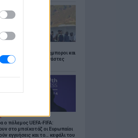
Σ
 «Οι κάτοικοι είναι ανήμποροι και
ι αγωνία» - 5.000 μετανάστες
νουν στην περιοχή
Σ
ρα ο πόλεμος UEFA-FIFA:
ουν στο μποϊκοτάζ οι Ευρωπαίοι
ούν εγγυήσεις και το... κεφάλι του