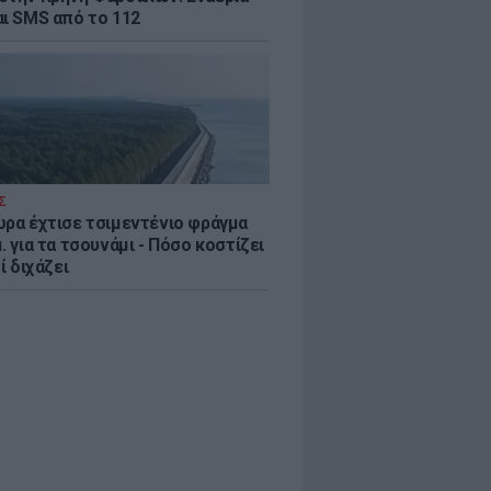
αι SMS από το 112
Σ
ώρα έχτισε τσιμεντένιο φράγμα
. για τα τσουνάμι - Πόσο κοστίζει
τί διχάζει