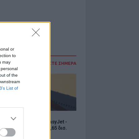
sonal or
ection to
ou may
ΔΙΑΒΑΣΤΕ ΣΗΜΕΡΑ
 personal
out of the
 downstream
B’s List of
Σ
ία εξαγοράς για την EasyJet -
ερικανική Appolo για 6,65 δισ.