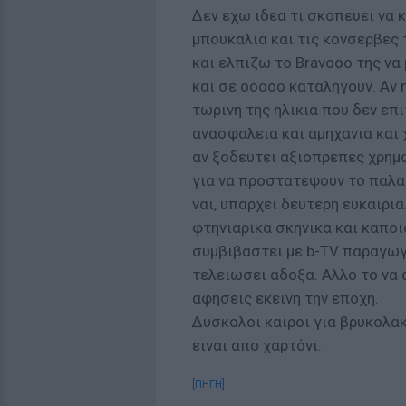
Δεν εχω ιδεα τι σκοπευει να κ
μπουκαλια και τις κονσερβες
και ελπιζω το Bravoοο της να 
και σε ooooo καταληγουν. Αν 
τωρινη της ηλικια που δεν επ
ανασφαλεια και αμηχανια και 
αν ξοδευτει αξιοπρεπες χρημ
για να προστατεψουν το παλα
ναι, υπαρχει δευτερη ευκαιρια
φτηνιαρικα σκηνικα και καποιο
συμβιβαστει με b-TV παραγωγη
τελειωσει αδοξα. Αλλο το να 
αφησεις εκεινη την εποχη.
Δυσκολοι καιροι για βρυκολακ
ειναι απο χαρτόνι.
[ΠΗΓΗ]