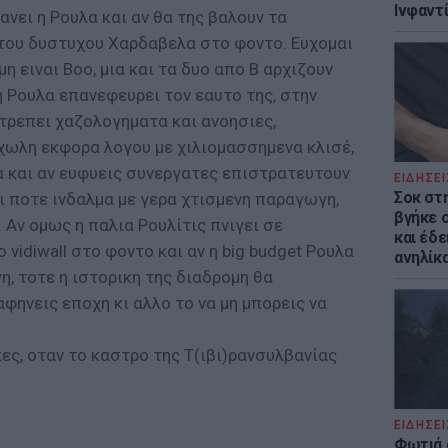
Ινφαντ
ανει η Ρουλα και αν θα της βαλουν τα
 του δυστυχου Χαρδαβελα στο φοντο. Ευχομαι
μη ειναι Βοο, μια και τα δυο απο B αρχιζουν
η Ρουλα επανεφευρει τον εαυτο της, στην
ιτρεπει χαζολογηματα και ανοησιες,
χωλη εκφορα λογου με χιλιομασσημενα κλισέ,
α και αν ευφυεις συνεργατες επιστρατευτουν
ΕΙΔΗΣΕΙ
Σοκ στ
ι ποτε ινδαλμα με γερα χτισμενη παραγωγη,
βγήκε 
. Αν ομως η παλια Ρουλίτις πνιγει σε
και έδε
 vidiwall στο φοντο και αν η big budget Ρουλα
ανηλίκα
, τοτε η ιστορικη της διαδρομη θα
αφηνεις εποχη κι αλλο το να μη μπορεις να
ες, οταν το καστρο της Τ(ιβι)ρανσυλβανίας
ΕΙΔΗΣΕΙ
Φωτιά 