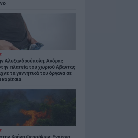
ίνο
Σ
ην Αλεξανδρούπολη: Ανδρας
στην πλατεία του χωριού Αβαντας
ιχνε τα γεννητικά του όργανα σε
 κορίτσια
Σ
στην Κρήνη Φαρσάλων: Εναέρια