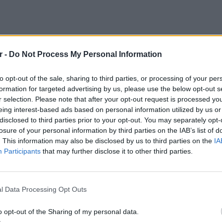
r -
Do Not Process My Personal Information
to opt-out of the sale, sharing to third parties, or processing of your per
formation for targeted advertising by us, please use the below opt-out s
r selection. Please note that after your opt-out request is processed y
eing interest-based ads based on personal information utilized by us or
disclosed to third parties prior to your opt-out. You may separately opt-
losure of your personal information by third parties on the IAB’s list of
. This information may also be disclosed by us to third parties on the
IA
Participants
that may further disclose it to other third parties.
νύκτια αγιογραφια της Ρουλας Κορομηλα,
ΕΙΔΗΣΕΙ
l Data Processing Opt Outs
Συμφων
ες με “δανεικα” (εκτος κι αν ηταν κλεμενα)
Στην αμ
, οχι μονο της Ρουλας αλλα και της
o opt-out of the Sharing of my personal data.
ευρώ