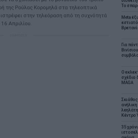
υιοθετή
Το σπαρ
φή της Ρούλας Κορομηλά στα τηλεοπτικά
ιστρέφει στην τηλεόραση από τη συχνότητά
Meta έξυ
εστιατό
ς 16 Απριλίου.
Βρετανί
ΔΙΑΦΗΜΙΣΗ
Για πάν
Βινίσιο
συμβόλα
Ο εκλεκ
σχέδιο 
MAGA
Σκιάθος:
ανήλικη 
λεηλάτη
Κέντρο 
35 χρόν
ιστοσελ
ακόμα