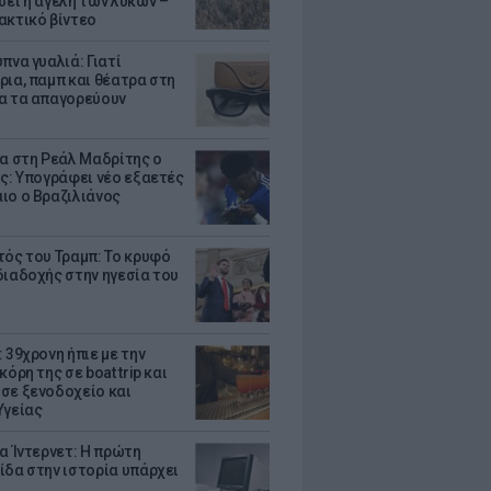
σει η αγέλη των λύκων –
ακτικό βίντεο
πνα γυαλιά: Γιατί
ρια, παμπ και θέατρα στη
α τα απαγορεύουν
τα στη Ρεάλ Μαδρίτης ο
υς: Υπογράφει νέο εξαετές
ιο ο Βραζιλιάνος
τός του Τραμπ: Το κρυφό
διαδοχής στην ηγεσία του
 39χρονη ήπιε με την
κόρη της σε boat trip και
σε ξενοδοχείο και
Υγείας
ια Ίντερνετ: Η πρώτη
ίδα στην ιστορία υπάρχει