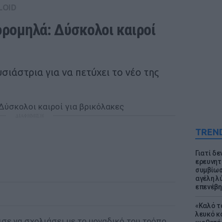
LOID
ρομηλά: Δύσκολοι καιροί 
σιάστρια για να πετύχει το νέο της
ΔΙΑΦΗΜΙΣΗ
TREN
Γιατί δε
ερευνητ
συμβίωσ
αγέλη λύ
επενέβη
«Καλό τα
λευκό κ
ε να σχολιάσει με το μοναδικό του τρόπο