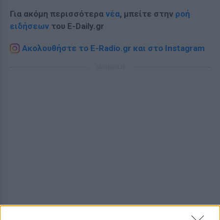
Για ακόμη περισσότερα
νέα
, μπείτε στην
ροή
ειδήσεων
του E-Daily.gr
Ακολουθήστε το E-Radio.gr και στο Instagram
ΔΙΑΦΗΜΙΣΗ