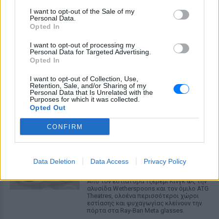
κτηνίατρο σε ένα μέρος όπου υπάρχει
αγέλη με λύκους, είναι επικίνδυνο» λέει
I want to opt-out of the Sale of my
στο protothema.gr ο διδάκτορας
Personal Data.
ζωολογίας του ΑΠΘ, Θεόδωρος Κομηνός
Opted In
- Έχουν πεθάνει και έξι λυκόπουλα
I want to opt-out of processing my
Για πάντα στη Ρεάλ Μαδρίτης ο
Personal Data for Targeted Advertising.
Βινίσιους: Υπογράφει νέο
Opted In
εξαετές συμβόλαιο ο
Βραζιλιάνος
I want to opt-out of Collection, Use,
Retention, Sale, and/or Sharing of my
ΧΤΕΣ
Personal Data that Is Unrelated with the
Purposes for which it was collected.
Σύμφωνα με τον Φαμπρίτσιο Ρομάνο ο
Opted Out
Βραζιλιάνος είναι έτοιμος να αποδεχτεί
την πρόταση της Ρεάλ
CONFIRM
Meta έξυπνα γυαλιά: Γιατί
εστιατόρια, παμπ και θέατρα
στη Βρετανία τα απαγορεύουν
Data Deletion
Data Access
Privacy Policy
ΧΤΕΣ
Από τον εστιάτορα Τζέρεμι Κινγκ ως την
αλυσίδα Wetherspoons και τον όμιλο ATG
Theatres, ολοένα περισσότεροι χώροι
εστίασης και ψυχαγωγίας κλείνουν την
πόρτα στα Ray-Ban Meta glasses.