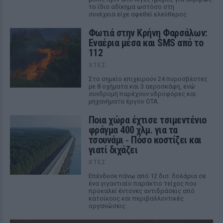
το ίδιο αδίκημα ωστόσο στη
συνέχεια είχε αφεθεί ελεύθερος
Φωτιά στην Κρήνη Φαρσάλων:
Εναέρια μέσα και SMS από το
112
ΧΤΕΣ
Στο σημείο επιχειρούν 24 πυροσβέστες
με 8 οχήματα και 3 αεροσκάφη, ενώ
συνδρομή παρέχουν υδροφόρες και
μηχανήματα έργου ΟΤΑ.
Ποια χώρα έχτισε τσιμεντένιο
φράγμα 400 χλμ. για τα
τσουνάμι ‑ Πόσο κοστίζει και
γιατί διχάζει
ΧΤΕΣ
Επένδυσε πάνω από 12 δισ. δολάρια σε
ένα γιγαντιαίο παράκτιο τείχος που
προκαλεί έντονες αντιδράσεις από
κατοίκους και περιβαλλοντικές
οργανώσεις