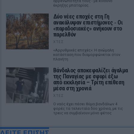
αρρενωπότητά τους - με κίνδυνο
έκρηξης μπαταρίας.
Δύο νέες εποχές στη Γη
ανακάλυψαν επιστήμονες ‑ Oι
«παραδοσιακές» ανήκουν στο
παρελθόν
ΧΤΕΣ
«Αρρυθμικές εποχές»: Η ανώμαλη
κατάσταση που διαμορφώνεται στον
πλανήτη
Βάνδαλος αποκεφαλίζει άγαλμα
της Παναγίας με σφυρί έξω
από εκκλησία – Τρίτη επίθεση
μέσα στη χρονιά
ΧΤΕΣ
Ο ναός έχει πέσει θύμα βανδάλων 4
φορές τα τελευταία δύο χρόνια, με τις
τρεις να συμβαίνουν μόνο φέτος
ΔΕΙΤΕ ΕΠΙΣΗΣ