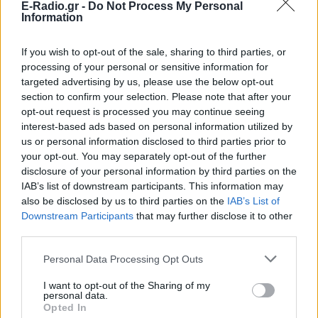
E-Radio.gr -
Do Not Process My Personal
Information
If you wish to opt-out of the sale, sharing to third parties, or
processing of your personal or sensitive information for
targeted advertising by us, please use the below opt-out
section to confirm your selection. Please note that after your
opt-out request is processed you may continue seeing
ΔΕΙΤΕ ΕΠΙΣΗΣ
interest-based ads based on personal information utilized by
us or personal information disclosed to third parties prior to
your opt-out. You may separately opt-out of the further
ΣΤΗΝ ΙΔΙΑ ΚΑΤΗΓΟΡΙΑ
disclosure of your personal information by third parties on the
IAB’s list of downstream participants. This information may
Γιατί δεν έσωσα το κουτάβι: Ο
also be disclosed by us to third parties on the
IAB’s List of
ερευνητής που κατέγραφε τη
Downstream Participants
that may further disclose it to other
συμβίωση του μικρού σκυλιού
third parties.
με αγέλη λύκων εξηγεί γιατί
δεν επενέβη
Personal Data Processing Opt Outs
ΧΤΕΣ
I want to opt-out of the Sharing of my
«Κρατάμε την επιστημονική απόσταση,
personal data.
δεν είναι δυνατόν να πάω να επέμβω,
Opted In
ούτε γίνεται να στείλω κάποιον