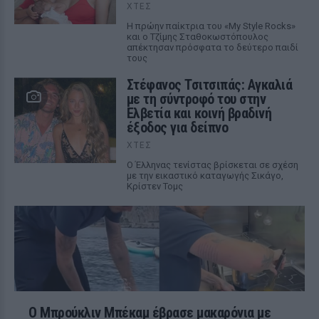
ΧΤΕΣ
Η πρώην παίκτρια του «My Style Rocks»
και ο Τζίμης Σταθοκωστόπουλος
απέκτησαν πρόσφατα το δεύτερο παιδί
τους
Στέφανος Τσιτσιπάς: Αγκαλιά
με τη σύντροφό του στην
Ελβετία και κοινή βραδινή
έξοδος για δείπνο
ΧΤΕΣ
Ο Έλληνας τενίστας βρίσκεται σε σχέση
με την εικαστικό καταγωγής Σικάγο,
Κρίστεν Τομς
Ο Μπρούκλιν Μπέκαμ έβρασε μακαρόνια με