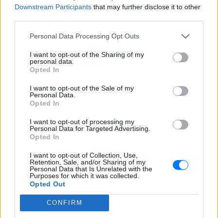
και αντιβιώσεις»
Downstream Participants
that may further disclose it to other
ΠΡΙΝ 10 ΏΡΕΣ
third parties.
Η επιχειρηματίας έπαθε τροφική
δηλητηρίαση και μοιράστηκε με τους
Personal Data Processing Opt Outs
followers της στο Instagram τις δύσκολες
ώρες που πέρασε.
I want to opt-out of the Sharing of my
personal data.
Ατύχημα για τον Ιβάν Σβιτάιλο
Opted In
στην Κέρκυρα: «Θα σηκωθώ πιο
δυνατός»
I want to opt-out of the Sale of my
Personal Data.
ΧΤΕΣ
Opted In
Ο ηθοποιός και χορευτής μοιράστηκε
στο Instagram μια φωτογραφία από
I want to opt-out of processing my
πρόσφατη εξέτασή του, με ένα μήνυμα
Personal Data for Targeted Advertising.
θάρρους
Opted In
I want to opt-out of Collection, Use,
Retention, Sale, and/or Sharing of my
Personal Data that Is Unrelated with the
Purposes for which it was collected.
Opted Out
CONFIRM