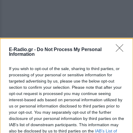
ΔΕΙΤΕ ΕΠΙΣΗΣ
E-Radio.gr -
Do Not Process My Personal
Information
ΣΤΗΝ ΙΔΙΑ ΚΑΤΗΓΟΡΙΑ
If you wish to opt-out of the sale, sharing to third parties, or
Η Γαρυφαλλιά Καληφώνη στην
processing of your personal or sensitive information for
Πάρο με μαύρο μπικίνι ‑ δείτε
targeted advertising by us, please use the below opt-out
τις πόζες της
section to confirm your selection. Please note that after your
opt-out request is processed you may continue seeing
ΠΡΙΝ 10 ΏΡΕΣ
interest-based ads based on personal information utilized by
Το μοντέλο μοιράστηκε φωτογραφίες
us or personal information disclosed to third parties prior to
από τις καλοκαιρινές της διακοπές στο
νησί των Κυκλάδων
your opt-out. You may separately opt-out of the further
disclosure of your personal information by third parties on the
Ιωάννα Τούνη: «Έβγαλα όλο το
IAB’s list of downstream participants. This information may
βράδυ στο νοσοκομείο με ορούς
also be disclosed by us to third parties on the
IAB’s List of