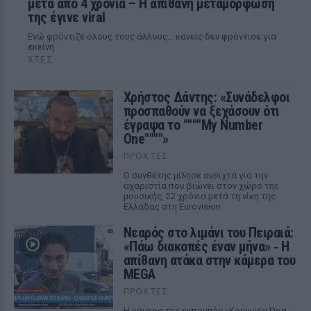
μετά από 4 χρόνια – Η απίθανη μεταμόρφωσή
της έγινε viral
Ενώ φρόντιζε όλους τους άλλους... κανείς δεν φρόντισε για
εκείνη
ΧΤΕΣ
Χρήστος Δάντης: «Συνάδελφοι
προσπαθούν να ξεχάσουν ότι
έγραψα το """"My Number
One""""»
ΠΡΟΧΤΈΣ
Ο συνθέτης μίλησε ανοιχτά για την
αχαριστία που βιώνει στον χώρο της
μουσικής, 22 χρόνια μετά τη νίκη της
Ελλάδας στη Eurovision.
Νεαρός στο λιμάνι του Πειραιά:
«Πάω διακοπές έναν μήνα» ‑ Η
απίθανη ατάκα στην κάμερα του
MEGA
ΠΡΟΧΤΈΣ
Η κάμερα της εκπομπής «Κοινωνία Ώρα