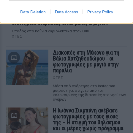
Data Deletion
Data Access
Privacy Policy
Φοβερή ιστορία στον ΟΦΗ: Ένας κάτοχος
εισιτηρίου διαρκείας είναι μόλις 2 μηνών
Οπαδός από κούνια κυριολεκτικά στον ΟΦΗ
ΧΤΕΣ
Διακοπές στη Μύκονο για τη
Βάλια Χατζηθεοδώρου ‑ οι
φωτογραφίες με μαγιό στην
παραλία
ΧΤΕΣ
Μέσα από ανάρτηση στο Instagram
μοιράστηκε στιγμές από τις
καλοκαιρινές της διακοπές στο νησί των
ανέμων
H Ιωάννα Σιαμπάνη ανέβασε
φωτογραφίες με τους γιους
της – Η στιγμή του θηλασμού
και οι μέρες χωρίς πρόγραμμα