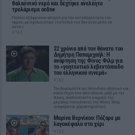
θαλασσινό νερό και δέχτηκε ανελέητο
τρολάρισμα online
Πολλοί εξέφρασαν απορία για την καταλληλότητα του
νερού, με σχόλια όπως «τα πόδια του δεν ήταν μέσα σε
αυτό;»
ΧΤΕΣ
22 χρόνια από τον θάνατο του
Δημήτρη Παπαμιχαήλ: Η
ανάρτηση της Φίνος Φιλμ για
το «γοητευτικό λεβεντόπαιδο
του ελληνικού σινεμά»
ΧΤΕΣ
Τον θυμόμαστε ως σπουδαίο ηθοποιό και
καλλιτέχνη που αποτέλεσε, μαζί με την
Αλίκη, αναπόσπαστο κομμάτι της
μεγάλης οικογένειας της Φίνος Φιλμ,
αναφέρεται χαρακτηριστικά
Μαρίνα Βερνίκου: Πόζαρε με
λαγοκέφαλο στο χέρι
ΧΤΕΣ