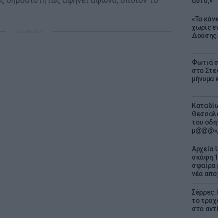
ης δημοσιότητας αφήνει άφωνο, όποιον το
αυτό;»
«Τα κάν
χωρίς ε
ΔΙΑΦΗΜΙΣΗ
Δούσης.
Φωτιά σ
στο Στεφ
μήνυμα 
Καταδίω
Θεσσαλο
του οδη
μ@@@»,
Αρχεία 
σκάφη 1
σφαίρα 
νέα απο
Σέρρες:
το τροχ
στο αντ