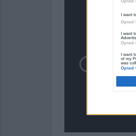
Opted 
I want t
Opted 
I want 
Advertis
Opted 
I want t
of my P
was col
Opted 