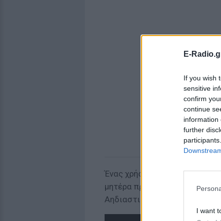
E-Radio.g
If you wish 
sensitive in
confirm you
continue se
information 
further disc
participants
Downstream 
Ένας χρήστης που παρακολούθ
μητέρα πρέπει να πάει φυλακή
Persona
Αηδιαστική εικόνα».
I want t