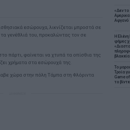
«Δεν το 
Αμερικα
Αφγανό 
ισθησιακά εσώρουχα, λικνίζεται μπροστά σε
 τα γενέθλιά του, προκαλώντας τον σε
Η Ελένη
φήμες χ
«Διαστα
πληροφο
στο πάρτι, φαίνεται να χτυπά τα οπίσθια της
βλακεία
άζει χρήματα στα εσώρουχά της.
Το μαρο
Τροία γι
λαβε χώρα στην πόλη Τάμπα στη Φλόριντα
Game of 
το βίντε
ΔΙΑΦΗΜΙΣΗ