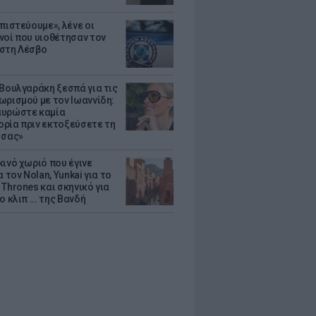
πιστεύουμε», λένε οι
νοί που υιοθέτησαν τον
στη Λέσβο
 Βουλγαράκη ξεσπά για τις
ωρισμού με τον Ιωαννίδη:
υρώστε καμία
ρία πριν εκτοξεύσετε τη
 σας»
κινό χωριό που έγινε
α τον Nolan, Yunkai για το
Thrones και σκηνικό για
ο κλιπ ... της Βανδή