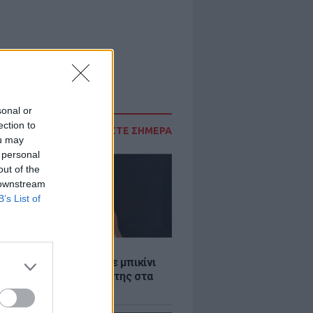
sonal or
ection to
ΔΙΑΒΑΣΤΕ ΣΗΜΕΡΑ
ou may
 personal
out of the
 downstream
B’s List of
LE
άνα Στεφανίδου φόρεσε μπικίνι
τυπωσίασε με το κορμί της στα
λανα νερά του Ιονίου