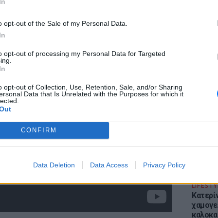
In
o opt-out of the Sale of my Personal Data.
In
to opt-out of processing my Personal Data for Targeted
ing.
ΕΙΔΗΣΕΙ
In
Απόψε 
την επ
o opt-out of Collection, Use, Retention, Sale, and/or Sharing
ersonal Data that Is Unrelated with the Purposes for which it
προς Κα
lected.
εισιτήρ
Out
CONFIRM
Data Deletion
Data Access
Privacy Policy
LIFESTY
Κατερί
χαμογε
καλοκα