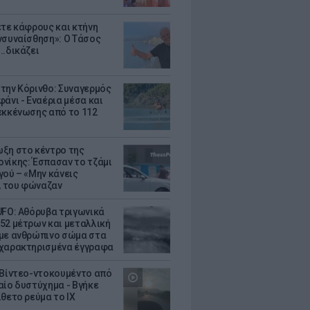
ετε κάφρους και κτήνη
νσυναίσθηση»: Ο Τάσος
..δικάζει
την Κόρινθο: Συναγερμός
άνι - Εναέρια μέσα και
εκκένωσης από το 112
ξη στο κέντρο της
νίκης: Έσπασαν το τζάμι
γού – «Μην κάνεις
 του φώναζαν
UFO: Αθόρυβα τριγωνικά
52 μέτρων και μεταλλική
με ανθρώπινο σώμα στα
χαρακτηρισμένα έγγραφα
 Βίντεο-ντοκουμέντο από
αίο δυστύχημα - Βγήκε
ίθετο ρεύμα το ΙΧ