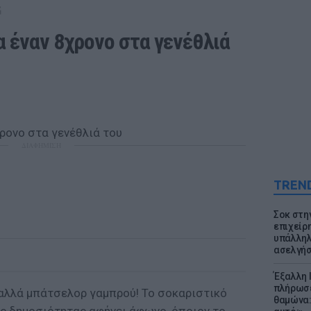
G
α έναν 8χρονο στα γενέθλιά 
ΔΙΑΦΗΜΙΣΗ
TREN
Σοκ στη
επιχείρ
υπάλληλ
ασελγήσ
Έξαλλη 
πλήρωσε
 αλλά μπάτσελορ γαμπρού! Το σοκαριστικό
θαμώνα: