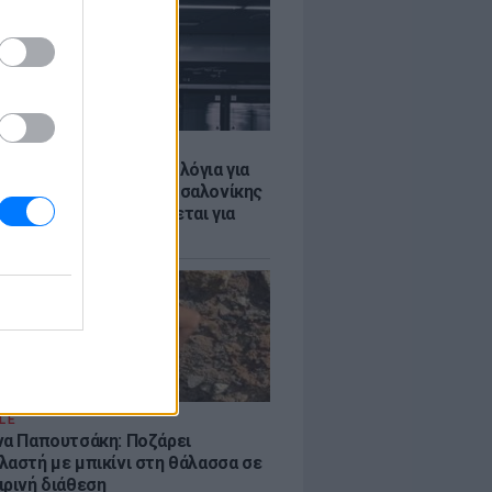
Σ
τα δοκιμαστικά δρομολόγια για
έκταση του Μετρό Θεσσαλονίκης
λαμαριά - Τι προβλέπεται για
ια
LE
να Παπουτσάκη: Ποζάρει
λαστή με μπικίνι στη θάλασσα σε
ιρινή διάθεση