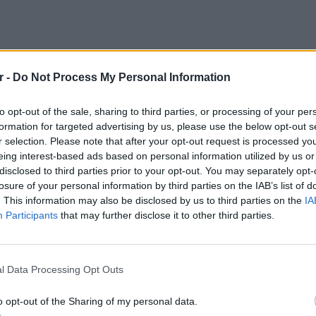
r -
Do Not Process My Personal Information
to opt-out of the sale, sharing to third parties, or processing of your per
formation for targeted advertising by us, please use the below opt-out s
r selection. Please note that after your opt-out request is processed y
eing interest-based ads based on personal information utilized by us or
disclosed to third parties prior to your opt-out. You may separately opt-
losure of your personal information by third parties on the IAB’s list of
. This information may also be disclosed by us to third parties on the
IA
Participants
that may further disclose it to other third parties.
ησε το βίντεο,σχολιάζει σε έντονο ύφος: «Η
LIFESTY
Η Τατι
 και η επαγγελματίας στρίπεp να απολυθεί.
l Data Processing Opt Outs
και εν
καταγά
o opt-out of the Sharing of my personal data.