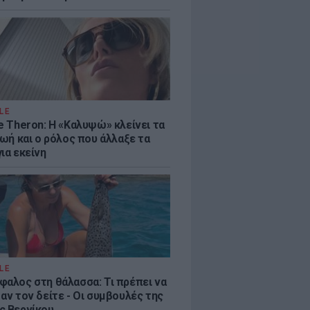
LE
e Theron: Η «Καλυψώ» κλείνει τα
ζωή και ο ρόλος που άλλαξε τα
ια εκείνη
LE
φαλος στη θάλασσα: Τι πρέπει να
αν τον δείτε - Οι συμβουλές της
ς Βερνίκου