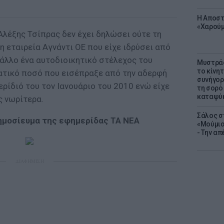
Η Αποστ
«Χαρούμ
Αλέξης Τσίπρας δεν έχει δηλώσει ούτε τη
 εταιρεία Αγνάντι ΟΕ που είχε ιδρύσει από
 άλλο ένα αυτοδιοικητικό στέλεχος του
Μυστράς
το κίνη
ματικό ποσό που εισέπραξε από την αδερφή
συνήγορ
ερίδιό του τον Ιανουάριο του 2010 ενώ είχε
τη σορό
καταψύ
ς νωρίτερα.
Σάλος σ
ημοσίευμα της εφημερίδας ΤΑ ΝΕΑ
«Μούμια
- Την α
ΔΙΑΦΗΜΙΣΗ