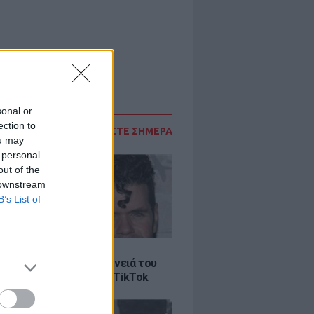
sonal or
ection to
ΔΙΑΒΑΣΤΕ ΣΗΜΕΡΑ
ou may
 personal
out of the
 downstream
B’s List of
LE
ίλτον: Τι λέει η οικογένειά του
 σοκαριστικό live στο TikTok