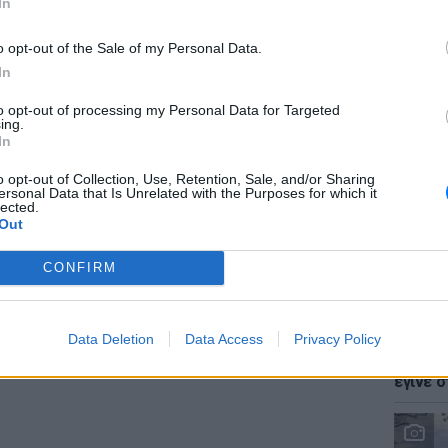
In
ημοσίευμα ο Αλέξης Τσίπρας αφενός στη
o opt-out of the Sale of my Personal Data.
ράψει τη συμμετοχή του στην εταιρεία αν και
In
ε να το κάνει - καθώς η δήλωση πόθεν έσχες
to opt-out of processing my Personal Data for Targeted
LIFESTY
έπρεπε να αποτυπώνει την περιουσιακή του
ing.
Ζόε Σαλ
In
ίου 2009 άρα και τη σχέση του με την
σταρ τ
ο πόθεν έσχες του 2011 δεν δήλωσε ούτε τη
o opt-out of Collection, Use, Retention, Sale, and/or Sharing
ersonal Data that Is Unrelated with the Purposes for which it
υ μεριδίου ούτε το ποσό των 33.000 ευρώ
lected.
συμφωνητικό η Ζαννέτ Τσίπρα «κατέβαλε σε
Out
 της προκειμένου να αποκτήσει το 1/3 της
CONFIRM
ΔΙΑΦΗΜΙΣΗ
LIFESTY
Data Deletion
Data Access
Privacy Policy
Ο Γιώρ
φάρσα 
έγινε σ