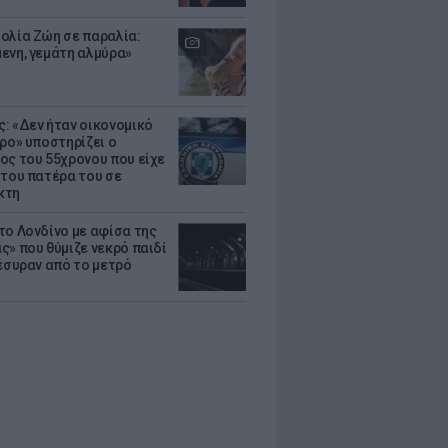
ολία Ζώη σε παραλία:
ενη, γεμάτη αλμύρα»
: «Δεν ήταν οικονομικό
τρο» υποστηρίζει ο
ος του 55χρονου που είχε
 του πατέρα του σε
κτη
το Λονδίνο με αφίσα της
ς» που θύμιζε νεκρό παιδί
πέσυραν από το μετρό