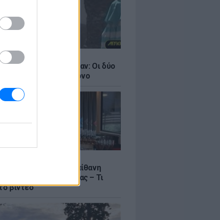
LE
ντάνα και Νικόλ Κίντμαν: Οι δύο
ου Χόλιγουντ στη Μύκονο
LE
γος Μανίκας έστησε απίθανη
σε υπάλληλο καφετέριας – Τι
το βίντεο