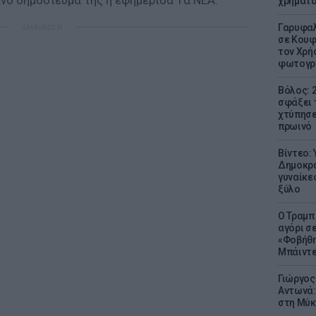
νό δημοσίευμά της η εφημερίδα Tα ΝΕΑ.
χρήματ
ΔΙΑΦΗΜΙΣΗ
Γαρυφαλ
σε Κουφ
τον Χρή
φωτογρ
Βόλος: 
σφάξει 
χτύπησε
πρωινό
Βίντεο:
Δημοκρα
γυναίκε
ξύλο
Ο Τραμπ
αγόρι σ
«Φοβήθη
Μπάιντε
Γιώργος
Αντωνά:
στη Μύκ