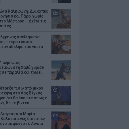
α
λιά Καληφώνη: Διακοπές
ονήσια και Πάρο, χωρίς
στο Μάστορα – Δείτε τις
αφίες
26χρονος απείλησε να
τη μητέρα του και
 τον αδελφό του για το
 Υποψήφιος
τικών στη Χαβάη βρίζει
ς σε παραλία και τρώει
 έτρεξε πίσω από μικρό
ε σκηνή στο Λας Βέγκας:
κα ότι θα έπεφτε όπως ο
ν», δείτε βίντεο
 Λιάγκας και Μαρία
 Καλοκαιρινές διακοπές
ονο με φόντο το Αιγαίο