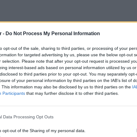
r -
Do Not Process My Personal Information
to opt-out of the sale, sharing to third parties, or processing of your per
formation for targeted advertising by us, please use the below opt-out s
r selection. Please note that after your opt-out request is processed y
eing interest-based ads based on personal information utilized by us or
disclosed to third parties prior to your opt-out. You may separately opt-
losure of your personal information by third parties on the IAB’s list of
. This information may also be disclosed by us to third parties on the
IA
Participants
that may further disclose it to other third parties.
 2007 είχε αγοράσει ένα οικόπεδο εμβαδού
LIFESTY
Πέρεζ Χ
40.000 ευρώ.
l Data Processing Opt Outs
μετά το
ς 11 Ιανουαρίου του 2010 ο κ. Τσίπρας
o opt-out of the Sharing of my personal data.
την αδερφή του Ζαννέτ.