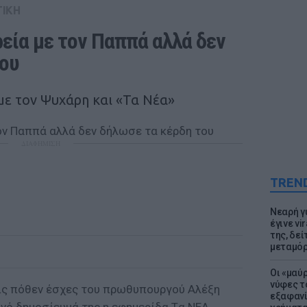
ΤΙΚΗ
ρεία με τον Παππά αλλά δεν 
του
ε τον Ψυχάρη και «Τα Νέα»
ΔΙΑΦΗΜΙΣΗ
TREN
Νεαρή γ
έγινε vi
της, δε
μεταμό
Οι «μαύ
νύφες τ
ις πόθεν έσχες του πρωθυπουργού Αλέξη
εξαφανί