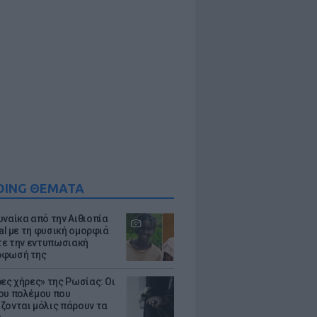
DING ΘΕΜΑΤΑ
υναίκα από την Αιθιοπία
ral με τη φυσική ομορφιά
ίτε την εντυπωσιακή
ρφωσή της
ρες χήρες» της Ρωσίας: Οι
ου πολέμου που
ζονται μόλις πάρουν τα