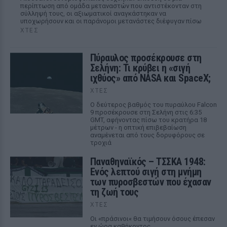
περίπτωση από ομάδα μεταναστών που αντιστέκονταν στη
σύλληψή τους, οι αξιωματικοί αναγκάστηκαν να
υποχωρήσουν και οι παράνομοι μετανάστες διέφυγαν πίσω
ΧΤΕΣ
Πύραυλος προσέκρουσε στη
Σελήνη: Τι κρύβει η «σιγή
ιχθύος» από NASA και SpaceX;
ΧΤΕΣ
Ο δεύτερος βαθμός του πυραύλου Falcon
9 προσέκρουσε στη Σελήνη στις 6:35
GMT, αφήνοντας πίσω του κρατήρα 18
μέτρων - η οπτική επιβεβαίωση
αναμένεται από τους δορυφόρους σε
τροχιά
Παναθηναϊκός – ΤΣΣΚΑ 1948:
Ενός λεπτού σιγή στη μνήμη
των πυροσβεστών που έχασαν
τη ζωή τους
ΧΤΕΣ
Οι «πράσινοι« θα τιμήσουν όσους έπεσαν
εν ώρα καθήκοντος