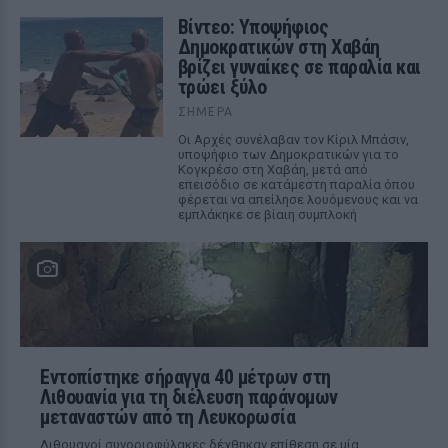
Βίντεο: Υποψήφιος
Δημοκρατικών στη Χαβάη
βρίζει γυναίκες σε παραλία και
τρώει ξύλο
ΣΉΜΕΡΑ
Οι Αρχές συνέλαβαν τον Κίριλ Μπάσιν,
υποψήφιο των Δημοκρατικών για το
Κογκρέσο στη Χαβάη, μετά από
επεισόδιο σε κατάμεστη παραλία όπου
φέρεται να απείλησε λουόμενους και να
εμπλάκηκε σε βίαιη συμπλοκή
Εντοπίστηκε σήραγγα 40 μέτρων στη
Λιθουανία για τη διέλευση παράνομων
μεταναστών από τη Λευκορωσία
Λιθουανοί συνοριοφύλακες δέχθηκαν επίθεση σε μία