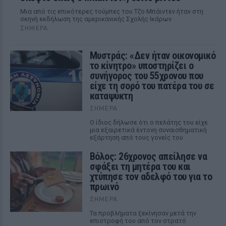
Μια από τις επικότερες τούμπες του Τζο Μπάιντεν ήταν στη
σκηνή εκδήλωση της αμερικανικής Σχολής Ικάρων
ΣΉΜΕΡΑ
Μυστράς: «Δεν ήταν οικονομικό
το κίνητρο» υποστηρίζει ο
συνήγορος του 55χρονου που
είχε τη σορό του πατέρα του σε
καταψύκτη
ΣΉΜΕΡΑ
Ο ίδιος δήλωσε ότι ο πελάτης του είχε
μια εξαιρετικά έντονη συναισθηματική
εξάρτηση από τους γονείς του
Βόλος: 26χρονος απείλησε να
σφάξει τη μητέρα του και
χτύπησε τον αδελφό του για το
πρωινό
ΣΉΜΕΡΑ
Τα προβλήματα ξεκίνησαν μετά την
επιστροφή του από τον στρατό