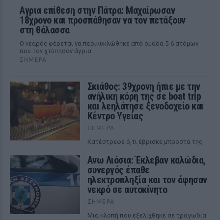
Αγρια επίθεση στην Πάτρα: Μαχαίρωσαν
18χρονο και προσπάθησαν να τον πετάξουν
στη θάλασσα
Ο νεαρός φέρεται να περικυκλώθηκε από ομάδα 5-6 ατόμων
που τον χτύπησαν άγρια
ΣΉΜΕΡΑ
Σκιάθος: 39χρονη ήπιε με την
ανήλικη κόρη της σε boat trip
και λεηλάτησε ξενοδοχείο και
Κέντρο Υγείας
ΣΉΜΕΡΑ
Κατέστρεφε ό,τι έβρισκε μπροστά της
Ανω Λιόσια: Έκλεβαν καλώδια,
συνεργός έπαθε
ηλεκτροπληξία και τον άφησαν
νεκρό σε αυτοκίνητο
ΣΉΜΕΡΑ
Μια κλοπή που εξελίχθηκε σε τραγωδία