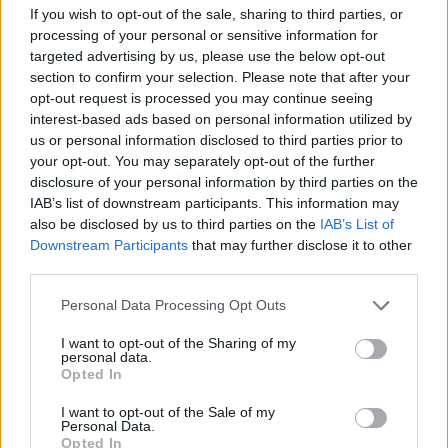
If you wish to opt-out of the sale, sharing to third parties, or
processing of your personal or sensitive information for
targeted advertising by us, please use the below opt-out
section to confirm your selection. Please note that after your
opt-out request is processed you may continue seeing
ΔΕΙΤΕ ΕΠΙΣΗΣ
interest-based ads based on personal information utilized by
us or personal information disclosed to third parties prior to
your opt-out. You may separately opt-out of the further
ΣΤΗΝ ΙΔΙΑ ΚΑΤΗΓΟΡΙΑ
disclosure of your personal information by third parties on the
IAB’s list of downstream participants. This information may
Δεκαπενταύγουστος: Πώς
also be disclosed by us to third parties on the
IAB’s List of
αμείβεται η εργασία την αργία
Downstream Participants
that may further disclose it to other
στον ιδιωτικό τομέα
third parties.
ΣΉΜΕΡΑ
Personal Data Processing Opt Outs
Διευκρινίσεις για την αμοιβή των
εργαζομένων του ιδιωτικού τομέα την
αργία του Δεκαπενταύγουστου παρέχει
I want to opt-out of the Sharing of my
η ΓΣΕΕ. Μέσω του Κέντρου
personal data.
Πληροφόρησης Εργαζόμενων
Opted In
Μυστράς ‑πτώμα σε
I want to opt-out of the Sale of my
καταψύκτη: Σε παθολογικά
Personal Data.
αίτια οφείλεται ο θάνατος του
Opted In