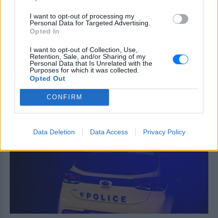
ηλικιωμένου
I want to opt-out of processing my
ΣΉΜΕΡΑ
Personal Data for Targeted Advertising.
Opted In
Η σορός βρέθηκε σε κατάσταση βαθιάς
κατάψυξης σε ξενοδοχείο που
διατηρούσε ο 55χρονος γιος του, ο
I want to opt-out of Collection, Use,
οποίος την είχε κλειδωμένη για χρόνια.
Retention, Sale, and/or Sharing of my
Personal Data that Is Unrelated with the
Purposes for which it was collected.
Παναγία Σουμελά: Τουρκικός
Opted Out
καβγάς μετά τη σύγκριση με τη
Μέκκα – Σφοδρή αντεπίθεση
CONFIRM
από απόστρατο
ΣΉΜΕΡΑ
Έντονες επικρίσεις από γνωστό Τούρκο
Data Deletion
Data Access
Privacy Policy
απόστρατο αξιωματικό