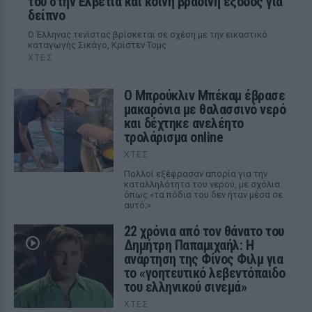
του στην Ελβετία και κοινή βραδινή έξοδος για
δείπνο
Ο Έλληνας τενίστας βρίσκεται σε σχέση με την εικαστικό
καταγωγής Σικάγο, Κρίστεν Τομς
ΧΤΕΣ
Ο Μπρούκλιν Μπέκαμ έβρασε
μακαρόνια με θαλασσινό νερό
και δέχτηκε ανελέητο
τρολάρισμα online
ΧΤΕΣ
Πολλοί εξέφρασαν απορία για την
καταλληλότητα του νερού, με σχόλια
όπως «τα πόδια του δεν ήταν μέσα σε
αυτό;»
22 χρόνια από τον θάνατο του
Δημήτρη Παπαμιχαήλ: Η
ανάρτηση της Φίνος Φιλμ για
το «γοητευτικό λεβεντόπαιδο
του ελληνικού σινεμά»
ΧΤΕΣ