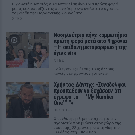
Η γνωστή ηθοποιός Λίλα Μπακλέση έγινε για πρώτη φορά
μαμά, καλωσορίζοντας στον κόσμο ένα υγιέστατο αγοράκι
το βράδυ της Παρασκευής 7 Αυγούστου.
ΧΤΕΣ
Νοσηλεύτρια πήγε κομμωτήριο
πρώτη φορά μετά από 4 χρόνια
– Η απίθανη μεταμόρφωσή της
έγινε viral
ΧΤΕΣ
Ενώ φρόντιζε όλους τους άλλους...
κανείς δεν φρόντισε για εκείνη
Χρήστος Δάντης: «Συνάδελφοι
προσπαθούν να ξεχάσουν ότι
έγραψα το """"My Number
One""""»
ΠΡΟΧΤΈΣ
Ο συνθέτης μίλησε ανοιχτά για την
αχαριστία που βιώνει στον χώρο της
μουσικής, 22 χρόνια μετά τη νίκη της
Ελλάδας στη Eurovision.