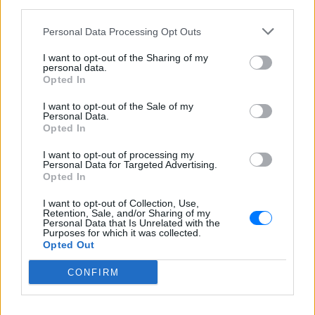
third parties.
Personal Data Processing Opt Outs
I want to opt-out of the Sharing of my
personal data.
Opted In
I want to opt-out of the Sale of my
ΔΕΙΤΕ ΕΠΙΣΗΣ
Personal Data.
Opted In
ΣΤΗΝ ΙΔΙΑ ΚΑΤΗΓΟΡΙΑ
I want to opt-out of processing my
Personal Data for Targeted Advertising.
Opted In
Βάλια Χατζηθεοδώρου: Μπικίνι
και βραδινές έξοδοι στη
I want to opt-out of Collection, Use,
Μύκονο – Οι φωτογραφίες της
Retention, Sale, and/or Sharing of my
Personal Data that Is Unrelated with the
ΣΉΜΕΡΑ
Purposes for which it was collected.
Opted Out
Η παρουσιάστρια μοιράστηκε στο
Instagram σειρά στιγμιότυπων από τις
καλοκαιρινές της διακοπές στο «νησί
CONFIRM
των ανέμων».
Η Γαρυφαλλιά Καληφώνη στην