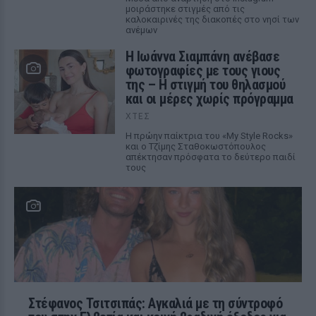
μοιράστηκε στιγμές από τις
καλοκαιρινές της διακοπές στο νησί των
ανέμων
H Ιωάννα Σιαμπάνη ανέβασε
φωτογραφίες με τους γιους
της – Η στιγμή του θηλασμού
και οι μέρες χωρίς πρόγραμμα
ΧΤΕΣ
Η πρώην παίκτρια του «My Style Rocks»
και ο Τζίμης Σταθοκωστόπουλος
απέκτησαν πρόσφατα το δεύτερο παιδί
τους
Στέφανος Τσιτσιπάς: Αγκαλιά με τη σύντροφό