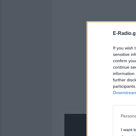
E-Radio.g
If you wish 
sensitive in
confirm you
continue se
information 
further disc
participants
Downstream 
Persona
I want t