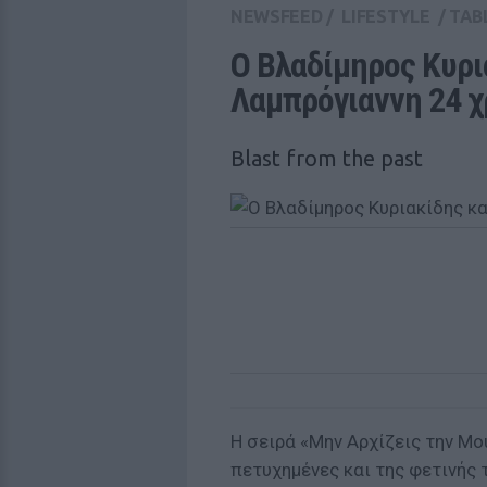
NEWSFEED
/
LIFESTYLE
/
TAB
Ο Βλαδίμηρος Κυρι
Λαμπρόγιαννη 24 χρ
Blast from the past
Η σειρά «Μην Αρχίζεις την Μο
πετυχημένες και της φετινής 