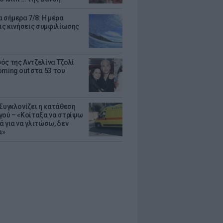
 σήμερα 7/8: Η μέρα
τις κινήσεις συμφιλίωσης
ός της Αντζελίνα Τζολί
oming out στα 53 του
 Συγκλονίζει η κατάθεση
γού – «Κοίταξα να στρίψω
ά για να γλιτώσω, δεν
α»