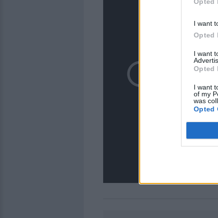
Opted 
I want t
Opted 
I want 
Advertis
Opted 
I want t
of my P
was col
Opted 