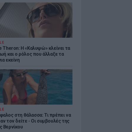
LE
e Theron: Η «Καλυψώ» κλείνει τα
ζωή και ο ρόλος που άλλαξε τα
ια εκείνη
LE
φαλος στη θάλασσα: Τι πρέπει να
αν τον δείτε - Οι συμβουλές της
ς Βερνίκου