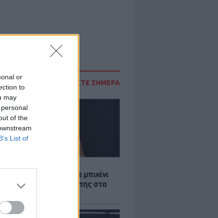
sonal or
ΔΙΑΒΑΣΤΕ ΣΗΜΕΡΑ
ection to
ou may
 personal
out of the
 downstream
B’s List of
LE
άνα Στεφανίδου φόρεσε μπικίνι
τυπωσίασε με το κορμί της στα
λανα νερά του Ιονίου