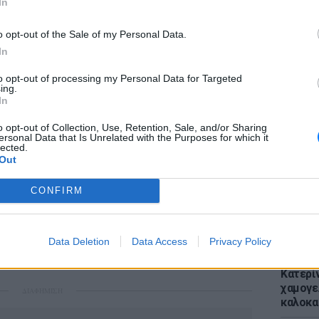
In
o opt-out of the Sale of my Personal Data.
In
to opt-out of processing my Personal Data for Targeted
ΕΙΔΗΣΕΙ
ing.
Απόψε 
In
την επ
προς Κα
o opt-out of Collection, Use, Retention, Sale, and/or Sharing
ersonal Data that Is Unrelated with the Purposes for which it
εισιτήρ
lected.
Out
CONFIRM
Data Deletion
Data Access
Privacy Policy
LIFESTY
Κατερί
χαμογε
ΔΙΑΦΗΜΙΣΗ
καλοκα