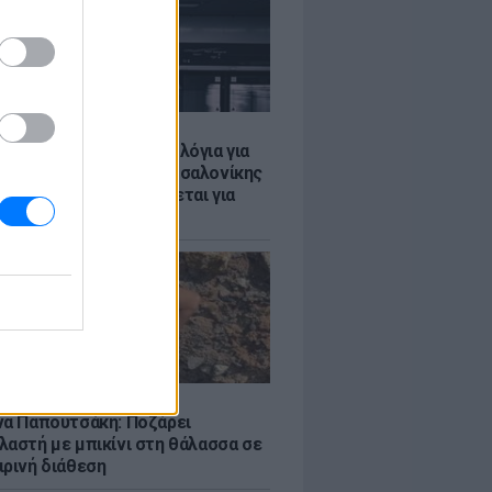
Σ
τα δοκιμαστικά δρομολόγια για
έκταση του Μετρό Θεσσαλονίκης
λαμαριά - Τι προβλέπεται για
ια
LE
να Παπουτσάκη: Ποζάρει
λαστή με μπικίνι στη θάλασσα σε
ιρινή διάθεση