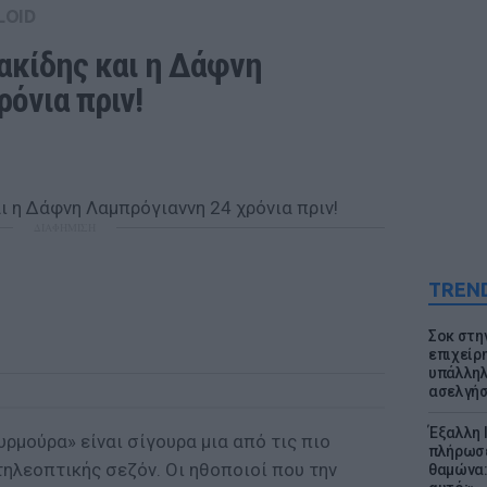
LOID
ακίδης και η Δάφνη 
όνια πριν!
ΔΙΑΦΗΜΙΣΗ
TREN
Σοκ στη
επιχείρ
υπάλληλ
ασελγήσ
Έξαλλη 
υρμούρα» είναι σίγουρα μια από τις πιο
πλήρωσε
τηλεοπτικής σεζόν. Οι ηθοποιοί που την
θαμώνα: