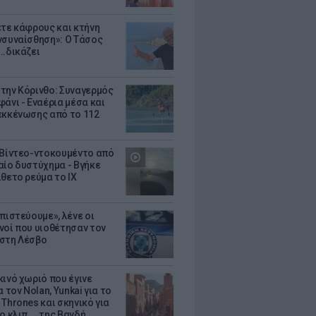
ετε κάφρους και κτήνη
νσυναίσθηση»: Ο Τάσος
..δικάζει
την Κόρινθο: Συναγερμός
άνι - Εναέρια μέσα και
εκκένωσης από το 112
 Βίντεο-ντοκουμέντο από
αίο δυστύχημα - Βγήκε
ίθετο ρεύμα το ΙΧ
πιστεύουμε», λένε οι
νοί που υιοθέτησαν τον
στη Λέσβο
κινό χωριό που έγινε
α τον Nolan, Yunkai για το
Thrones και σκηνικό για
ο κλιπ ... της Βανδή