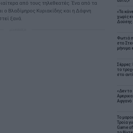
αυτό;»
ιαίτερα από τους τηλεθεατές. Ένα από τα
ι ο Βλαδίμηρος Κυριακίδης και η Δάφνη
«Τα κάν
χωρίς ε
τεί ξανά.
Δούσης.
ΔΙΑΦΗΜΙΣΗ
Φωτιά σ
στο Στεφ
μήνυμα 
Σέρρες:
το τροχ
στο αντ
«Δεν το 
Αμερικα
Αφγανό 
Το μαρο
Τροία γι
Game of 
το βίντε