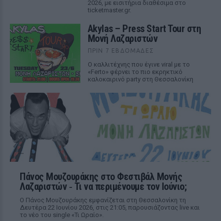
2026, με εισιτήρια διαθέσιμα στο
ticketmaster.gr.
Akylas – Press Start Tour στη
Μονή Λαζαριστών
ΠΡΙΝ 7 ΕΒΔΟΜΆΔΕΣ
Ο καλλιτέχνης που έγινε viral με το
«Ferto» φέρνει το πιο εκρηκτικό
καλοκαιρινό party στη Θεσσαλονίκη
Πάνος Μουζουράκης στο Φεστιβάλ Μονής
Λαζαριστών ‑ Τι να περιμένουμε τον Ιούνιο;
Ο Πάνος Μουζουράκης εμφανίζεται στη Θεσσαλονίκη τη
Δευτέρα 22 Ιουνίου 2026, στις 21:05, παρουσιάζοντας live και
το νέο του single «Τι Ωραίο».