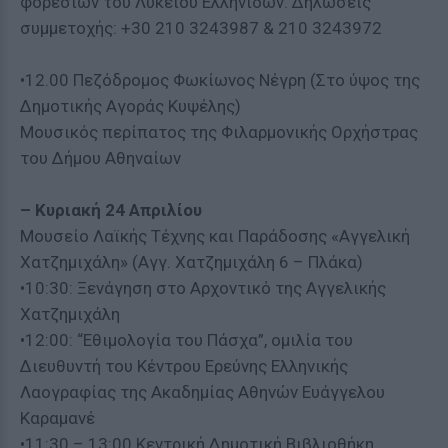
φορεσιών του Λυκείου Ελληνίδων. Δηλώσεις
συμμετοχής: +30 210 3243987 & 210 3243972
•12.00 Πεζόδρομος Φωκίωνος Νέγρη (Στο ύψος της
Δημοτικής Αγοράς Κυψέλης)
Μουσικός περίπατος της Φιλαρμονικής Ορχήστρας
του Δήμου Αθηναίων
– Κυριακή 24 Απριλίου
Μουσείο Λαϊκής Τέχνης και Παράδοσης «Αγγελική
Χατζημιχάλη» (Αγγ. Χατζημιχάλη 6 – Πλάκα)
•10:30: Ξενάγηση στο Αρχοντικό της Αγγελικής
Χατζημιχάλη
•12:00: “Εθιμολογία του Πάσχα”, ομιλία του
Διευθυντή του Κέντρου Ερεύνης Ελληνικής
Λαογραφίας της Ακαδημίας Αθηνών Ευάγγελου
Καραμανέ
•11:30 – 13:00 Κεντρική Δημοτική Βιβλιοθήκη