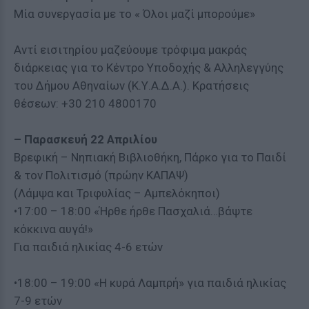
Μία συνεργασία με το « Όλοι μαζί μπορούμε»
Αντί εισιτηρίου μαζεύουμε τρόφιμα μακράς
διάρκειας για το Κέντρο Υποδοχής & Αλληλεγγύης
του Δήμου Αθηναίων (Κ.Υ.Α.Δ.Α.). Κρατήσεις
θέσεων: +30 210 4800170
– Παρασκευή 22 Απριλίου
Βρεφική – Νηπιακή Βιβλιοθήκη, Πάρκο για το Παιδί
& τον Πολιτισμό (πρώην ΚΑΠΑΨ)
(Λάμψα και Τριφυλίας – Αμπελόκηποι)
•17:00 – 18:00 «Ήρθε ήρθε Πασχαλιά…βάψτε
κόκκινα αυγά!»
Για παιδιά ηλικίας 4-6 ετών
•18:00 – 19:00 «Η κυρά Λαμπρή» για παιδιά ηλικίας
7-9 ετών