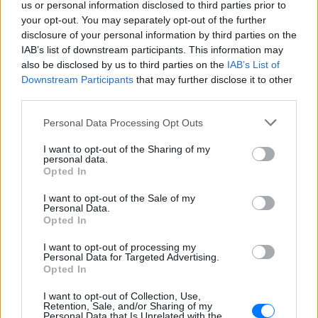
•12:00 – 14:00, για παιδιά 7 – 12 ετών
us or personal information disclosed to third parties prior to
Δηλώσεις συμμετοχής: +30 210 5202420-1 από
your opt-out. You may separately opt-out of the further
disclosure of your personal information by third parties on the
Δευτέρα έως Παρασκευή 10:00 – 14:00
IAB’s list of downstream participants. This information may
also be disclosed by us to third parties on the
IAB’s List of
– Μεγάλη Τετάρτη 27 Απριλίου
Downstream Participants
that may further disclose it to other
•20:30 Πολυχώρος «Άννα & Μαρία Καλουτά»
third parties.
(Τιμοκρέοντος 6α – Ν. Κόσμος)
Personal Data Processing Opt Outs
Συναυλία της Ορχήστρας Νέων Φλωρεντίας σε
συνεργασία με την Ένωση Ιταλών Εξωτερικού στην
I want to opt-out of the Sharing of my
personal data.
Ελλάδα (Comitato della Greciα).
Opted In
I want to opt-out of the Sale of my
Διεύθυνση Ορχήστρας: Janet Zadow
Personal Data.
Opted In
ΔΙΑΦΗΜΙΣΗ
I want to opt-out of processing my
Personal Data for Targeted Advertising.
Opted In
I want to opt-out of Collection, Use,
Retention, Sale, and/or Sharing of my
Personal Data that Is Unrelated with the