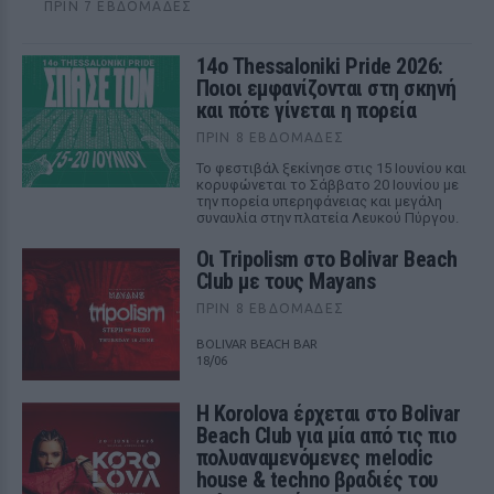
ΠΡΙΝ 7 ΕΒΔΟΜΆΔΕΣ
14ο Thessaloniki Pride 2026:
Ποιοι εμφανίζονται στη σκηνή
και πότε γίνεται η πορεία
ΠΡΙΝ 8 ΕΒΔΟΜΆΔΕΣ
Το φεστιβάλ ξεκίνησε στις 15 Ιουνίου και
κορυφώνεται το Σάββατο 20 Ιουνίου με
την πορεία υπερηφάνειας και μεγάλη
συναυλία στην πλατεία Λευκού Πύργου.
Οι Tripolism στο Bolivar Beach
Club με τους Mayans
ΠΡΙΝ 8 ΕΒΔΟΜΆΔΕΣ
BOLIVAR BEACH BAR
18/06
Η Korolova έρχεται στο Bolivar
Beach Club για μία από τις πιο
πολυαναμενόμενες melodic
house & techno βραδιές του