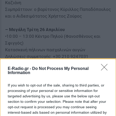
Καζιάνη
Συμπράττουν: ο βαρύτονος Κύριλλος Παπαδόπουλος
και ο Αιδεσιμότατος Χρήστος Ζούρος
– Μεγάλη Τρίτη 26 Απριλίου
•10:00 – 13:00 Κέντρο Πηλού (Φανοσθένους και
Σφιγγός)
Κατασκευή πήλινων πασχαλινών αυγών
Δηλώσεις συμμετοχής: +30 210 9247031
E-Radio.gr -
Do Not Process My Personal
Δημοτική Πινακοθήκη (Λεωνίδου και Μυλλέρου,
Information
Μεταξουργείο)
«Το Πάσχα μας εμπνέει….»
If you wish to opt-out of the sale, sharing to third parties, or
Φτιάχνουμε το δικό μας πασχαλινό ημερολόγιο με
processing of your personal or sensitive information for
targeted advertising by us, please use the below opt-out
αφορμή το έργο του Θεόφραστου Τριανταφυλλίδη
section to confirm your selection. Please note that after your
«Περιφορά Αναστάσεως»
opt-out request is processed you may continue seeing
•11:00 – 12:00, για παιδιά 4-6 ετών
interest-based ads based on personal information utilized by