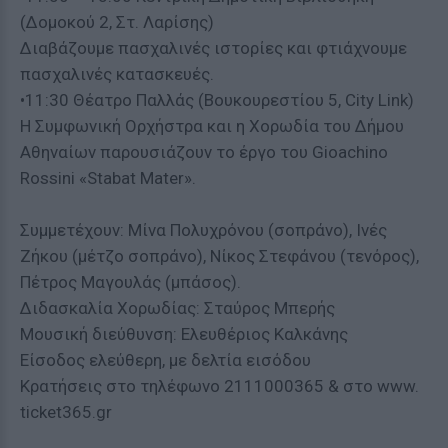
(Δομοκού 2, Στ. Λαρίσης)
Διαβάζουμε πασχαλινές ιστορίες και φτιάχνουμε
πασχαλινές κατασκευές.
•11:30 Θέατρο Παλλάς (Βουκουρεστίου 5, City Link)
Η Συμφωνική Ορχήστρα και η Χορωδία του Δήμου
Αθηναίων παρουσιάζουν το έργο του Gioachino
Rossini «Stabat Mater».
Συμμετέχουν: Μίνα Πολυχρόνου (σοπράνο), Ινές
Ζήκου (μέτζο σοπράνο), Νίκος Στεφάνου (τενόρος),
Πέτρος Μαγουλάς (μπάσος).
Διδασκαλία Χορωδίας: Σταύρος Μπερής
Μουσική διεύθυνση: Ελευθέριος Καλκάνης
Είσοδος ελεύθερη, με δελτία εισόδου
Κρατήσεις στο τηλέφωνο 2111000365 & στο www.
ticket365.gr