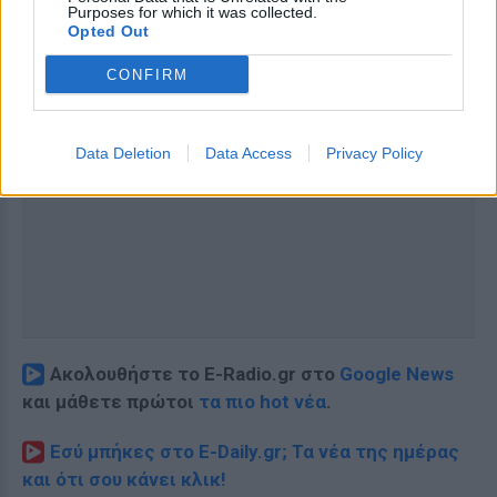
Purposes for which it was collected.
Opted Out
CONFIRM
Data Deletion
Data Access
Privacy Policy
Ακολουθήστε το E-Radio.gr στο
Google News
και μάθετε πρώτοι
τα πιο hot νέα
.
Εσύ μπήκες στο E-Daily.gr; Τα νέα της ημέρας
και ότι σου κάνει κλικ!