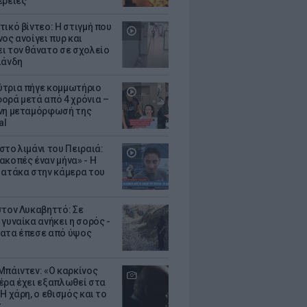
έρειες
τικό βίντεο: Η στιγμή που
ος ανοίγει πυρ και
ι τον θάνατο σε σχολείο
λάνδη
τρια πήγε κομμωτήριο
ορά μετά από 4 χρόνια –
νη μεταμόρφωσή της
al
στο λιμάνι του Πειραιά:
ακοπές έναν μήνα» - Η
 ατάκα στην κάμερα του
στον Λυκαβηττό: Σε
γυναίκα ανήκει η σορός -
ατα έπεσε από ύψος
Μπάιντεν: «Ο καρκίνος
έρα έχει εξαπλωθεί στα
Η χάρη, ο εθισμός και το
τ