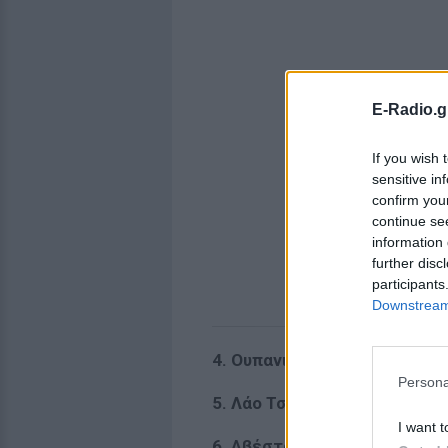
E-Radio.g
If you wish 
sensitive in
confirm you
continue se
information 
further disc
participants
Downstream 
4. Ουπανισάδες, περίπου 700
Persona
5. Λάο Τσε, Ο δρόμος και η Δ
I want t
6. Αβέστα περίπου 500 π.χ.