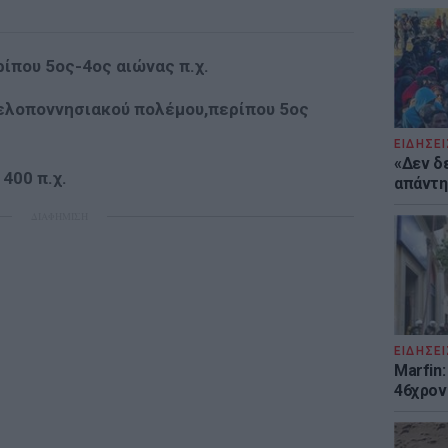
ίπου 5ος-4ος αιώνας π.χ.
 Πελοποννησιακού πολέμου,περίπου 5ος
ΕΙΔΗΣΕΙ
«Δεν δ
400 π.χ.
απάντησ
ΔΙΑΦΗΜΙΣΗ
ΕΙΔΗΣΕΙ
Marfin:
46χρον