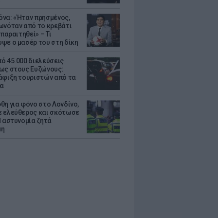
να: «Ήταν πρησμένος,
ωνόταν από το κρεβάτι
 παραιτηθεί» – Τι
ψε ο μασέρ του στη δίκη
ό 45.000 διελεύσεις
ως στους Ευζώνους:
άφιξη τουριστών από τα
α
θη για φόνο στο Λονδίνο,
 ελεύθερος και σκότωσε
Η αστυνομία ζητά
μη