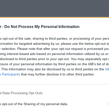
r -
Do Not Process My Personal Information
to opt-out of the sale, sharing to third parties, or processing of your per
formation for targeted advertising by us, please use the below opt-out s
r selection. Please note that after your opt-out request is processed y
eing interest-based ads based on personal information utilized by us or
disclosed to third parties prior to your opt-out. You may separately opt-
losure of your personal information by third parties on the IAB’s list of
. This information may also be disclosed by us to third parties on the
IA
Participants
that may further disclose it to other third parties.
LIFESTY
Ο Μπρο
-400 π.χ.
με θαλ
l Data Processing Opt Outs
ανελέη
ύναμη του,3ος αιώνας π.χ.
o opt-out of the Sharing of my personal data.