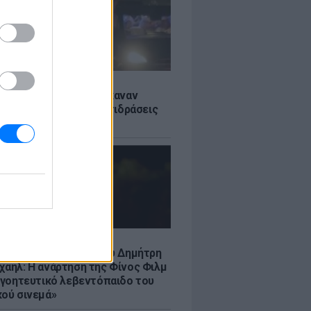
Σ
ς: Ιταλοί τουρίστες έκαναν
 βανάκι transfer - Αντιδράσεις
 ξέφρενο πάρτι
LE
νια από τον θάνατο του Δημήτρη
χαήλ: Η ανάρτηση της Φίνος Φιλμ
 «γοητευτικό λεβεντόπαιδο του
κού σινεμά»