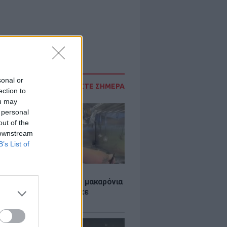
sonal or
ΔΙΑΒΑΣΤΕ ΣΗΜΕΡΑ
ection to
ou may
 personal
out of the
 downstream
B’s List of
LE
ύκλιν Μπέκαμ έβρασε μακαρόνια
ασσινό νερό και δέχτηκε
το τρολάρισμα online