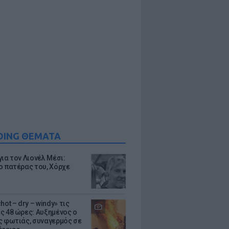
DING ΘΕΜΑΤΑ
ια τον Λιονέλ Μέσι:
ο πατέρας του, Χόρχε
hot – dry – windy» τις
ς 48 ώρες: Αυξημένος ο
ς φωτιάς, συναγερμός σε