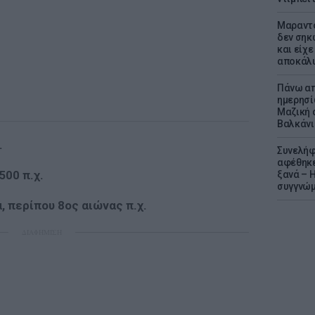
Μαραντό
δεν σηκ
και είχε
αποκάλυ
Πάνω απ
ημερησί
Μαζική 
Βαλκάνι
.
Συνελήφ
αφέθηκε
500 π.χ.
ξανά – 
συγγνώ
, περίπου 8ος αιώνας π.χ.
ΔΙΑΦΗΜΙΣΗ