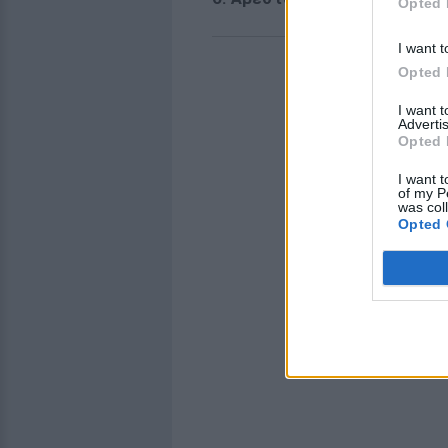
Opted 
I want t
Opted 
I want 
Advertis
Opted 
I want t
of my P
was col
Opted 