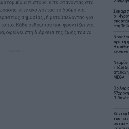
6 περιφ
εκατομμύρια πιστούς, είτε φτάνοντας στο
φρασης, είτε ανοίγοντας το δρόμο για
Σοκαρισ
ο 14χρον
εράστιας σημασίας , ή μεταβάλλοντας για
σκορπάε
 τοπίο. Κάθε άνθρωπος που φροντίζει για
στη Ταϊ
ια, οφείλει στη διάρκεια της ζωής του να
Νοσηλεύ
πρώτη φ
Η απίθα
ΔΙΑΦΗΜΙΣΗ
έγινε vir
Νεαρός 
«Πάω δι
απίθανη
MEGA
Θρίλερ 
57χρονη 
Πιθανότ
Χάντερ 
του πατ
οστά» – 
ντιμπέι