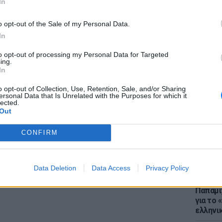
In
ΔΙΑΦΗΜΙΣΗ
o opt-out of the Sale of my Personal Data.
In
to opt-out of processing my Personal Data for Targeted
ΕΙΔΗΣΕΙ
ing.
Μύκονο
In
«κλαμπ»
για το
o opt-out of Collection, Use, Retention, Sale, and/or Sharing
ersonal Data that Is Unrelated with the Purposes for which it
lected.
Out
CONFIRM
Data Deletion
Data Access
Privacy Policy
LIFESTY
22 χρό
Παπαμι
για το
ελληνι