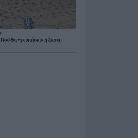
Σ
 Πού θα «χτυπήσει» η ζέστη