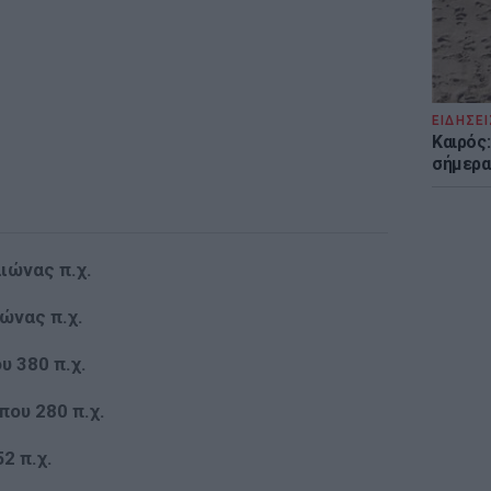
ΕΙΔΗΣΕΙ
Καιρός:
σήμερα
ιώνας π.χ.
ιώνας π.χ.
υ 380 π.χ.
που 280 π.χ.
2 π.χ.