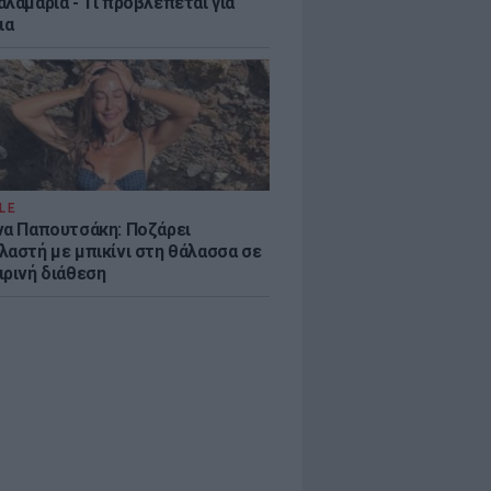
λαμαριά - Τι προβλέπεται για
ια
LE
να Παπουτσάκη: Ποζάρει
λαστή με μπικίνι στη θάλασσα σε
ιρινή διάθεση