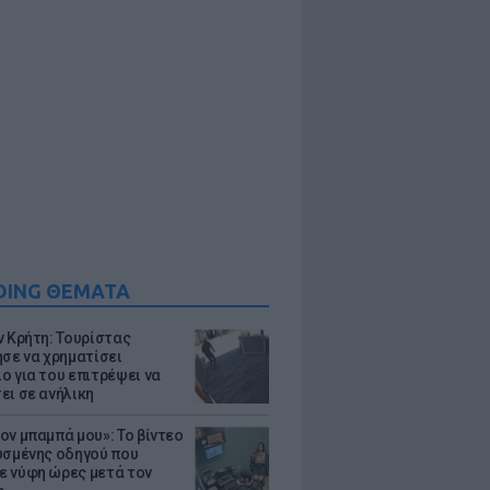
DING ΘΕΜΑΤΑ
ν Κρήτη: Τουρίστας
ησε να χρηματίσει
ο για του επιτρέψει να
ει σε ανήλικη
ον μπαμπά μου»: Το βίντεο
υσμένης οδηγού που
 νύφη ώρες μετά τον