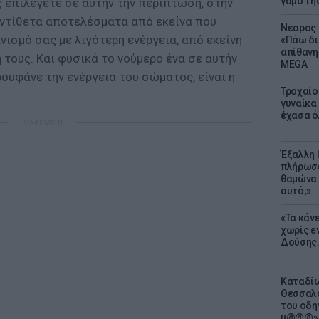
γάμο τη
 επιλέγετε σε αυτήν την περίπτωση, στην
ντίθετα αποτελέσματα από εκείνα που
Νεαρός 
νισμό σας με λιγότερη ενέργεια, από εκείνη
«Πάω δι
απίθανη
 τους. Και φυσικά το νούμερο ένα σε αυτήν
MEGA
ουφάνε την ενέργεια του σώματος, είναι η
Τροχαίο
γυναίκα 
έχασα ό
ΔΙΑΦΗΜΙΣΗ
Έξαλλη 
πλήρωσε
θαμώνα:
αυτό;»
«Τα κάν
χωρίς ε
Δούσης.
Καταδίω
Θεσσαλο
του οδη
μ@@@»,