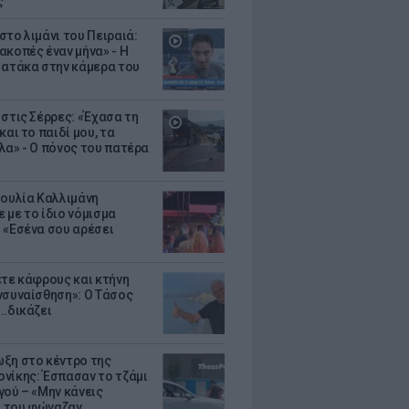
ς
στο λιμάνι του Πειραιά:
ακοπές έναν μήνα» - Η
 ατάκα στην κάμερα του
 στις Σέρρες: «Έχασα τη
και το παιδί μου, τα
λα» - Ο πόνος του πατέρα
Ιουλία Καλλιμάνη
 με το ίδιο νόμισμα
 «Εσένα σου αρέσει
ετε κάφρους και κτήνη
νσυναίσθηση»: Ο Τάσος
..δικάζει
ξη στο κέντρο της
νίκης: Έσπασαν το τζάμι
γού – «Μην κάνεις
 του φώναζαν