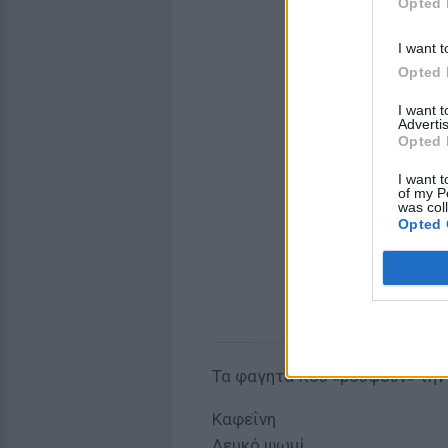
Opted 
I want t
Opted 
I want 
Advertis
Opted 
I want t
of my P
was col
Opted 
Τα φαγητά που «ρουφούν» την 
Καφεΐνη
Λευκό ψωμί