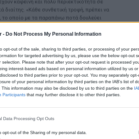
έχουν καφεΐνη και πολύ περιεκτικότητα σε
κά διαίτης. «Κάθε συνθετική τροφή, πρέπει να
, το οποίο με τα παραπάνω ποτά δουλεύει
ε, αφήνοντας σας κουρασμένους», λέει η
r -
Do Not Process My Personal Information
οφές που αυξάνουν πολύ τον γλυκαιμικό
to opt-out of the sale, sharing to third parties, or processing of your per
ν κακό κακώς καθώς και τον ρίχνουν απότομα
formation for targeted advertising by us, please use the below opt-out s
r selection. Please note that after your opt-out request is processed y
ώνουν δραματικά την ενέργεια του. Τρόφιμα
eing interest-based ads based on personal information utilized by us or
κακό, όπως τα διάφορα fast food. Αντί λοιπόν
disclosed to third parties prior to your opt-out. You may separately opt-
 παρεμφερή, προτιμήστε να φάτε ένα μήλο ή
losure of your personal information by third parties on the IAB’s list of
σας δώσουν περισσότερη ενέργεια από μια
. This information may also be disclosed by us to third parties on the
IA
Participants
that may further disclose it to other third parties.
LIFESTY
ΔΙΑΦΗΜΙΣΗ
Η Ελέν
χωρισμ
l Data Processing Opt Outs
«Διαστ
εκτοξε
o opt-out of the Sharing of my personal data.