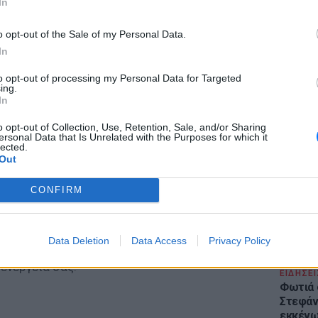
In
o opt-out of the Sale of my Personal Data.
In
to opt-out of processing my Personal Data for Targeted
ing.
LIFESTY
In
Το μαρο
τον Nol
o opt-out of Collection, Use, Retention, Sale, and/or Sharing
ersonal Data that Is Unrelated with the Purposes for which it
Thrones
lected.
της Βα
Out
CONFIRM
Data Deletion
Data Access
Privacy Policy
ενέργεια σας:
ΕΙΔΗΣΕΙ
Φωτιά 
Στεφάνι
εκκένω