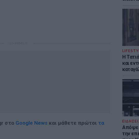
ΔΙΑΦΗΜΙΣΗ
LIFESTY
Η Τατι
και εν
καταγά
ΕΙΔΗΣΕΙ
gr στο
Google News
και μάθετε πρώτοι
τα
Απόψε 
την επ