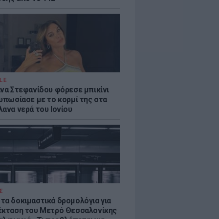
LE
άνα Στεφανίδου φόρεσε μπικίνι
τυπωσίασε με το κορμί της στα
λανα νερά του Ιονίου
Σ
τα δοκιμαστικά δρομολόγια για
έκταση του Μετρό Θεσσαλονίκης