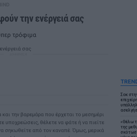
MIND
φούν την ενέργειά σας
ύπερ τρόφιμα
ΔΙΑΦΗΜΙΣΗ
TREN
Σοκ στη
επιχείρ
υπάλληλ
ασελγήσ
α και την βαρεμάρα που έρχεται το μεσημέρι
τε υποχρεώσεις, θέλετε να φάτε ή να πιείτε
«Θέλω τ
της μεθ
να σηκωθείτε από τον καναπέ. Όμως, μερικά
σκότωσε