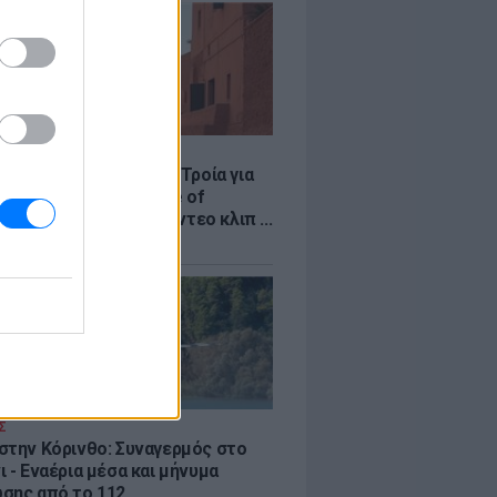
LE
κινό χωριό που έγινε Τροία για
an, Yunkai για το Game of
 και σκηνικό για το βίντεο κλιπ ...
νδή
Σ
στην Κόρινθο: Συναγερμός στο
 - Εναέρια μέσα και μήνυμα
σης από το 112