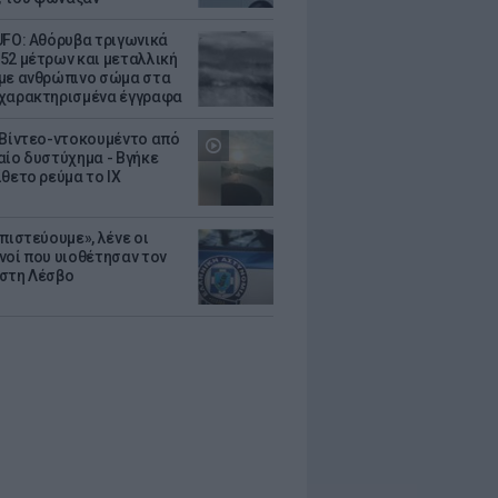
UFO: Αθόρυβα τριγωνικά
52 μέτρων και μεταλλική
με ανθρώπινο σώμα στα
χαρακτηρισμένα έγγραφα
 Βίντεο-ντοκουμέντο από
αίο δυστύχημα - Βγήκε
ίθετο ρεύμα το ΙΧ
πιστεύουμε», λένε οι
νοί που υιοθέτησαν τον
στη Λέσβο