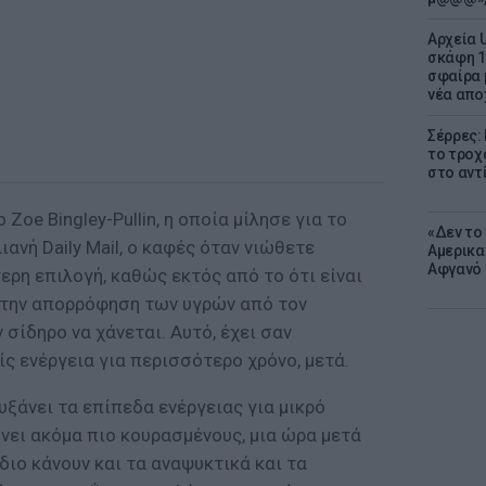
Αρχεία 
σκάφη 1
σφαίρα 
νέα απο
Σέρρες:
το τροχ
στο αντ
oe Bingley-Pullin, η οποία μίλησε για το
«Δεν το 
νή Daily Mail, ο καφές όταν νιώθετε
Αμερικα
Αφγανό 
τερη επιλογή, καθώς εκτός από το ότι είναι
 την απορρόφηση των υγρών από τον
 σίδηρο να χάνεται. Αυτό, έχει σαν
ς ενέργεια για περισσότερο χρόνο, μετά.
αυξάνει τα επίπεδα ενέργειας για μικρό
νει ακόμα πιο κουρασμένους, μια ώρα μετά
ίδιο κάνουν και τα αναψυκτικά και τα