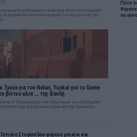
ΤΕΣ
Πότε σ
θυρεοε
παραγωγός ραδιοφώνου ανάρτησε story στο Instagram
να αγν
α να διαψεύσει όσα κυκλοφορούν για την ερωτική της
ωή
ε Τροία για τον Nolan, Yunkai για το Game
το βίντεο κλιπ ... της Βανδή
 Game of Thrones μέχρι την «Οδύσσεια» του Christopher
ν Χαντού έχει φιλοξενήσει πάνω από έξι δεκαετίες
 Τατιάνα Στεφανίδου φόρεσε μπικίνι και