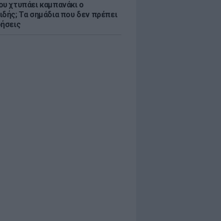
ου χτυπάει καμπανάκι ο
ιδής; Τα σημάδια που δεν πρέπει
οήσεις