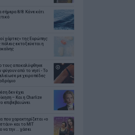
 σήμερα 8/8: Κάνε κάτι
ετικό
κοί χάρτες» της Ευρώπης:
ς πόλεις εκτοξεύεται η
οκαΐνης
ο τους αποκαλύφθηκε
ν φύγουν από το νησί - Το
τελείωσε με χειροπέδες
οδρόμιο
έση δεν έχει
κηση – Και η Charlize
το επιβεβαιώνει
κα που χαρακτηρίζεται «ο
στάιν» και το MIT
 να την ... χάσει