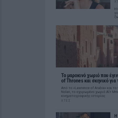
Χ
Η 
γι
ζ
Το μαροκινό χωριό που έγιν
of Thrones και σκηνικό για 
Από το «Lawrence of Arabia» και το
Nolan, το οχυρωμένο χωριό Αΐτ Μπε
κινηματογραφικής ιστορίας
ΧΤΕΣ
Η