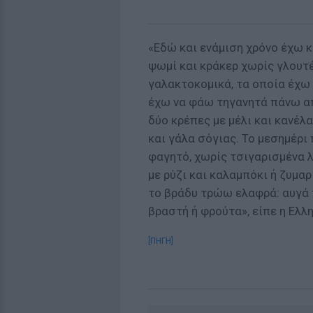
«Εδώ και ενάμιση χρόνο έχω κ
ψωμί και κράκερ χωρίς γλουτέ
γαλακτοκομικά, τα οποία έχω 
έχω να φάω τηγανητά πάνω α
δύο κρέπες με μέλι και κανέλ
και γάλα σόγιας. Το μεσημέρι
φαγητό, χωρίς τσιγαρισμένα λ
με ρύζι και καλαμπόκι ή ζυμα
το βράδυ τρώω ελαφρά: αυγά
βραστή ή φρούτα», είπε η Ελλη
[ΠΗΓΗ]