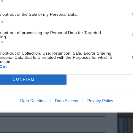
In
o opt-out of the Sale of my Personal Data.
In
ΕΥ ΖΗΝ
to opt-out of processing my Personal Data for Targeted
Ελληνικ
ing.
scramb
In
o opt-out of Collection, Use, Retention, Sale, and/or Sharing
ersonal Data that Is Unrelated with the Purposes for which it
lected.
Out
CONFIRM
ΚΕΡΔΙΣ
Καλοκα
Data Deletion
Data Access
Privacy Policy
τα μεγ