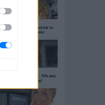
ό γιαούρτι: Μία κουταλιά και τα
led eggs θα απογειωθούν
ΤΕ
ιρινές εκπτώσεις έως - 70% από
αλύτερα eshops ένδυσης!