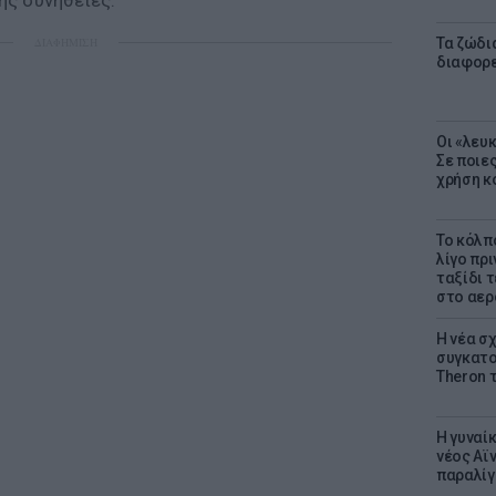
ης συνήθειες.
ΔΙΑΦΗΜΙΣΗ
Τα ζώδια
διαφορ
Οι «λευ
Σε ποιε
χρήση κ
Το κόλπ
λίγο πρι
ταξίδι 
στο αερ
Η νέα σχ
συγκατοί
Theron 
Η γυναί
νέος Αϊν
παραλίγο