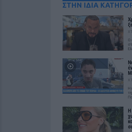
ΣΤΗΝ ΙΔΙΑ ΚΑΤΗΓΟ
Χ
ξ
Χ
Ο 
στ
Ελ
Ν
έ
M
Χ
Η 
τη
Πα
Η
χ
κ
σ