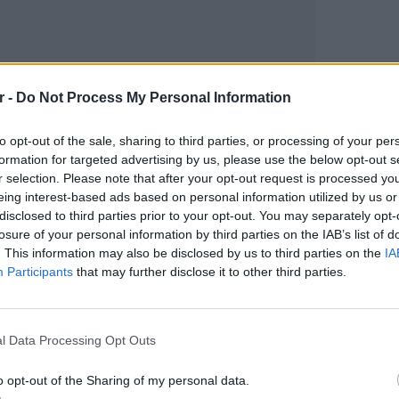
r -
Do Not Process My Personal Information
to opt-out of the sale, sharing to third parties, or processing of your per
formation for targeted advertising by us, please use the below opt-out s
r selection. Please note that after your opt-out request is processed y
gr στο
Google News
και μάθετε πρώτοι
τα
eing interest-based ads based on personal information utilized by us or
disclosed to third parties prior to your opt-out. You may separately opt-
losure of your personal information by third parties on the IAB’s list of
. This information may also be disclosed by us to third parties on the
IA
; Τα νέα της ημέρας και ότι σου κάνει κλικ!
Participants
that may further disclose it to other third parties.
r και στο Instagram
POP CU
5 one-h
ΔΙΑΦΗΜΙΣΗ
διάσημ
l Data Processing Opt Outs
o opt-out of the Sharing of my personal data.