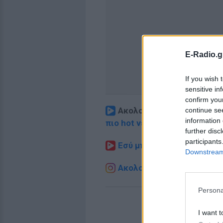
E-Radio.g
If you wish 
sensitive in
confirm you
Ακολουθήστε το E-Radio.
continue se
information 
πιο hot νέα
.
further disc
participants
Εσύ μπήκες στο E-Daily.gr
Downstream 
Ακολουθήστε το E-Radio.g
Persona
I want t