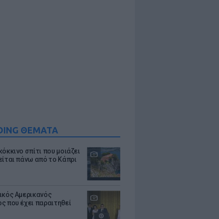
DING ΘΕΜΑΤΑ
κόκκινο σπίτι που μοιάζει
είται πάνω από το Κάπρι
ικός Αμερικανός
ς που έχει παραιτηθεί