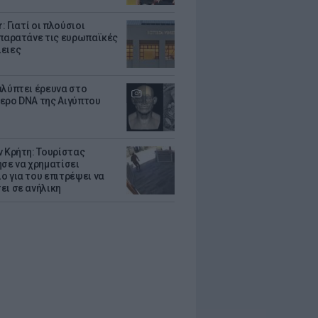
r: Γιατί οι πλούσιοι
 παρατάνε τις ευρωπαϊκές
ειες
αλύπτει έρευνα στο
ερο DNA της Αιγύπτου
ν Κρήτη: Τουρίστας
ησε να χρηματίσει
ο για του επιτρέψει να
ει σε ανήλικη