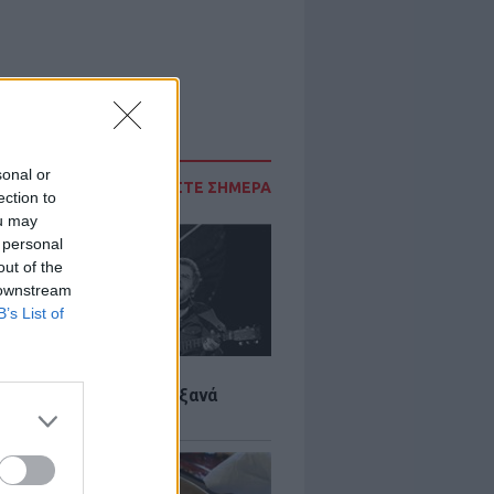
sonal or
ΔΙΑΒΑΣΤΕ ΣΗΜΕΡΑ
ection to
ou may
 personal
out of the
 downstream
B’s List of
LTURE
it wonders που έγιναν ξανά
οι από… ατύχημα