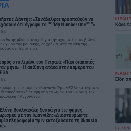
ΡΙΑ
ρήστος Δάντης: «Συνάδελφοι προσπαθούν να
ΚΕΡΔΙΣ
εχάσουν ότι έγραψα το """"My Number One""""»
Κάνε τα
ΤΕΣ
συνθέτης μίλησε ανοιχτά για την αχαριστία που βιώνει
ον χώρο της μουσικής, 22 χρόνια μετά τη νίκη της
λάδας στη Eurovision.
εαρός στο λιμάνι του Πειραιά: «Πάω διακοπές
ναν μήνα» ‑ Η απίθανη ατάκα στην κάμερα του
EGA
ΚΕΡΔΙΣ
Είδη σ
ΤΕΣ
κάμερα της εκπομπής «Κοινωνία Ώρα MEGA» κατέγραψε
 διασκεδαστική στιγμή από το λιμάνι του Πειραιά, την
ρασκευή 7 Αυγούστου.
 Ελένη Βουλγαράκη ξεσπά για τις φήμες
ωρισμού με τον Ιωαννίδη: «Διασταυρώστε
αμία πληροφορία πριν εκτοξεύσετε τη βλακεία
ας»
ΕΥ ΖΗΝ