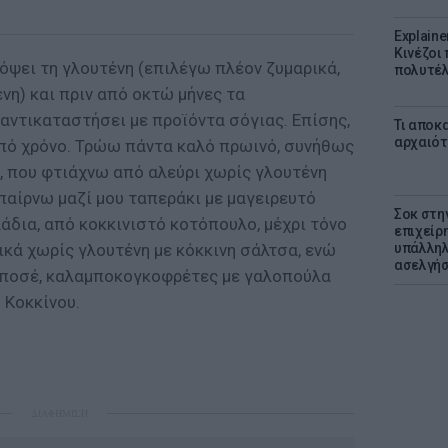
Explaine
Κινέζοι
όψει τη γλουτένη (επιλέγω πλέον ζυμαρικά,
πολυτέλ
νη) και πριν από οκτώ μήνες τα
αντικαταστήσει με προϊόντα σόγιας. Επίσης,
Τι αποκ
αρχαιότ
πό χρόνο. Τρώω πάντα καλό πρωινό, συνήθως
α, που φτιάχνω από αλεύρι χωρίς γλουτένη
 παίρνω μαζί μου ταπεράκι με μαγειρευτό
Σοκ στη
άδια, από κοκκινιστό κοτόπουλο, μέχρι τόνο
επιχείρ
ρικά χωρίς γλουτένη με κόκκινη σάλτσα, ενώ
υπάλληλ
ασελγήσ
 ποσέ, καλαμποκογκοφρέτες με γαλοπούλα
 Κοκκίνου.
ΔΙΑΦΗΜΙΣΗ