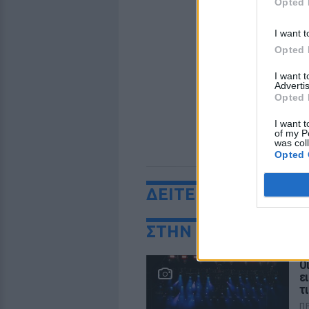
Opted 
I want t
Opted 
I want 
Advertis
Opted 
I want t
of my P
was col
Opted 
ΔΕΙΤΕ ΕΠΙΣΗΣ
ΣΤΗΝ ΙΔΙΑ ΚΑΤΗΓΟ
Ο
ε
τ
Π