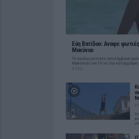
Εύη Βατίδου: Αναψε φωτιές
Μυκόνου
Το πρώην μοντέλο απολάμβανε χαλα
Mykonos Live TV να την καταγράφει
ΧΤΕΣ
Κ
σ
Ν
Χ
Ο 
εν
στ
Ο