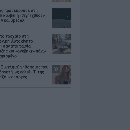
ς προσέκρουσε στη
Τι κρύβει η «σιγή ιχθύος»
A και SpaceX;
το τροχαίο στη
νίκη: Αυτοκίνητο
» σαν από ταινία
ξης και «ανέβηκε» πάνω
αρισμένο
: Συνελήφθη ηθοποιός που
oνητή ως κολιέ - Τι της
ίζουν οι αρχές