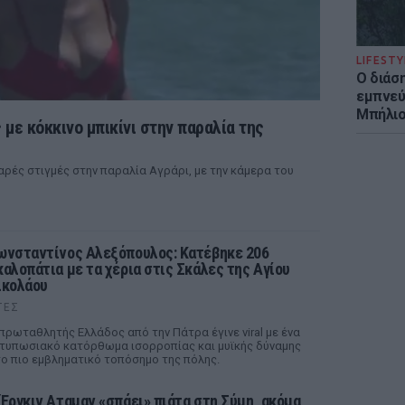
LIFESTY
Ο διάσ
εμπνεύ
Μπήλιο
 με κόκκινο μπικίνι στην παραλία της
ρές στιγμές στην παραλία Αγράρι, με την κάμερα του
ωνσταντίνος Αλεξόπουλος: Κατέβηκε 206
καλοπάτια με τα χέρια στις Σκάλες της Αγίου
ικολάου
ΤΕΣ
πρωταθλητής Ελλάδος από την Πάτρα έγινε viral με ένα
τυπωσιακό κατόρθωμα ισορροπίας και μυϊκής δύναμης
ο πιο εμβληματικό τοπόσημο της πόλης.
 Έργκιν Αταμαν «σπάει» πιάτα στη Σύμη, ακόμα