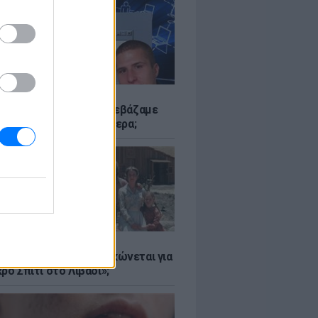
Α
αν το Napster που κατεβάζαμε
 - Πού βρίσκονται σήμερα;
Α
er: Γιατί η Αμερική τσακώνεται για
ρό Σπίτι στο Λιβάδι»;