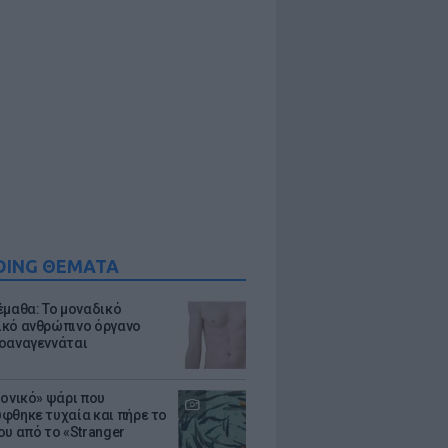
DING ΘΕΜΑΤΑ
έμαθα: Το μοναδικό
κό ανθρώπινο όργανο
οαναγεννάται
μονικό» ψάρι που
φθηκε τυχαία και πήρε το
ου από το «Stranger