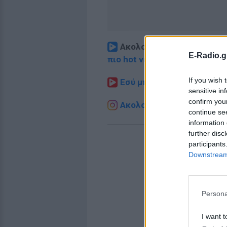
Ακολουθήστε το E-Radio.
E-Radio.g
πιο hot νέα
.
If you wish 
Εσύ μπήκες στο E-Daily.gr
sensitive in
confirm you
Ακολουθήστε το E-Radio.g
continue se
information 
further disc
participants
Downstream 
Persona
I want t