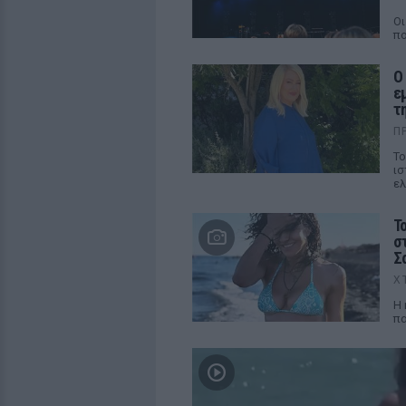
Οι
πο
Ο
ε
τ
Π
Το
ισ
ελ
Τ
σ
Σ
Χ
Η 
πα