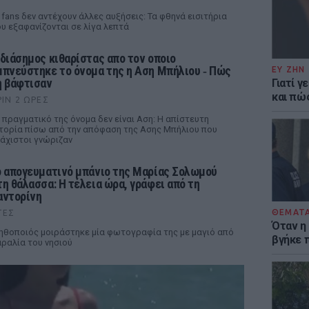
 fans δεν αντέχουν άλλες αυξήσεις: Τα φθηνά εισιτήρια
υ εξαφανίζονται σε λίγα λεπτά
 διάσημος κιθαρίστας απο τον οποιο
μπνεύστηκε το όνομα της η Αση Μπήλιου ‑ Πώς
ΕΥ ΖΗΝ
η βάφτισαν
Γιατί γ
και πώ
ΡΙΝ 2 ΏΡΕΣ
 πραγματικό της όνομα δεν είναι Αση: Η απίστευτη
τορία πίσω από την απόφαση της Ασης Μπήλιου που
άχιστοι γνώριζαν
ο απογευματινό μπάνιο της Μαρίας Σολωμού
τη θάλασσα: Η τέλεια ώρα, γράφει από τη
αντορίνη
ΘΕΜΑΤ
ΤΕΣ
Όταν η
ηθοποιός μοιράστηκε μία φωτογραφία της με μαγιό από
βγήκε 
ραλία του νησιού