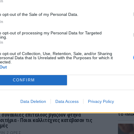
In
o opt-out of the Sale of my Personal Data.
In
to opt-out of processing my Personal Data for Targeted
ing.
ΘΕΜΑΤ
In
Έφτιαξ
μουσική
o opt-out of Collection, Use, Retention, Sale, and/or Sharing
ersonal Data that Is Unrelated with the Purposes for which it
lected.
Out
CONFIRM
ΡΙΑ
Data Deletion
Data Access
Privacy Policy
ΘΕΜΑΤ
Explain
το «Μικ
ι συναυλίες επιτέλους βγάζουν φτηνά
ισιτήρια ‑ Ποιοι καλλιτέχνες κατέβασαν τις
ιμές
ΡΙΝ 2 ΏΡΕΣ