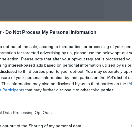
gr στο
Google News
και μάθετε πρώτοι
τα
r -
Do Not Process My Personal Information
to opt-out of the sale, sharing to third parties, or processing of your per
; Τα νέα της ημέρας και ότι σου κάνει κλικ!
formation for targeted advertising by us, please use the below opt-out s
r selection. Please note that after your opt-out request is processed y
r και στο Instagram
eing interest-based ads based on personal information utilized by us or
disclosed to third parties prior to your opt-out. You may separately opt-
ΔΙΑΦΗΜΙΣΗ
losure of your personal information by third parties on the IAB’s list of
. This information may also be disclosed by us to third parties on the
IA
Participants
that may further disclose it to other third parties.
LIFESTY
Οι συν
l Data Processing Opt Outs
εισιτήρ
τις τιμ
o opt-out of the Sharing of my personal data.