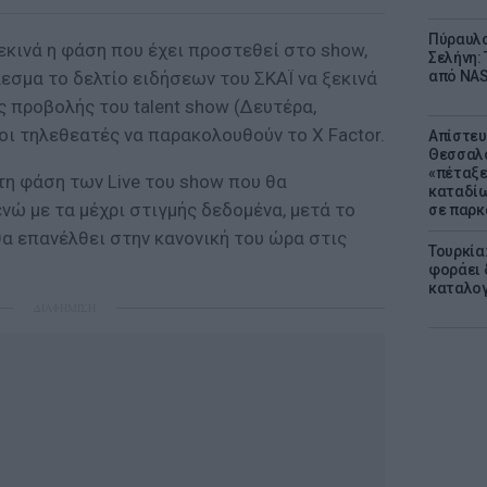
Πύραυλο
εκινά η φάση που έχει προστεθεί στο show,
Σελήνη: 
λεσμα το δελτίο ειδήσεων του ΣΚΑΪ να ξεκινά
από NAS
ες προβολής του talent show (Δευτέρα,
οι τηλεθεατές να παρακολουθούν το X Factor.
Απίστευ
Θεσσαλο
«πέταξε
 τη φάση των Live του show που θα
καταδίω
νώ με τα μέχρι στιγμής δεδομένα, μετά το
σε παρκ
 θα επανέλθει στην κανονική του ώρα στις
Τουρκία
φοράει δ
καταλογ
ΔΙΑΦΗΜΙΣΗ