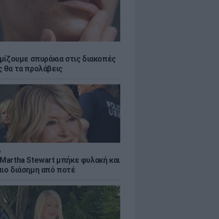
εμίζουμε σπυράκια στις διακοπές
ς θα τα προλάβεις
Α
 Martha Stewart μπήκε φυλακή και
πιο διάσημη από ποτέ