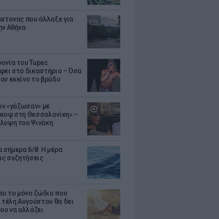
έκτονας που άλλαξε για
ην Αθήνα
ονία του Tupac
φει στο δικαστήριο – Όσα
αν εκείνο το βράδυ
Τον «γάζωσαν» με
κοφ στη Θεσσαλονίκη» –
λυψη του Ψινάκη
 σήμερα 6/8: Η μέρα
τις συζητήσεις
ναι το μόνο ζώδιο που
α τέλη Αυγούστου θα δει
του να αλλάζει