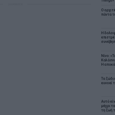
Things»
ΔΙΑΦΗΜΙΣΗ
Ο αρχιτ
πάντα τ
Η δολοφ
επιστρέ
συνέβησ
Νίνο: «
Καλάσνι
Η αποκά
Τα ζώδια
ευνοεί 
Αυτό εί
μέχρι τ
τη ζωή 