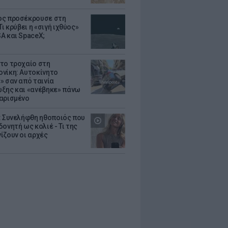
ς προσέκρουσε στη
Τι κρύβει η «σιγή ιχθύος»
A και SpaceX;
το τροχαίο στη
νίκη: Αυτοκίνητο
» σαν από ταινία
ξης και «ανέβηκε» πάνω
αρισμένο
: Συνελήφθη ηθοποιός που
oνητή ως κολιέ - Τι της
ίζουν οι αρχές