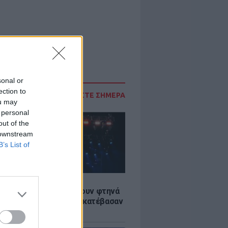
sonal or
ection to
ΔΙΑΒΑΣΤΕ ΣΗΜΕΡΑ
ou may
 personal
out of the
 downstream
B’s List of
LE
αυλίες επιτέλους βγάζουν φτηνά
ια - Ποιοι καλλιτέχνες κατέβασαν
ές