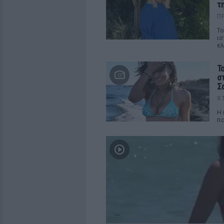
τ
Π
Το
ισ
ελ
Τ
σ
Σ
Χ
Η 
πα