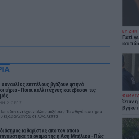
ΕΥ ΖΗΝ
Γιατί γ
και πώ
ΡΙΑ
ι συναυλίες επιτέλους βγάζουν φτηνά
ισιτήρια ‑ Ποιοι καλλιτέχνες κατέβασαν τις
ιμές
ΘΕΜΑΤ
Όταν η
ΡΙΝ 2 ΏΡΕΣ
βγήκε 
 fans δεν αντέχουν άλλες αυξήσεις: Τα φθηνά εισιτήρια
υ εξαφανίζονται σε λίγα λεπτά
 διάσημος κιθαρίστας απο τον οποιο
μπνεύστηκε το όνομα της η Αση Μπήλιου ‑ Πώς