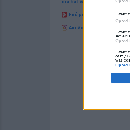
Opted 
πιο hot νέα
.
I want t
Εσύ μπήκες στο E-Daily.gr
Opted 
Ακολουθήστε το E-Radio.g
I want 
Advertis
Opted 
I want t
of my P
was col
Opted 