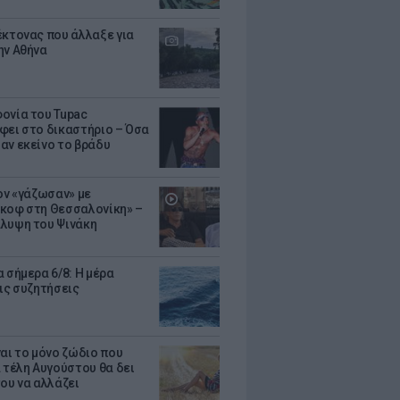
έκτονας που άλλαξε για
ην Αθήνα
ονία του Tupac
φει στο δικαστήριο – Όσα
αν εκείνο το βράδυ
Τον «γάζωσαν» με
κοφ στη Θεσσαλονίκη» –
λυψη του Ψινάκη
 σήμερα 6/8: Η μέρα
τις συζητήσεις
ναι το μόνο ζώδιο που
α τέλη Αυγούστου θα δει
του να αλλάζει