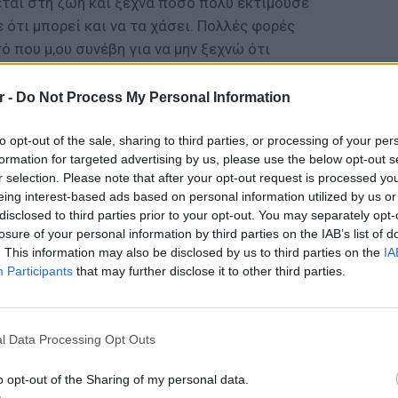
αι στη ζωή και ξεχνά πόσο πολύ εκτιμούσε
 ότι μπορεί και να τα χάσει. Πολλές φορές
 που μ,ου συνέβη για να μην ξεχνώ ότι
ι να νιώθω ευγνωμοσύνη για όσα μου έχει
ε η παρουσιάστρια του Star στον Γιάννη
r -
Do Not Process My Personal Information
to opt-out of the sale, sharing to third parties, or processing of your per
ΔΙΑΦΗΜΙΣΗ
formation for targeted advertising by us, please use the below opt-out s
r selection. Please note that after your opt-out request is processed y
eing interest-based ads based on personal information utilized by us or
disclosed to third parties prior to your opt-out. You may separately opt-
losure of your personal information by third parties on the IAB’s list of
. This information may also be disclosed by us to third parties on the
IA
Participants
that may further disclose it to other third parties.
LIFESTY
Οι συν
l Data Processing Opt Outs
εισιτήρ
τις τιμ
gr στο
Google News
και μάθετε πρώτοι
τα
o opt-out of the Sharing of my personal data.