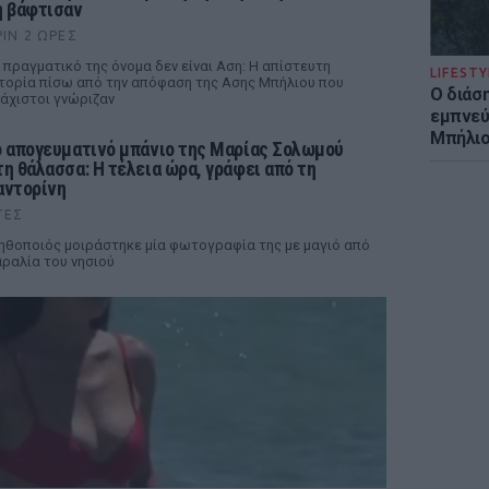
η βάφτισαν
ΡΙΝ 2 ΏΡΕΣ
 πραγματικό της όνομα δεν είναι Αση: Η απίστευτη
LIFESTY
τορία πίσω από την απόφαση της Ασης Μπήλιου που
Ο διάσ
άχιστοι γνώριζαν
εμπνεύ
Μπήλιο
ο απογευματινό μπάνιο της Μαρίας Σολωμού
τη θάλασσα: Η τέλεια ώρα, γράφει από τη
αντορίνη
ΤΕΣ
ηθοποιός μοιράστηκε μία φωτογραφία της με μαγιό από
ραλία του νησιού