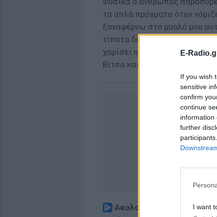
Φυσικά ο άνθρωπος παρασύρετ
τα απλά πράγματα όταν νόμιζε
ξαναφέρνω στο μυαλό μου αυτό
τίποτα δεν είναι δεδομένο κα
χαρίσει η ζωή», εξομολογήθηκ
E-Radio.g
Βίτσα και το ΕΓΩ Weekly.
If you wish 
sensitive in
confirm you
continue se
information 
further disc
participants
Downstream 
Persona
Ακολουθήστε το E-Radio.
I want t