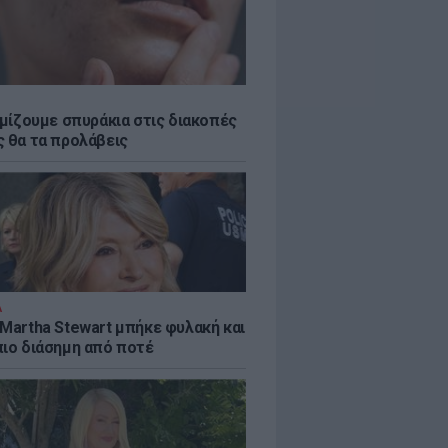
εμίζουμε σπυράκια στις διακοπές
ς θα τα προλάβεις
Α
 Martha Stewart μπήκε φυλακή και
πιο διάσημη από ποτέ