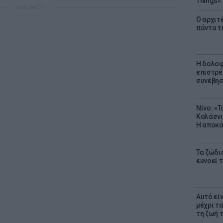
Things»
ΔΙΑΦΗΜΙΣΗ
Ο αρχιτ
πάντα τ
Η δολοφ
επιστρέ
συνέβησ
Νίνο: «
Καλάσνι
Η αποκά
Τα ζώδια
ευνοεί 
Αυτό εί
μέχρι τ
τη ζωή 