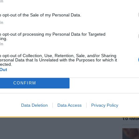
In
o opt-out of the Sale of my Personal Data.
; Τα νέα της ημέρας και ότι σου κάνει κλικ!
In
r και στο Instagram
to opt-out of processing my Personal Data for Targeted
ing.
ΔΙΑΦΗΜΙΣΗ
ΘΕΜΑΤ
In
Έφτιαξ
μουσική
o opt-out of Collection, Use, Retention, Sale, and/or Sharing
ersonal Data that Is Unrelated with the Purposes for which it
lected.
Out
CONFIRM
Data Deletion
Data Access
Privacy Policy
ΘΕΜΑΤ
Explain
το «Μικ