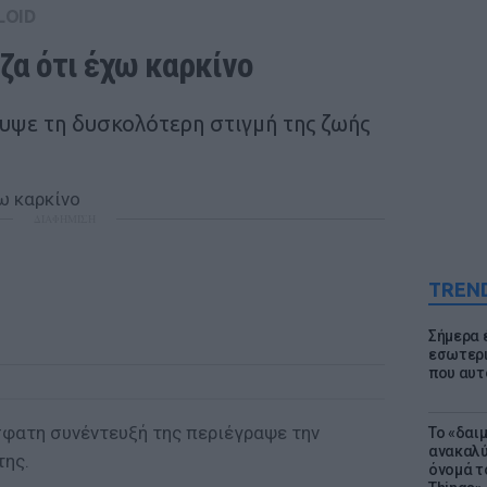
LOID
α ότι έχω καρκίνο
υψε τη δυσκολότερη στιγμή της ζωής
ΔΙΑΦΗΜΙΣΗ
TREN
Σήμερα 
εσωτερι
που αυτ
φατη συνέντευξή της περιέγραψε την
Το «δαι
ανακαλύ
της.
όνομά τ