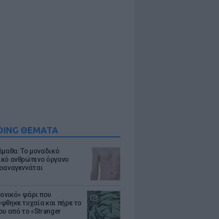
DING ΘΕΜΑΤΑ
έμαθα: Το μοναδικό
κό ανθρώπινο όργανο
οαναγεννάται
μονικό» ψάρι που
φθηκε τυχαία και πήρε το
ου από το «Stranger