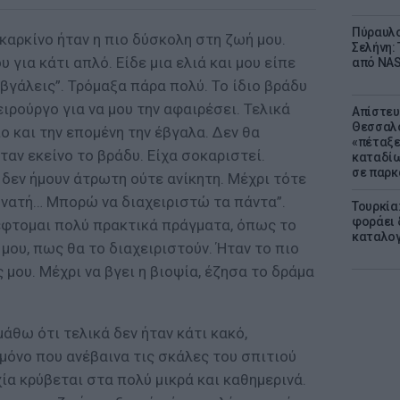
Πύραυλο
 καρκίνο ήταν η πιο δύσκολη στη ζωή μου.
Σελήνη: 
 για κάτι απλό. Είδε μια ελιά και μου είπε
από NAS
 βγάλεις”. Τρόμαξα πάρα πολύ. Το ίδιο βράδυ
ρούργο για να μου την αφαιρέσει. Τελικά
Απίστευ
Θεσσαλο
 και την επομένη την έβγαλα. Δεν θα
«πέταξε
αν εκείνο το βράδυ. Είχα σοκαριστεί.
καταδίω
σε παρκ
δεν ήμουν άτρωτη ούτε ανίκητη. Μέχρι τότε
υνατή… Μπορώ να διαχειριστώ τα πάντα”.
Τουρκία
φοράει δ
κέφτομαι πολύ πρακτικά πράγματα, όπως το
καταλογ
 μου, πως θα το διαχειριστούν. Ήταν το πιο
μου. Μέχρι να βγει η βιοψία, έζησα το δράμα
μάθω ότι τελικά δεν ήταν κάτι κακό,
μόνο που ανέβαινα τις σκάλες του σπιτιού
ία κρύβεται στα πολύ μικρά και καθημερινά.