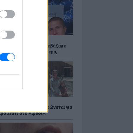
Α
αν το Napster που κατεβάζαμε
 - Πού βρίσκονται σήμερα;
Α
er: Γιατί η Αμερική τσακώνεται για
ρό Σπίτι στο Λιβάδι»;