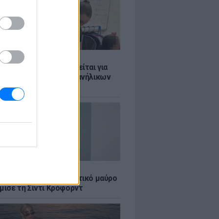
Σ
ασκάλα χορού κατηγορείται για
λική κακοποίηση δύο ανήλικων
ν της
LE
κέρμπερ: Με αποκαλυπτικό μαύρο
μισε τη Σίντι Κρόφορντ