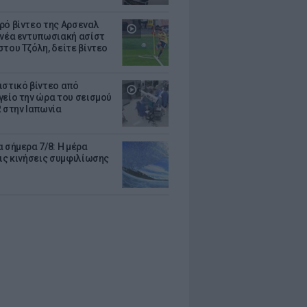
ρό βίντεο της Αρσεναλ
 νέα εντυπωσιακή ασίστ
στου Τζόλη, δείτε βίντεο
ιστικό βίντεο από
γείο την ώρα του σεισμού
R στην Ιαπωνία
 σήμερα 7/8: Η μέρα
τις κινήσεις συμφιλίωσης