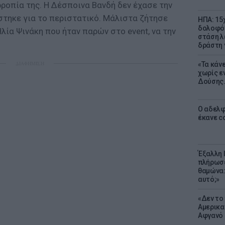
ροπία της. Η Δέσποινα Βανδή δεν έχασε την
στηκε για το περιστατικό. Μάλιστα ζήτησε
ΗΠΑ: 15
δολοφόν
ία Ψινάκη που ήταν παρών στο event, να την
στάση λ
δράστη γ
ΔΙΑΦΗΜΙΣΗ
«Τα κάν
χωρίς ε
Δούσης.
Ο αδελφ
έκανε c
Έξαλλη 
πλήρωσε
θαμώνα:
αυτό;»
«Δεν το 
Αμερικα
Αφγανό 