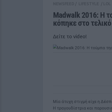
NEWSFEED
/
LIFESTYLE
/
LOL
Madwalk 2016: H τ
κόπηκε στο τελικό
Δείτε τo video!
Μία άτυχη στιγμή είχε η Δέσπ
Η τραγουδίστρια και παρουσι