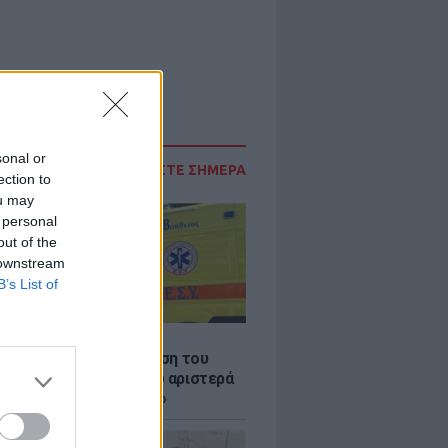
sonal or
ΔΙΑΒΑΣΤΕ ΣΗΜΕΡΑ
ection to
ou may
 personal
out of the
 downstream
B’s List of
Σ
: Συγκλονίζει η κατάθεση του
 – «Κοίταξα να στρίψω αριστερά
 γλιτώσω, δεν πρόλαβα»