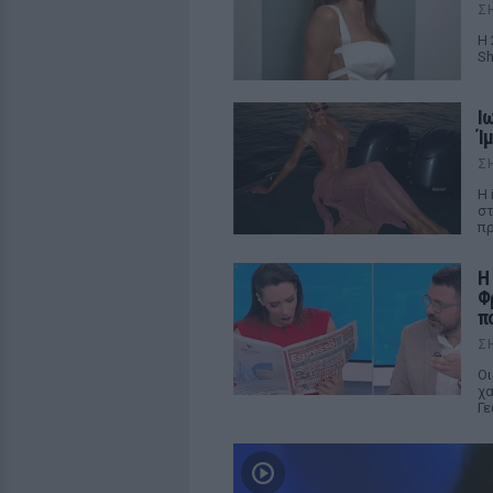
Σ
Η 
Sh
Ι
Ί
Σ
Η 
στ
π
Η
Φ
π
Σ
Οι
χα
Γε