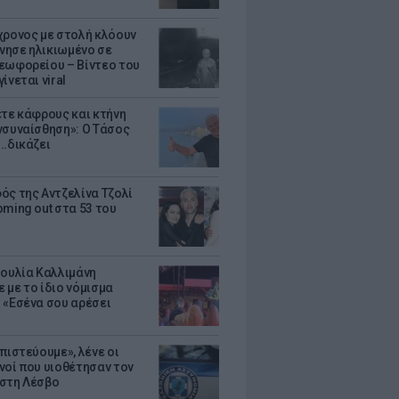
χρονος με στολή κλόουν
ησε ηλικιωμένο σε
εωφορείου – Βίντεο του
ίνεται viral
ετε κάφρους και κτήνη
νσυναίσθηση»: Ο Τάσος
..δικάζει
ός της Αντζελίνα Τζολί
oming out στα 53 του
Ιουλία Καλλιμάνη
 με το ίδιο νόμισμα
 «Εσένα σου αρέσει
πιστεύουμε», λένε οι
νοί που υιοθέτησαν τον
στη Λέσβο