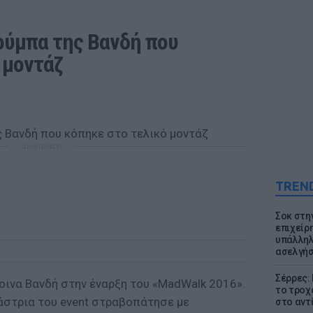
ούμπα της Βανδή που 
 μοντάζ
ΔΙΑΦΗΜΙΣΗ
TREN
Σοκ στη
επιχείρ
υπάλληλ
ασελγήσ
Σέρρες:
οινα Βανδή στην έναρξη του «MadWalk 2016».
το τροχ
άστρια του event στραβοπάτησε με
στο αντ