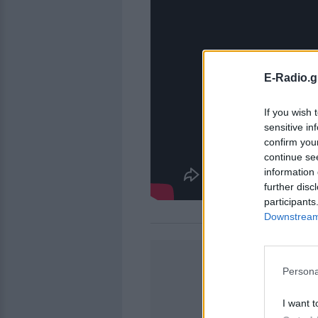
E-Radio.g
If you wish 
sensitive in
confirm you
continue se
information 
further disc
participants
Downstream 
Persona
I want t