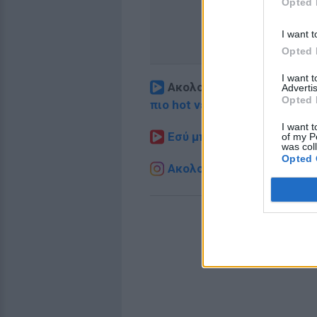
Opted 
I want t
Opted 
I want 
Ακολουθήστε το E-Radio.
Advertis
Opted 
πιο hot νέα
.
I want t
Εσύ μπήκες στο E-Daily.gr
of my P
was col
Opted 
Ακολουθήστε το E-Radio.g