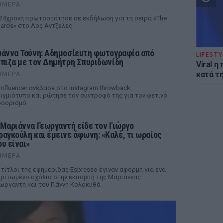
ΉΜΕΡΑ
24χρονη πρωτοστάτησε σε εκδήλωση για τη σειρά «The
ards» στο Λος Αντζελες
ωάννα Τούνη: Αδημοσίευτη φωτογραφία από
LIFESTY
μπιζα με τον Δημήτρη Σπυριδωνίδη
Viral 
κατά τ
ΉΜΕΡΑ
influencer ανέβασε στο Instagram throwback
ιγμιότυπο και ρώτησε τον σύντροφό της για τον φετινό
ροορισμό
 Μαριάννα Γεωργαντή είδε τον Γιώργο
ραγκούλη και έμεινε άφωνη: «Καλέ, τι ωραίος
ου είναι»
ΉΜΕΡΑ
 τίτλοι της εφημερίδας Espresso έγιναν αφορμή για ένα
ριτωμένο σχόλιο στην εκπομπή της Μαριάννας
ωργαντή και του Γιάννη Κολοκυθά