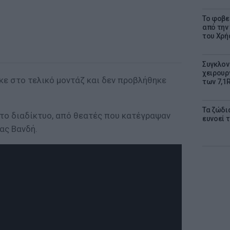
Το φοβε
από την
του Χρή
Συγκλον
χειρουρ
κε στο τελικό μοντάζ και δεν προβλήθηκε
των 7,1
Τα ζώδια
το διαδίκτυο, από θεατές που κατέγραψαν
ευνοεί 
ας Βανδή.