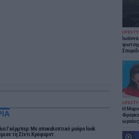
LIFESTY
Ιωάννα
φωτογρ
Σπυριδ
LIFESTY
Η Μαρι
ΡΙΑ
Φραγκού
ωραίος
άια Γκέρμπερ: Με αποκαλυπτικό μαύρο look
ύμισε τη Σίντι Κρόφορντ