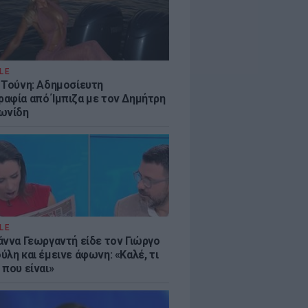
LE
 Τούνη: Αδημοσίευτη
αφία από Ίμπιζα με τον Δημήτρη
ωνίδη
LE
άννα Γεωργαντή είδε τον Γιώργο
λη και έμεινε άφωνη: «Καλέ, τι
 που είναι»