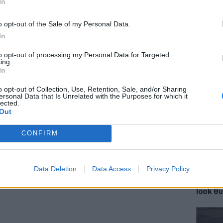
In
o opt-out of the Sale of my Personal Data.
In
to opt-out of processing my Personal Data for Targeted
ΕΙΔΗΣΕΙ
gr στο
Google News
και μάθετε πρώτοι
τα
ing.
ΗΠΑ: Δ
In
σeξουα
μαθητώ
o opt-out of Collection, Use, Retention, Sale, and/or Sharing
; Τα νέα της ημέρας και ότι σου κάνει κλικ!
ersonal Data that Is Unrelated with the Purposes for which it
lected.
Out
r και στο Instagram
CONFIRM
ΔΙΑΦΗΜΙΣΗ
Data Deletion
Data Access
Privacy Policy
LIFESTY
Κάια Γ
look θύ