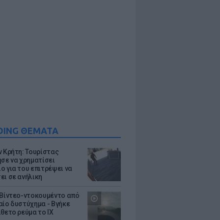
DING ΘΕΜΑΤΑ
ν Κρήτη: Τουρίστας
ησε να χρηματίσει
ο για του επιτρέψει να
ει σε ανήλικη
 Βίντεο-ντοκουμέντο από
αίο δυστύχημα - Βγήκε
ίθετο ρεύμα το ΙΧ