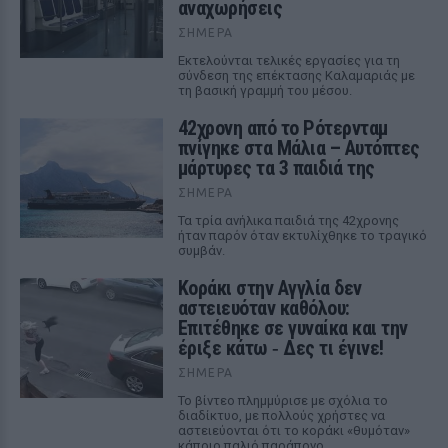
αναχωρήσεις
ΣΉΜΕΡΑ
Εκτελούνται τελικές εργασίες για τη
σύνδεση της επέκτασης Καλαμαριάς με
τη βασική γραμμή του μέσου.
42χρονη από το Ρότερνταμ
πνίγηκε στα Μάλια – Αυτόπτες
μάρτυρες τα 3 παιδιά της
ΣΉΜΕΡΑ
Τα τρία ανήλικα παιδιά της 42χρονης
ήταν παρόν όταν εκτυλίχθηκε το τραγικό
συμβάν.
Kοράκι στην Αγγλία δεν
αστειευόταν καθόλου:
Επιτέθηκε σε γυναίκα και την
έριξε κάτω ‑ Δες τι έγινε!
ΣΉΜΕΡΑ
Το βίντεο πλημμύρισε με σχόλια το
διαδίκτυο, με πολλούς χρήστες να
αστειεύονται ότι το κοράκι «θυμόταν»
κάποιο παλιό παράπονο