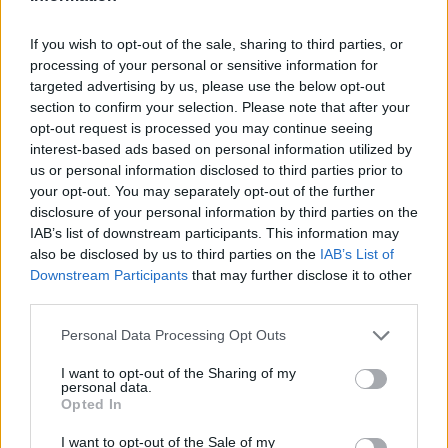
μέσα στη χρονιά
ΣΉΜΕΡΑ
If you wish to opt-out of the sale, sharing to third parties, or
processing of your personal or sensitive information for
Ο ναός έχει πέσει θύμα βανδάλων 4
φορές τα τελευταία δύο χρόνια, με τις
targeted advertising by us, please use the below opt-out
τρεις να συμβαίνουν μόνο φέτος
section to confirm your selection. Please note that after your
opt-out request is processed you may continue seeing
35 χρόνια Ίντερνετ: Η πρώτη
interest-based ads based on personal information utilized by
ιστοσελίδα στην ιστορία
us or personal information disclosed to third parties prior to
υπάρχει ακόμα
your opt-out. You may separately opt-out of the further
ΣΉΜΕΡΑ
disclosure of your personal information by third parties on the
Στις 6 Αυγούστου 1991 ο Τιμ Μπέρνερς Λι
IAB’s list of downstream participants. This information may
δημοσίευσε το info.cern.ch από το
also be disclosed by us to third parties on the
IAB’s List of
ερευνητικό κέντρο CERN στη Γενεύη - μια
απλή σελίδα κειμένου που άλλαξε τον
Downstream Participants
that may further disclose it to other
κόσμο.
third parties.
Συγκλονιστικό βίντεο από τη
Personal Data Processing Opt Outs
φωτιά στο Πόρτο Γερμενό: Η
νύχτα κόλασης που έζησαν όσοι
I want to opt-out of the Sharing of my
επιχειρούσαν
personal data.
Opted In
ΣΉΜΕΡΑ
Το οπτικό υλικό αποτυπώνει τις
I want to opt-out of the Sale of my