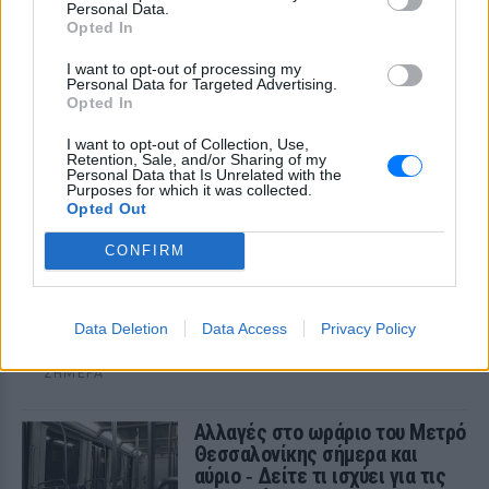
δραματικές στιγμές του αποκλεισμού και
Personal Data.
της επιχείρησης εκκένωσης της
Opted In
περιοχής, καθώς οι φλόγες πλησίαζαν
επικίνδυνα
I want to opt-out of processing my
Personal Data for Targeted Advertising.
Opted In
I want to opt-out of Collection, Use,
Retention, Sale, and/or Sharing of my
Personal Data that Is Unrelated with the
Purposes for which it was collected.
Opted Out
CONFIRM
Voucher ΕΣΠΑ 2026: Αυτές είναι οι κρίσιμες
ημερομηνίες που δεν πρέπει να χάσετε
Οι ενδιαφερόμενοι γονείς θα έχουν στη διάθεσή τους μόλις
Data Deletion
Data Access
Privacy Policy
τρεις ημέρες, από τις 11 έως τις 13 Αυγούστου, για να
υποβάλουν τις ενστάσεις τους ηλεκτρονικά.
ΣΉΜΕΡΑ
Αλλαγές στο ωράριο του Μετρό
Θεσσαλονίκης σήμερα και
αύριο ‑ Δείτε τι ισχύει για τις