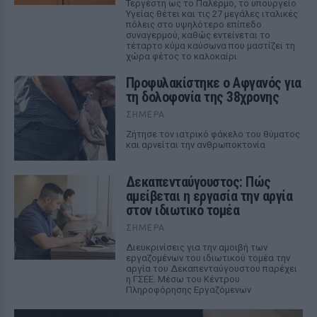
Τεργέστη ως το Παλέρμο, το υπουργείο
Υγείας θέτει και τις 27 μεγάλες ιταλικές
πόλεις στο υψηλότερο επίπεδο
συναγερμού, καθώς εντείνεται το
τέταρτο κύμα καύσωνα που μαστίζει τη
χώρα φέτος το καλοκαίρι
Προφυλακίστηκε ο Αφγανός για
τη δολοφονία της 38χρονης
ΣΉΜΕΡΑ
Ζήτησε τον ιατρικό φάκελο του θύματος
και αρνείται την ανθρωποκτονία
Δεκαπενταύγουστος: Πώς
αμείβεται η εργασία την αργία
στον ιδιωτικό τομέα
ΣΉΜΕΡΑ
Διευκρινίσεις για την αμοιβή των
εργαζομένων του ιδιωτικού τομέα την
αργία του Δεκαπενταύγουστου παρέχει
η ΓΣΕΕ. Μέσω του Κέντρου
Πληροφόρησης Εργαζόμενων