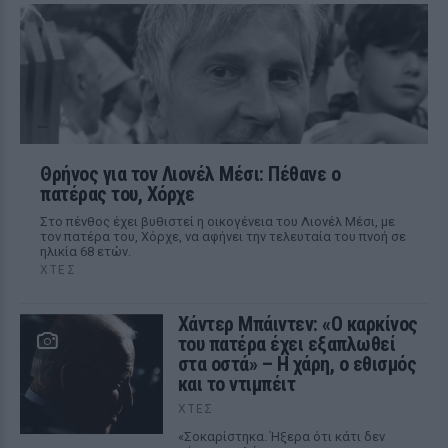
Θρήνος για τον Λιονέλ Μέσι: Πέθανε ο
πατέρας του, Χόρχε
Στο πένθος έχει βυθιστεί η οικογένεια του Λιονέλ Μέσι, με
τον πατέρα του, Χόρχε, να αφήνει την τελευταία του πνοή σε
ηλικία 68 ετών.
ΧΤΕΣ
Χάντερ Μπάιντεν: «Ο καρκίνος
του πατέρα έχει εξαπλωθεί
στα οστά» – Η χάρη, ο εθισμός
και το ντιμπέιτ
ΧΤΕΣ
«Σοκαρίστηκα. Ήξερα ότι κάτι δεν