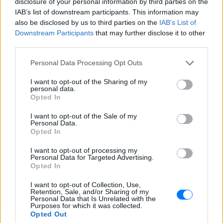
disclosure of your personal information by third parties on the
«busification».
IAB’s list of downstream participants. This information may
Ουκρανία: Βίντεο σοκ με
also be disclosed by us to third parties on the
IAB’s List of
19χρονο να οδηγείται με τη βία
Downstream Participants
that may further disclose it to other
για επιστράτευση ‑ Τι είναι το
third parties.
«busification»
Personal Data Processing Opt Outs
ΧΤΕΣ
Βίντεο που φέρεται να δείχνει βίαιη
I want to opt-out of the Sharing of my
μεταφορά άνδρα για στρατιωτική
personal data.
επιστράτευση στην Ουκρανία
Opted In
επαναφέρει τη συζήτηση για το λεγόμενο
«busification».
I want to opt-out of the Sale of my
Personal Data.
Πάρο: 4χρονος έχασε τη ζωή
Opted In
του σε πισίνα beach bar –
Βούτηξε ο μπάρμαν για να τον
I want to opt-out of processing my
ανασύρει
Personal Data for Targeted Advertising.
Opted In
ΧΤΕΣ
Ο ιδιοκτήτης του beach bar και οι γονείς
I want to opt-out of Collection, Use,
του μικρού προσήχθησαν από τις αρχές -
Retention, Sale, and/or Sharing of my
σύμφωνα με πληροφορίες, κανείς δεν
Personal Data that Is Unrelated with the
βρισκόταν κοντά στο παιδί εκείνη την
Purposes for which it was collected.
ώρα
Opted Out