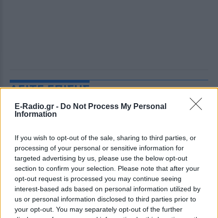
ΔΕΙΤΕ ΕΠΙΣΗΣ
E-Radio.gr -
Do Not Process My Personal
ΣΤΗΝ ΙΔΙΑ ΚΑΤΗΓΟΡΙΑ
Information
Ουκρανία: Βίντεο σοκ με
If you wish to opt-out of the sale, sharing to third parties, or
19χρονο να οδηγείται με τη βία
processing of your personal or sensitive information for
για επιστράτευση ‑ Τι είναι το
targeted advertising by us, please use the below opt-out
«busification»
section to confirm your selection. Please note that after your
opt-out request is processed you may continue seeing
ΧΤΕΣ
interest-based ads based on personal information utilized by
Βίντεο που φέρεται να δείχνει βίαιη
us or personal information disclosed to third parties prior to
μεταφορά άνδρα για στρατιωτική
επιστράτευση στην Ουκρανία
your opt-out. You may separately opt-out of the further
επαναφέρει τη συζήτηση για το λεγόμενο