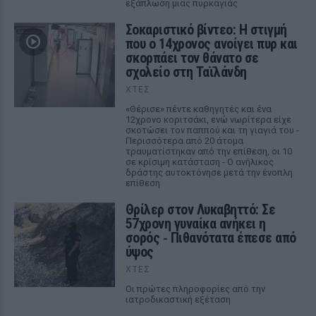
εξάπλωση μιας πυρκαγιάς
Σοκαριστικό βίντεο: Η στιγμή
που ο 14χρονος ανοίγει πυρ και
σκορπάει τον θάνατο σε
σχολείο στη Ταϊλάνδη
ΧΤΕΣ
«Θέρισε» πέντε καθηγητές και ένα
12χρονο κοριτσάκι, ενώ νωρίτερα είχε
σκοτώσει τον παππού και τη γιαγιά του -
Περισσότερα από 20 άτομα
τραυματίστηκαν από την επίθεση, οι 10
σε κρίσιμη κατάσταση - Ο ανήλικος
δράστης αυτοκτόνησε μετά την ένοπλη
επίθεση
Θρίλερ στον Λυκαβηττό: Σε
57χρονη γυναίκα ανήκει η
σορός ‑ Πιθανότατα έπεσε από
ύψος
ΧΤΕΣ
Οι πρώτες πληροφορίες από την
ιατροδικαστική εξέταση