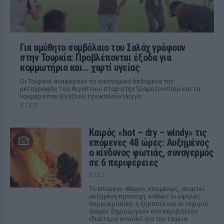
Για αμύθητο συμβόλαιο του Σαλάχ γράφουν
στην Τουρκία: Προβλέπονται έξοδα για
κομμωτήρια και... χαρτί υγείας
Οι Τούρκοί αναφέρουν τα οικονομικά δεδομένα της
μεταγραφής του Αιγύπτιου σταρ στην Τραμπζονσπόρ και τα
νούμερα που βγάζουν, προκαλούν ίλιγγο
ΧΤΕΣ
Καιρός «hot – dry – windy» τις
επόμενες 48 ώρες: Αυξημένος
ο κίνδυνος φωτιάς, συναγερμός
σε 6 περιφέρειες
ΧΤΕΣ
Το επόμενο 48ωρο, επομένως, απαιτεί
αυξημένη προσοχή, καθώς οι υψηλές
θερμοκρασίες, η ξηρασία και οι ισχυροί
άνεμοι δημιουργούν ένα περιβάλλον
ιδιαίτερα ευνοϊκό για την ταχεία