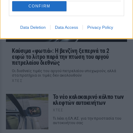
CONFIRM
Data Deletion
Data Access
Privacy Policy
Καύσιμα «φωτιά»: Η βενζίνη ξεπερνά τα 2
ευρώ το λίτρο παρά την πτώση του αργού
πετρελαίου διεθνώς
Οι διεθνείς τιμές του αργού πετρελαίου υποχωρούν, αλλά
στα πρατήρια οι τιμές δεν ακολουθούν
ΧΤΕΣ
Το νέο καλοκαιρινό κόλπο των
κλεφτών αυτοκινήτων
ΧΤΕΣ
Tι λέει η ΕΛ.ΑΣ. για την προστασία του
αυτοκινήτου σας