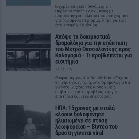
Ισχυρές επίγειες δυνάμεις της
Πυροσβεστικής ενισχυμένες με
αεροσκάφη και ελικόπτερα επιχειρούν
για τον άμεσο περιορισμό της φωτιάς
στο Στεφάνι Κορίνθου.
Απόψε τα δοκιμαστικά
δρομολόγια για την επέκταση
του Μετρό Θεσσαλονίκης προς
Καλαμαριά ‑ Τι προβλέπεται για
εισιτήρια
ΣΉΜΕΡΑ
Ο υφυπουργός Υποδομών Νίκος Ταχιάος
εξήγησε γιατί τα πρώτα δρομολόγια θα
γίνονται νυχτερινές ώρες χωρίς
επιβάτες, και τι προβλέπεται για
εισιτήρια και νέες επεκτάσεις.
ΗΠΑ: 15χρονος με στολή
κλόουν δολοφόνησε
ηλικιωμένο σε στάση
λεωφορείου – Βίντεο του
δράστη γίνεται viral