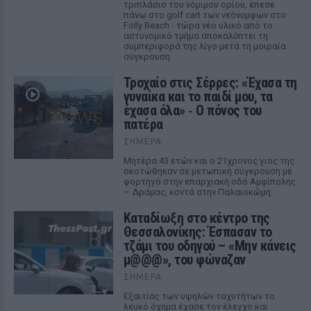
τριπλάσιο του νόμιμου ορίου, έπεσε
πάνω στο golf cart των νεόνυμφων στο
Folly Beach - τώρα νέο υλικό από το
αστυνομικό τμήμα αποκαλύπτει τη
συμπεριφορά της λίγο μετά τη μοιραία
σύγκρουση
Τροχαίο στις Σέρρες: «Έχασα τη
γυναίκα και το παιδί μου, τα
έχασα όλα» ‑ Ο πόνος του
πατέρα
ΣΉΜΕΡΑ
Μητέρα 43 ετών και ο 21χρονος γιος της
σκοτώθηκαν σε μετωπική σύγκρουση με
φορτηγό στην επαρχιακή οδό Αμφίπολης
– Δράμας, κοντά στην Παλαιοκώμη.
Καταδίωξη στο κέντρο της
Θεσσαλονίκης: Έσπασαν το
τζάμι του οδηγού – «Μην κάνεις
μ@@@», του φώναζαν
ΣΉΜΕΡΑ
Εξαιτίας των υψηλών ταχυτήτων το
λευκό όχημα έχασε τον έλεγχο και