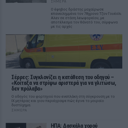
ΣΉΜΕΡΑ
Ο έφηβος δράστης μαχαίρωσε
επανειλημμένα τον 78χρονο Τζον Γουέσλι
Αλεν σε στάση λεωφορείου, με
αποτέλεσμα τον θάνατό του, σύμφωνα
με τις αρχές
Σέρρες: Συγκλονίζει η κατάθεση του οδηγού –
«Κοίταξα να στρίψω αριστερά για να γλιτώσω,
δεν πρόλαβα»
Ο οδηγός του φορτηγού που ενεπλάκη στη σύγκρουση με το
ΙΧ μητέρας και γιου περιέγραψε πώς έγινε το μοιραίο
δυστύχημα.
ΣΉΜΕΡΑ
ΗΠΑ: Δασκάλα χορού