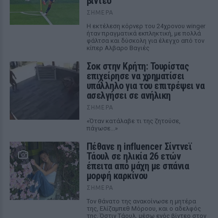
βίντεο
ΣΉΜΕΡΑ
Η εκτέλεση κόρνερ του 24χρονου winger
ήταν πραγματικά εκπληκτική, με πολλά
φάλτσα και δύσκολη για έλεγχο από τον
κίπερ Αλβαρο Βαγιές
Σοκ στην Κρήτη: Τουρίστας
επιχείρησε να χρηματίσει
υπάλληλο για του επιτρέψει να
ασελγήσει σε ανήλικη
ΣΉΜΕΡΑ
«Όταν κατάλαβε τι της ζητούσε,
πάγωσε...»
Πέθανε η influencer Σίντνεϊ
Τάουλ σε ηλικία 26 ετών
έπειτα από μάχη με σπάνια
μορφή καρκίνου
ΣΉΜΕΡΑ
Τον θάνατο της ανακοίνωσε η μητέρα
της, Ελίζαμπεθ Μόροου, και ο αδελφός
της, Όστιν Τάουλ, μέσω ενός βίντεο στον