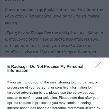
Ο αντιπρόεδρος της βουλής είπε πως θα δώσει τον
λόγο στον κ. Τσακαλώτο μόνο αν του το επιτρέψει
εκείνη.
«Εμείς δεν παίζουμε θέατρο εδώ μέσα. Ας μιλήσει ο
κ. υπουργός διότι η ευαισθησία που υπάρχει είναι
επί προσωπικού, ο ένας για τον άλλο. Δεν σας
νοιάζει τι γίνεται έξω από αυτή την αίθουσα, να
απαντήσετε εκεί. Ας απαντήσει στα προσωπικά
που δημιουργήθηκαν. Και τι προσωπικά είναι αυτά;
E-Radio.gr -
Do Not Process My Personal
Information
Πολιτικά ζητήματα είναι» είπε η κυρία Παπαρήγα
και κατέβηκε για λίγο από το βήμα προκειμένου να
If you wish to opt-out of the sale, sharing to third parties, or
μιλήσει ο κ. Τσακαλώτος.
processing of your personal or sensitive information for
targeted advertising by us, please use the below opt-out
[ΠΗΓΗ]
section to confirm your selection. Please note that after your
opt-out request is processed you may continue seeing
interest-based ads based on personal information utilized by