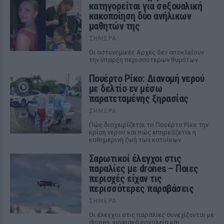
κατηγορείται για σeξουαλική
κακοποίηση δύο ανήλικων
μαθητών της
ΣΉΜΕΡΑ
Οι αστυνομικές Αρχές δεν αποκλείουν
την ύπαρξη περισσότερων θυμάτων
Πουέρτο Ρίκο: Διανομή νερού
με δελτίο εν μέσω
παρατεταμένης ξηρασίας
ΣΉΜΕΡΑ
Πώς διαχειρίζεται το Πουέρτο Ρίκο την
κρίση νερού και πώς επηρεάζεται η
καθημερινή ζωή των κατοίκων
Σαρωτικοί έλεγχοι στις
παραλίες με drones – Ποιες
περιοχές είχαν τις
περισσότερες παραβάσεις
ΣΉΜΕΡΑ
Οι έλεγχοι στις παραλίες συνεχίζονται με
drones, ψηφιακά εργαλεία και