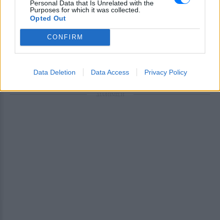
Personal Data that Is Unrelated with the
Ακολουθήστε το E-Radio.gr στο
Google News
Purposes for which it was collected.
Opted Out
και μάθετε πρώτοι
τα πιο hot νέα
.
CONFIRM
Για ακόμη περισσότερα
νέα
, μπείτε στην
ροή
ειδήσεων
του E-Daily.gr
Data Deletion
Data Access
Privacy Policy
Ακολουθήστε το E-Radio.gr και στο Instagram
ΔΙΑΦΗΜΙΣΗ