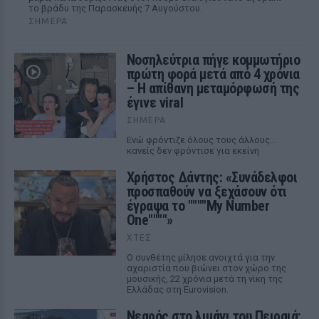
το βράδυ της Παρασκευής 7 Αυγούστου.
ΣΉΜΕΡΑ
Νοσηλεύτρια πήγε κομμωτήριο
πρώτη φορά μετά από 4 χρόνια
– Η απίθανη μεταμόρφωσή της
έγινε viral
ΣΉΜΕΡΑ
Ενώ φρόντιζε όλους τους άλλους...
κανείς δεν φρόντισε για εκείνη
Χρήστος Δάντης: «Συνάδελφοι
προσπαθούν να ξεχάσουν ότι
έγραψα το """"My Number
One""""»
ΧΤΕΣ
Ο συνθέτης μίλησε ανοιχτά για την
αχαριστία που βιώνει στον χώρο της
μουσικής, 22 χρόνια μετά τη νίκη της
Ελλάδας στη Eurovision.
Νεαρός στο λιμάνι του Πειραιά: