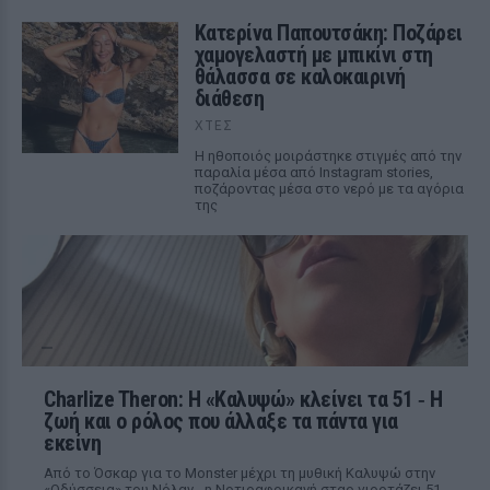
Κατερίνα Παπουτσάκη: Ποζάρει
χαμογελαστή με μπικίνι στη
θάλασσα σε καλοκαιρινή
διάθεση
ΧΤΕΣ
Η ηθοποιός μοιράστηκε στιγμές από την
παραλία μέσα από Instagram stories,
ποζάροντας μέσα στο νερό με τα αγόρια
της
Charlize Theron: Η «Καλυψώ» κλείνει τα 51 ‑ H
ζωή και ο ρόλος που άλλαξε τα πάντα για
εκείνη
Από το Όσκαρ για το Monster μέχρι τη μυθική Καλυψώ στην
«Οδύσσεια» του Νόλαν - η Νοτιοαφρικανή σταρ γιορτάζει 51