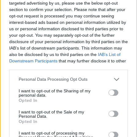
ΔΕΙΤΕ ΕΠΙΣΗΣ
targeted advertising by us, please use the below opt-out
section to confirm your selection. Please note that after your
opt-out request is processed you may continue seeing
ΣΤΗΝ ΙΔΙΑ ΚΑΤΗΓΟΡΙΑ
interest-based ads based on personal information utilized by
us or personal information disclosed to third parties prior to
Ο Μπρούκλιν Μπέκαμ έβρασε
your opt-out. You may separately opt-out of the further
μακαρόνια με θαλασσινό νερό
disclosure of your personal information by third parties on the
και δέχτηκε ανελέητο
IAB’s list of downstream participants. This information may
τρολάρισμα online
also be disclosed by us to third parties on the
IAB’s List of
ΣΉΜΕΡΑ
Downstream Participants
that may further disclose it to other
Πολλοί εξέφρασαν απορία για την
third parties.
καταλληλότητα του νερού, με σχόλια
όπως «τα πόδια του δεν ήταν μέσα σε
Personal Data Processing Opt Outs
αυτό;»
22 χρόνια από τον θάνατο του
I want to opt-out of the Sharing of my
personal data.
Δημήτρη Παπαμιχαήλ: Η
Opted In
ανάρτηση της Φίνος Φιλμ για
το «γοητευτικό λεβεντόπαιδο
I want to opt-out of the Sale of my
του ελληνικού σινεμά»
Personal Data.
Opted In
ΣΉΜΕΡΑ
Τον θυμόμαστε ως σπουδαίο ηθοποιό και
I want to opt-out of processing my
καλλιτέχνη που αποτέλεσε, μαζί με την