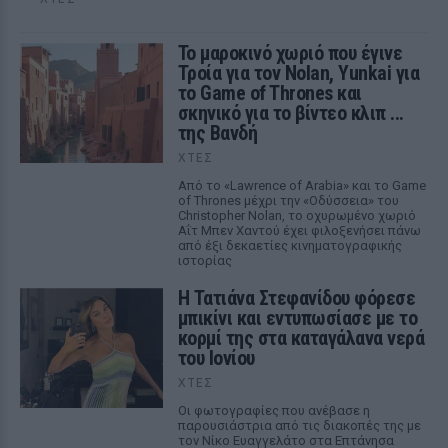
Το μαροκινό χωριό που έγινε
Τροία για τον Nolan, Yunkai για
το Game of Thrones και
σκηνικό για το βίντεο κλιπ ...
της Βανδή
ΧΤΕΣ
Από το «Lawrence of Arabia» και το Game
of Thrones μέχρι την «Οδύσσεια» του
Christopher Nolan, το οχυρωμένο χωριό
Αΐτ Μπεν Χαντού έχει φιλοξενήσει πάνω
από έξι δεκαετίες κινηματογραφικής
ιστορίας
Η Τατιάνα Στεφανίδου φόρεσε
μπικίνι και εντυπωσίασε με το
κορμί της στα καταγάλανα νερά
του Ιονίου
ΧΤΕΣ
Οι φωτογραφίες που ανέβασε η
παρουσιάστρια από τις διακοπές της με
τον Νίκο Ευαγγελάτο στα Επτάνησα