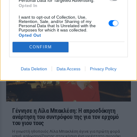
Personal Data for Targeted Advertising.
Αλίκη, αναπόσπαστο κομμάτι της
Opted In
μεγάλης οικογένειας της Φίνος Φιλμ,
αναφέρεται χαρακτηριστικά
I want to opt-out of Collection, Use,
Retention, Sale, and/or Sharing of my
Μαρίνα Βερνίκου: Πόζαρε με
Personal Data that Is Unrelated with the
Purposes for which it was collected.
λαγοκέφαλο στο χέρι
Opted Out
ΣΉΜΕΡΑ
CONFIRM
Η Μαρίνα Βερνίκου εξηγεί πώς να
αντιδρούμε όταν συναντάμε λαγοκέφαλο
στη θάλασσα
Data Deletion
Data Access
Privacy Policy
Γέννησε η Λίλα Μπακλέση: Η απροσδόκητη
ανάρτηση του συντρόφου της για τον ερχομό
του γιου τους
Η γνωστή ηθοποιός Λίλα Μπακλέση έγινε για πρώτη φορά
μαμά, καλωσορίζοντας στον κόσμο ένα υγιέστατο αγοράκι