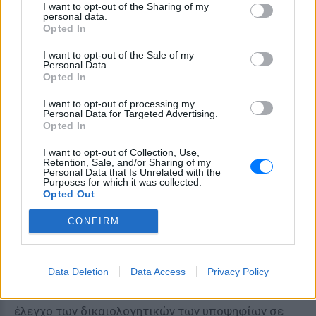
I want to opt-out of the Sharing of my
personal data.
- Αφού παρακάμφθηκε το ΕΣΡ, προσθέτουν οι
Opted In
προσφεύγοντες, προκειμένου ο διαγωνισμός να
I want to opt-out of the Sale of my
διενεργηθεί από τον υπουργό Επικρατείας, τότε
Personal Data.
Opted In
εκείνος απεκδύεται του συνόλου των
αρμοδιοτήτων που ανέθεσε ο ίδιος στον εαυτό του
I want to opt-out of processing my
Personal Data for Targeted Advertising.
και οι συναρμόδιοι υπουργοί Οικονομικών,
Opted In
Εργασίας και Υποδομών και τις μεταβιβάζει στη
Γενική Γραμματεία Ενημέρωσης και Επικοινωνίας, ο
I want to opt-out of Collection, Use,
Retention, Sale, and/or Sharing of my
γενικός γραμματέας της οποίας στη συνέχεια τις
Personal Data that Is Unrelated with the
Purposes for which it was collected.
παραχωρεί σε ιδιωτική ελεγκτική εταιρεία
Opted Out
ορκωτών ελεγκτών.
CONFIRM
- Με άλλα λόγια, ο επίμαχος διαγωνισμός θα
διενεργηθεί από ιδιώτες κατά παράβαση τόσο του
Data Deletion
Data Access
Privacy Policy
Συντάγματος όσο του ίδιου του νόμου 4339/2015,
αφού ο ιδιωτικός φορέας θα ασκεί τον πλήρη
έλεγχο των δικαιολογητικών των υποψηφίων σε