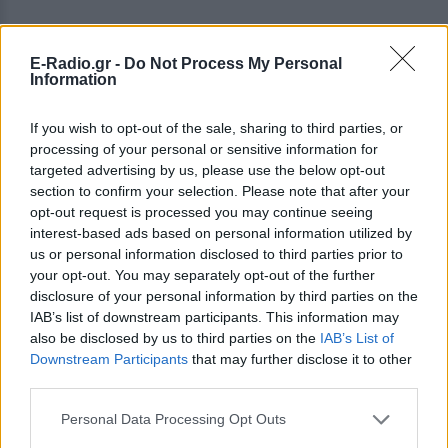
2. Εάν ο υπουργός Επικρατείας εκδώσει τελικά τις
4 άδειες ισχύος 10 ετών, αυτός μόνο θα είναι ο
E-Radio.gr -
Do Not Process My Personal
Information
αρμόδιος να τις ανακαλέσει, όταν «η εκάστοτε
κυβέρνηση θα θεωρεί ότι ο ραδιοτηλεοπτικός
If you wish to opt-out of the sale, sharing to third parties, or
σταθμός δεν ικανοποιεί τις συνταγματικές
processing of your personal or sensitive information for
απαιτήσεις της αντικειμενικότητας και της
targeted advertising by us, please use the below opt-out
ποιότητας, όπως αυτή τις αντιλαμβάνεται».
section to confirm your selection. Please note that after your
opt-out request is processed you may continue seeing
- Μάλιστα, σημειώνουν με νόημα ότι, σύμφωνα με τη
interest-based ads based on personal information utilized by
us or personal information disclosed to third parties prior to
νομολογία του ΣτΕ, τον έλεγχο της πληροφορίας δεν
your opt-out. You may separately opt-out of the further
μπορεί να την έχει το κράτος, ειδικά στο πεδίο των
disclosure of your personal information by third parties on the
ραδιοτηλεοπτικών αδειών, λόγω της μεγάλης
IAB’s list of downstream participants. This information may
εμβέλειας, της χρονικής αμεσότητας και της
also be disclosed by us to third parties on the
IAB’s List of
Downstream Participants
that may further disclose it to other
ιδιαίτερης δύναμης επιρροής της
third parties.
ραδιοτηλεόρασης» και για τον λόγο αυτό «ο
έλεγχος αυτός ανατέθηκε σε ανεξάρτητη διοικητική
Personal Data Processing Opt Outs
αρχή (ΕΣΡ)».