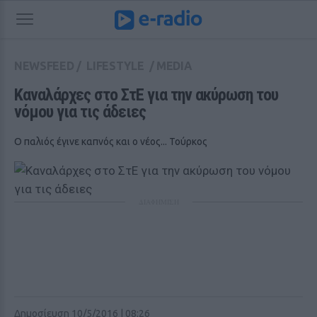
NEWSFEED
/
LIFESTYLE
/
MEDIA
Καναλάρχες στο ΣτΕ για την ακύρωση του 
νόμου για τις άδειες
Ο παλιός έγινε καπνός και ο νέος... Τούρκος
ΔΙΑΦΗΜΙΣΗ
Δημοσίευση 10/5/2016 | 08:26