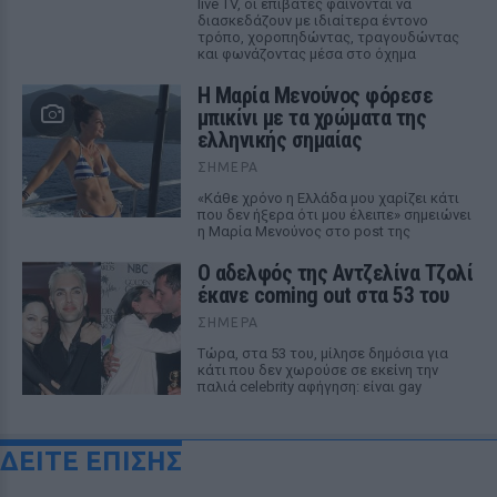
live TV, οι επιβάτες φαίνονται να
διασκεδάζουν με ιδιαίτερα έντονο
τρόπο, χοροπηδώντας, τραγουδώντας
και φωνάζοντας μέσα στο όχημα
Η Μαρία Μενούνος φόρεσε
μπικίνι με τα χρώματα της
ελληνικής σημαίας
ΣΉΜΕΡΑ
«Κάθε χρόνο η Ελλάδα μου χαρίζει κάτι
που δεν ήξερα ότι μου έλειπε» σημειώνει
η Μαρία Μενούνος στο post της
Ο αδελφός της Αντζελίνα Τζολί
έκανε coming out στα 53 του
ΣΉΜΕΡΑ
Τώρα, στα 53 του, μίλησε δημόσια για
κάτι που δεν χωρούσε σε εκείνη την
παλιά celebrity αφήγηση: είναι gay
ΔΕΙΤΕ ΕΠΙΣΗΣ