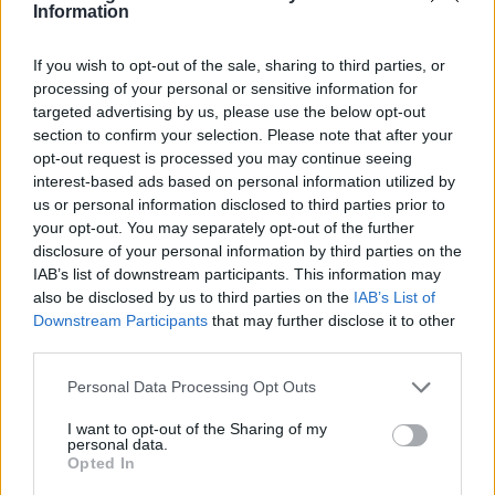
Information
Τα δύο αδέλφια συναντήθηκαν στη μέση της
γέφυρας και αγκαλιάστηκαν σφιχτά συγκινημένοι.
If you wish to opt-out of the sale, sharing to third parties, or
processing of your personal or sensitive information for
Όταν ο μεγάλος αδερφός γύρισε για να
targeted advertising by us, please use the below opt-out
ευχαριστήσει τον ξυλουργό, τον είδε να μαζεύει τα
section to confirm your selection. Please note that after your
opt-out request is processed you may continue seeing
πράγματα του.
interest-based ads based on personal information utilized by
us or personal information disclosed to third parties prior to
«Όχι περίμενε», του φώναξε. «Θέλω να μου κάνεις
your opt-out. You may separately opt-out of the further
και άλλες δουλειές».
disclosure of your personal information by third parties on the
IAB’s list of downstream participants. This information may
«Θα ήθελα πολύ να μείνω», του απάντησε ο
also be disclosed by us to third parties on the
IAB’s List of
ξυλουργός. «Αλλά έχω πάρα πολλές ακόμη γέφυρες
Downstream Participants
that may further disclose it to other
third parties.
να φτιάξω».
Personal Data Processing Opt Outs
[ΠΗΓΗ]
I want to opt-out of the Sharing of my
personal data.
Opted In
ΔΙΑΦΗΜΙΣΗ