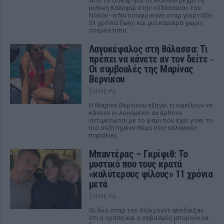
Από το Όσκαρ για το Monster μέχρι τη
μυθική Καλυψώ στην «Οδύσσεια» του
Νόλαν - η Νοτιοαφρικανή σταρ γιορτάζει
51 χρόνια ζωής και μια καριέρα χωρίς
στερεότυπα.
Λαγοκέφαλος στη θάλασσα: Τι
πρέπει να κάνετε αν τον δείτε ‑
Οι συμβουλές της Μαρίνας
Βερνίκου
ΣΉΜΕΡΑ
Η Μαρίνα Βερνίκου εξηγεί τι οφείλουν να
κάνουν οι λουόμενοι αν έρθουν
αντιμέτωποι με το ψάρι που έχει γίνει το
πιο συζητημένο θέμα στις ελληνικές
παραλίες
Μπαντέρας – Γκρίφιθ: Το
μυστικό που τους κρατά
«καλύτερους φίλους» 11 χρόνια
μετά
ΣΉΜΕΡΑ
Οι δύο σταρ του Χόλιγουντ απέδειξαν
ότι η αγάπη και ο σεβασμός μπορούν να