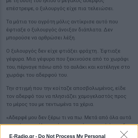
με τη δύση του ηλίου ο μεγάλος αδερφός
επέστρεψε, ο ξυλουργός είχε πια τελειώσει.
Τα μάτια του αγρότη μόλις αντίκρισε αυτό που
έφτιαξε ο ξυλουργός άνοιξαν διάπλατα. Δεν
μπορούσε να αρθρώσει λέξη.
Ο ξυλουργός δεν είχε φτιάξει φράχτη.. Έφτιαξε
γέφυρα. Μια γέφυρα που ξεκινούσε από το χωράφι
του, πέρναγε πάνω από το αυλάκι και κατέληγε στο
χωράφι του αδερφού του.
Την στιγμή που την κοίταζε αποσβολωμένος, είδε
τον αδερφό του να πλησιάζει χαμογελαστός προς
το μέρος του με τεντωμένα τα χέρια.
«Αδερφέ μου δεν ξέρω τι να πω. Μετά από όλα αυτά
που είπα και όλα αυτά που σου έκανα, εσύ έφτιαξες
μια γέφυρα», του φώναξε.
E-Radio.gr -
Do Not Process My Personal