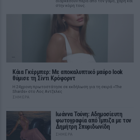
διαρκέσουν πέρα από τον γάμο, χάρη και
στην κόρη τους.
Κάια Γκέρμπερ: Με αποκαλυπτικό μαύρο look
θύμισε τη Σίντι Κρόφορντ
Η 24χρονη πρωτοστάτησε σε εκδήλωση για τη σειρά «The
Shards» στο Λος Αντζελες
ΣΉΜΕΡΑ
Ιωάννα Τούνη: Αδημοσίευτη
φωτογραφία από Ίμπιζα με τον
Δημήτρη Σπυριδωνίδη
ΣΉΜΕΡΑ