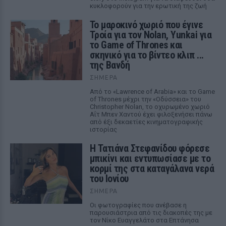
κυκλοφορούν για την ερωτική της ζωή
Το μαροκινό χωριό που έγινε
Τροία για τον Nolan, Yunkai για
το Game of Thrones και
σκηνικό για το βίντεο κλιπ ...
της Βανδή
ΣΉΜΕΡΑ
Από το «Lawrence of Arabia» και το Game
of Thrones μέχρι την «Οδύσσεια» του
Christopher Nolan, το οχυρωμένο χωριό
Αΐτ Μπεν Χαντού έχει φιλοξενήσει πάνω
από έξι δεκαετίες κινηματογραφικής
ιστορίας
Η Τατιάνα Στεφανίδου φόρεσε
μπικίνι και εντυπωσίασε με το
κορμί της στα καταγάλανα νερά
του Ιονίου
ΣΉΜΕΡΑ
Οι φωτογραφίες που ανέβασε η
παρουσιάστρια από τις διακοπές της με
τον Νίκο Ευαγγελάτο στα Επτάνησα