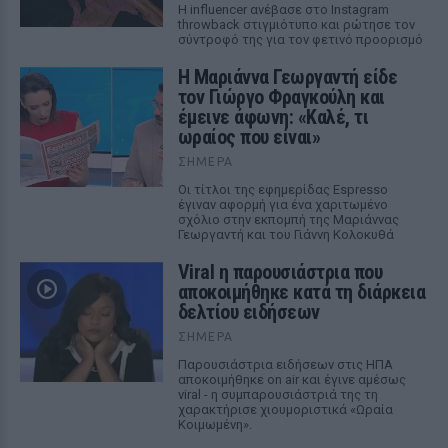
Η influencer ανέβασε στο Instagram
throwback στιγμιότυπο και ρώτησε τον
σύντροφό της για τον φετινό προορισμό
Η Μαριάννα Γεωργαντή είδε
τον Γιώργο Φραγκούλη και
έμεινε άφωνη: «Καλέ, τι
ωραίος που είναι»
ΣΉΜΕΡΑ
Οι τίτλοι της εφημερίδας Espresso
έγιναν αφορμή για ένα χαριτωμένο
σχόλιο στην εκπομπή της Μαριάννας
Γεωργαντή και του Γιάννη Κολοκυθά
Viral η παρουσιάστρια που
αποκοιμήθηκε κατά τη διάρκεια
δελτίου ειδήσεων
ΣΉΜΕΡΑ
Παρουσιάστρια ειδήσεων στις ΗΠΑ
αποκοιμήθηκε on air και έγινε αμέσως
viral - η συμπαρουσιάστριά της τη
χαρακτήρισε χιουμοριστικά «Ωραία
Κοιμωμένη».