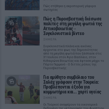
Πώς στήθηκε η αεροπορική γέφυρα
σωτηρίας
Πώς η Πυροσβεστική διέσωσε
πολίτες στη μεγάλη φωτιά της
Αττικοβοιωτίας ‑
Συγκλονιστικά βίντεο
ΣΉΜΕΡΑ
Συγκλονιστικά πλάνα και εικόνες
έρχονται στο φως της δημοσιότητας
από τη μεγάλη φωτιά που ξέσπασε στις
31 Ιουλίου στον Αγιο Βασίλειο, στον
Κιθαιρώνα Βοιωτίας και έφτασε μέχρι το
Πόρτο Γερμενό - Ο διττός ρόλος της
Πυροσβεστικής
Για αμύθητο συμβόλαιο του
Σαλάχ γράφουν στην Τουρκία:
Προβλέπονται έξοδα για
κομμωτήρια και... χαρτί υγείας
ΣΉΜΕΡΑ
Οι Τούρκοί αναφέρουν τα οικονομικά
δεδομένα της μεταγραφής του Αιγύπτιου