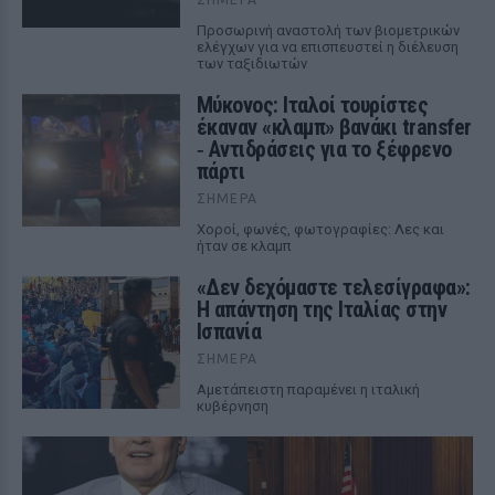
Προσωρινή αναστολή των βιομετρικών
ελέγχων για να επισπευστεί η διέλευση
των ταξιδιωτών
Μύκονος: Ιταλοί τουρίστες
έκαναν «κλαμπ» βανάκι transfer
‑ Αντιδράσεις για το ξέφρενο
πάρτι
ΣΉΜΕΡΑ
Χοροί, φωνές, φωτογραφίες: Λες και
ήταν σε κλαμπ
«Δεν δεχόμαστε τελεσίγραφα»:
Η απάντηση της Ιταλίας στην
Ισπανία
ΣΉΜΕΡΑ
Αμετάπειστη παραμένει η ιταλική
κυβέρνηση