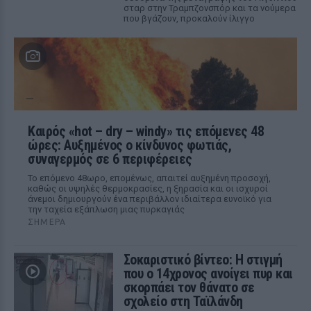
σταρ στην Τραμπζονσπόρ και τα νούμερα
που βγάζουν, προκαλούν ίλιγγο
Καιρός «hot – dry – windy» τις επόμενες 48
ώρες: Αυξημένος ο κίνδυνος φωτιάς,
συναγερμός σε 6 περιφέρειες
Το επόμενο 48ωρο, επομένως, απαιτεί αυξημένη προσοχή,
καθώς οι υψηλές θερμοκρασίες, η ξηρασία και οι ισχυροί
άνεμοι δημιουργούν ένα περιβάλλον ιδιαίτερα ευνοϊκό για
την ταχεία εξάπλωση μιας πυρκαγιάς
ΣΉΜΕΡΑ
Σοκαριστικό βίντεο: Η στιγμή
που ο 14χρονος ανοίγει πυρ και
σκορπάει τον θάνατο σε
σχολείο στη Ταϊλάνδη