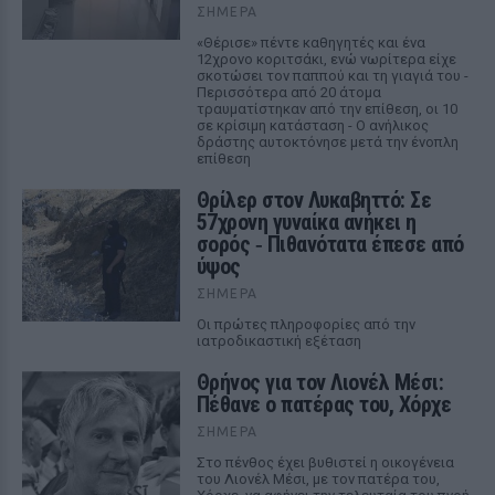
ΣΉΜΕΡΑ
«Θέρισε» πέντε καθηγητές και ένα
12χρονο κοριτσάκι, ενώ νωρίτερα είχε
σκοτώσει τον παππού και τη γιαγιά του -
Περισσότερα από 20 άτομα
τραυματίστηκαν από την επίθεση, οι 10
σε κρίσιμη κατάσταση - Ο ανήλικος
δράστης αυτοκτόνησε μετά την ένοπλη
επίθεση
Θρίλερ στον Λυκαβηττό: Σε
57χρονη γυναίκα ανήκει η
σορός ‑ Πιθανότατα έπεσε από
ύψος
ΣΉΜΕΡΑ
Οι πρώτες πληροφορίες από την
ιατροδικαστική εξέταση
Θρήνος για τον Λιονέλ Μέσι:
Πέθανε ο πατέρας του, Χόρχε
ΣΉΜΕΡΑ
Στο πένθος έχει βυθιστεί η οικογένεια
του Λιονέλ Μέσι, με τον πατέρα του,