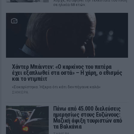
Χόρχε, να αφήνει την τελευταία του πνοή
σε ηλικία 68 ετών.
Χάντερ Μπάιντεν: «Ο καρκίνος του πατέρα
έχει εξαπλωθεί στα οστά» – Η χάρη, ο εθισμός
και το ντιμπέιτ
«Σοκαρίστηκα. Ήξερα ότι κάτι δεν πήγαινε καλά»
ΣΉΜΕΡΑ
Πάνω από 45.000 διελεύσεις
ημερησίως στους Ευζώνους:
Μαζική άφιξη τουριστών από
τα Βαλκάνια
ΣΉΜΕΡΑ