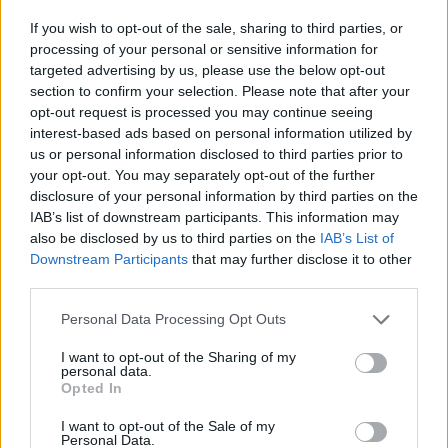
- στο πετρέλαιο θέρμανσης ο ΕΦΚ αυξάνεται από τα
If you wish to opt-out of the sale, sharing to third parties, or
230 στα 280 ευρώ, από τα 75 λεπτά στα 81 λεπτά
processing of your personal or sensitive information for
(επιβάρυνση έξι λεπτών ανά λίτρο).
targeted advertising by us, please use the below opt-out
section to confirm your selection. Please note that after your
opt-out request is processed you may continue seeing
4. Τσιγάρα. Από μισό ευρώ και πάνω αυξάνεται ο
interest-based ads based on personal information utilized by
φόρος στο πακέτο, εφόσον αυξηθεί ο αναλογικός
us or personal information disclosed to third parties prior to
φόρος, από το 20% στο 26% της λιανικής τιμής.
your opt-out. You may separately opt-out of the further
disclosure of your personal information by third parties on the
Στον χύμα καπνό ο φόρος αυξάνεται από τα 156 στα
IAB’s list of downstream participants. This information may
170 ευρώ ανά κιλό, το οποίο μεταφράζεται σε
also be disclosed by us to third parties on the
IAB’s List of
αύξηση 26 λεπτών ανά 20 γραμμάρια
Downstream Participants
that may further disclose it to other
λεπτοκομμένου καπνού. Οι αυξήσεις στα προϊόντα
third parties.
καπνού αναμένεται να ενεργοποιηθούν από την 1η
Personal Data Processing Opt Outs
Ιανουαρίου 2017.
I want to opt-out of the Sharing of my
personal data.
5. Ηλεκτρονικό τσιγάρο: επιβάλλεται ειδικός φόρος
Opted In
10 λεπτά ανά 1 ml υγρού. Δηλαδή η τιμή για μια
I want to opt-out of the Sale of my
συσκευασία 10 ml θα αυξηθεί κατά 1,24 ευρώ, μαζί
Personal Data.