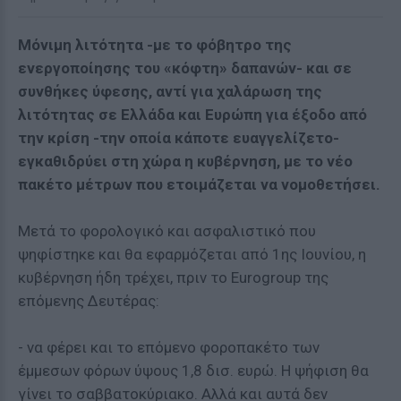
Μόνιμη λιτότητα -με το φόβητρο της
ενεργοποίησης του «κόφτη» δαπανών- και σε
συνθήκες ύφεσης, αντί για χαλάρωση της
λιτότητας σε Ελλάδα και Ευρώπη για έξοδο από
την κρίση -την οποία κάποτε ευαγγελίζετο-
εγκαθιδρύει στη χώρα η κυβέρνηση, με το νέο
πακέτο μέτρων που ετοιμάζεται να νομοθετήσει.
Μετά το φορολογικό και ασφαλιστικό που
ψηφίστηκε και θα εφαρμόζεται από 1ης Ιουνίου, η
κυβέρνηση ήδη τρέχει, πριν το Eurogroup της
επόμενης Δευτέρας:
- να φέρει και το επόμενο φοροπακέτο των
έμμεσων φόρων ύψους 1,8 δισ. ευρώ. Η ψήφιση θα
γίνει το σαββατοκύριακο. Αλλά και αυτά δεν