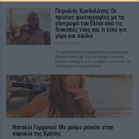
Περικλής Κονδυλάτος: Οι
πρώτες φωτογραφίες με τη
σύντροφό του Ελίνα από τις
διακοπές τους και τι είπε για
γάμο και παιδιά
ΠΡΙΝ 9 ΏΡΕΣ
Ο σχεδιαστής κοσμημάτων μοιράστηκε
στιγμιότυπο με τη σύντροφό του και
μίλησε ανοιχτά για τη σχέση τους και το
ενδεχόμενο οικογένειας.
Ναταλία Γερμανού: Με μαύρο μπικίνι στην
παραλία της Κρήτης