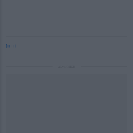
[ΠΗΓΗ]
ΔΙΑΦΗΜΙΣΗ