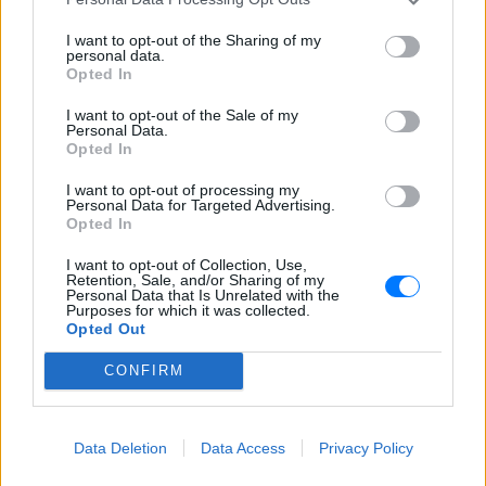
I want to opt-out of the Sharing of my
ΣΤΗΝ ΙΔΙΑ ΚΑΤΗΓΟΡΙΑ
personal data.
Opted In
Ο Αντετοκούνμπο μιμήθηκε τις
I want to opt-out of the Sale of my
γκριμάτσες του Αντεμπάγιο ‑
Personal Data.
δείτε το βίντεο που έγινε viral
Opted In
ΠΡΙΝ 9 ΏΡΕΣ
I want to opt-out of processing my
Personal Data for Targeted Advertising.
Οι Μαϊάμι Χιτ δημοσίευσαν βίντεο με τον
Opted In
Greek Freak να αναπαριστά τέλεια τις πιο
αστείες εκφράσεις του συμπαίκτη του,
σε μια αστεία «ανταλλαγή» μεταξύ των
I want to opt-out of Collection, Use,
δύο σούπερ σταρ.
Retention, Sale, and/or Sharing of my
Personal Data that Is Unrelated with the
Κωνσταντίνος Αργυρός και
Purposes for which it was collected.
Opted Out
Αλεξάνδρα Νίκα: Καλοκαιρινές
στιγμές με τα παιδιά τους σε
CONFIRM
πολυτελές γιοτ
ΠΡΙΝ 9 ΏΡΕΣ
Το ζευγάρι μοιράστηκε φωτογραφίες
Data Deletion
Data Access
Privacy Policy
από τις οικογενειακές τους διακοπές με
τον γιο Βασίλη και τη νεογέννητη κόρη
τους.