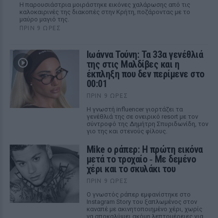
Η παρουσιάστρια μοιράστηκε εικόνες χαλάρωσης από τις
καλοκαιρινές της διακοπές στην Κρήτη, ποζάροντας με το
μαύρο μαγιό της.
ΠΡΙΝ 9 ΏΡΕΣ
Ιωάννα Τούνη: Τα 33α γενέθλιά
της στις Μαλδίβες και η
έκπληξη που δεν περίμενε στο
00:01
ΠΡΙΝ 9 ΏΡΕΣ
Η γνωστή influencer γιορτάζει τα
γενέθλιά της σε ονειρικό resort με τον
σύντροφό της Δημήτρη Σπυριδωνίδη, τον
γιο της και στενούς φίλους.
Mike ο ράπερ: Η πρώτη εικόνα
μετά το τροχαίο ‑ Με δεμένο
χέρι και το σκυλάκι του
ΠΡΙΝ 9 ΏΡΕΣ
Ο γνωστός ράπερ εμφανίστηκε στο
Instagram Story του ξαπλωμένος στον
καναπέ με ακινητοποιημένο χέρι, χωρίς
να αποκαλύψει ακόμη λεπτομέρειες για