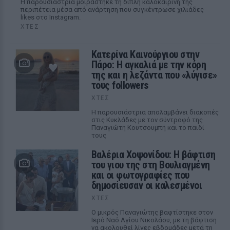
Η παρουσιάστρια μοιράστηκε τη διπλή καλοκαιρινή της
περιπέτεια μέσα από ανάρτηση που συγκέντρωσε χιλιάδες
likes στο Instagram.
ΧΤΕΣ
Κατερίνα Καινούργιου στην
Πάρο: Η αγκαλιά με την κόρη
της και η λεζάντα που «λύγισε»
τους followers
ΧΤΕΣ
Η παρουσιάστρια απολαμβάνει διακοπές
στις Κυκλάδες με τον σύντροφό της
Παναγιώτη Κουτσουμπή και το παιδί
τους
Βαλέρια Χοψονίδου: Η βάφτιση
του γιου της στη Βουλιαγμένη
και οι φωτογραφίες που
δημοσίευσαν οι καλεσμένοι
ΧΤΕΣ
Ο μικρός Παναγιώτης βαφτίστηκε στον
Ιερό Ναό Αγίου Νικολάου, με τη βάφτιση
να ακολουθεί λίγες εβδομάδες μετά τη