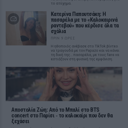
το ατύχημα.
Κατερίνα Παπουτσάκη: Η
πασαρέλα με το «Καλοκαιρινά
ραντεβού» που κέρδισε όλα τα
σχόλια
ΠΡΙΝ 9 ΏΡΕΣ
Η ηθοποιός ανέβασε στο TikTok βίντεο
να τραγουδά με τον Papazo και να κάνει
τη δική της... πασαρέλα, με τους fans να
εστιάζουν στη φυσική της εμφάνιση.
Αποστολία Ζώη: Από το Μπαλί στο BTS
concert στο Παρίσι ‑ το καλοκαίρι που δεν θα
ξεχάσει