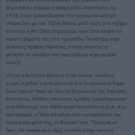
δημοσιεύει σήμερα η εφημερίδα «Espresso», το
1978, όταν τραγουδούσε στο νυχτερινό κέντρο
«Νεράιδα» με την Τζένη Βάνου, μαζί τους στο σχήμα
ήταν και η Αντζελα Δημητρίου, που τότε έκανε τα
πρώτα βήματά της στο τραγούδι. Το κέντρο είχε
πολλούς Αραβες πελάτες, στους οποίους η
μετέπειτα «λαίδη» του τραγουδιού είχε μεγάλο
σουξέ.
«Όταν η Άντζελα έβγαινε στην πίστα -απίθανο
κορμί, σχεδόν γυμνό μέσα σε ένα διαφανές ένδυμα-
ήταν σαν να 'πεφταν όλα τα βεγγαλικά της Λαμπρής.
Από κάτω, πλήθος πλούσιοι Αραβες παραληρούσαν
στα θέλγητρά της. Κάθε φορά που ήταν να βγει στο
πρόγραμμα, η Πόλυ έστελνε από τα καμαρίνια την
πολύ καλή φίλη της, τη Βαγγελίτσα. “Πήγαινε να
δεις, σε παρακαλώ, πώς τα πάει στην πίστα η