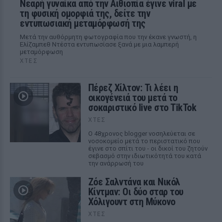
Νεαρή γυναίκα από την Αιθιοπία έγινε viral με
τη φυσική ομορφιά της, δείτε την
εντυπωσιακή μεταμόρφωσή της
Μετά την αυθόρμητη φωτογραφία που την έκανε γνωστή, η
Ελίζαμπεθ Ντέστα εντυπωσίασε ξανά με μια λαμπερή
μεταμόρφωση
ΧΤΕΣ
Πέρεζ Χίλτον: Τι λέει η
οικογένειά του μετά το
σοκαριστικό live στο TikTok
ΧΤΕΣ
Ο 48χρονος blogger νοσηλεύεται σε
νοσοκομείο μετά το περιστατικό που
έγινε στο σπίτι του - οι δικοί του ζητούν
σεβασμό στην ιδιωτικότητά του κατά
την ανάρρωσή του
Ζόε Σαλντάνα και Νικόλ
Κίντμαν: Οι δύο σταρ του
Χόλιγουντ στη Μύκονο
ΧΤΕΣ