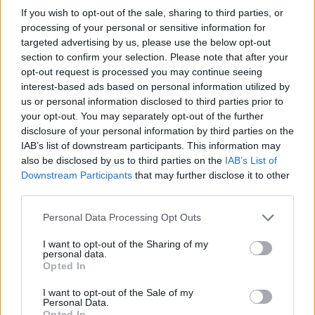
If you wish to opt-out of the sale, sharing to third parties, or
Η πιο δύσκολη στιγμή στη ζωή
processing of your personal or sensitive information for
του Barack Obama δεν συνέβη
targeted advertising by us, please use the below opt-out
στον Λευκό Οίκο
section to confirm your selection. Please note that after your
ΠΡΙΝ 5 ΏΡΕΣ
opt-out request is processed you may continue seeing
Η νύχτα που ο Barack και η Michelle
interest-based ads based on personal information utilized by
Obama φοβήθηκαν για τη ζωή της κόρης
us or personal information disclosed to third parties prior to
τους
your opt-out. You may separately opt-out of the further
«Δεν θα το ξεχάσω όσο ζω»: Η
disclosure of your personal information by third parties on the
συγκλονιστική εξομολόγηση
IAB’s list of downstream participants. This information may
της Αγγελικής Ηλιάδη για τη
also be disclosed by us to third parties on the
IAB’s List of
στιγμή που είδε τον Ιησού
Downstream Participants
that may further disclose it to other
third parties.
ΧΤΕΣ
Η τραγουδίστρια περιέγραψε μέσα από
Personal Data Processing Opt Outs
το Instagram μια εμπειρία που λέει πως
έζησε όταν ο γιος της νοσηλευόταν στο
νοσοκομείο της Αρτας.
I want to opt-out of the Sharing of my
personal data.
Opted In
I want to opt-out of the Sale of my
Personal Data.
Opted In