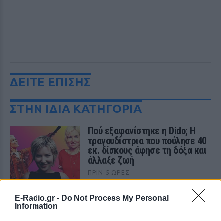
ΔΕΙΤΕ ΕΠΙΣΗΣ
ΣΤΗΝ ΙΔΙΑ ΚΑΤΗΓΟΡΙΑ
Πού εξαφανίστηκε η Dido; Η
τραγουδίστρια που πούλησε 40
εκ. δίσκους άφησε τη δόξα και
άλλαξε ζωή
ΠΡΙΝ 5 ΏΡΕΣ
Με επιτυχίες όπως τα «Thank You»,
«White Flag» και τη θρυλική συνεργασία
E-Radio.gr -
Do Not Process My Personal
της με τον Eminem στο «Stan», η Dido
Information
έγινε μία από τις μεγαλύτερες ποπ σταρ
των 00s