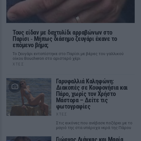
Τους είδαν με δαχτυλίδι αρραβώνων στο
Παρίσι ‑ Μήπως διάσημο ζευγάρι έκανε το
επόμενο βήμα;
Το ζευγάρι εντοπίστηκε στο Παρίσι με βέρες του γαλλικού
οίκου Boucheron στο αριστερό χέρι
ΧΤΕΣ
Γαρυφαλλιά Καληφώνη:
Διακοπές σε Κουφονήσια και
Πάρο, χωρίς τον Χρήστο
Μάστορα – Δείτε τις
φωτογραφίες
ΧΤΕΣ
Στις εικόνες που ανέβασε ποζάρει με το
μαγιό της στα υπέροχα νερά της Πάρου
Γιώργος Λιάγκας και Μαρία