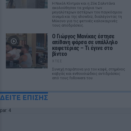
Η Νικόλ Κίντμαν και η Ζόε Σαλντάνα
ακολούθησαν τα χνάρια των
μεγαλύτερων αστέρων του παγκόσμιου
σινεμά και της showbiz, διαλέγοντας τη
Μύκονο για τις φετινές καλοκαιρινές
τους αποδράσεις.
Ο Γιώργος Μανίκας έστησε
απίθανη φάρσα σε υπάλληλο
καφετέριας – Τι έγινε στο
βίντεο
ΧΤΕΣ
Συνεχή παράπονα για τον καφέ, στημένος
καβγάς και ενθουσιώδεις αντιδράσεις
από τους followers του
ΔΕΙΤΕ ΕΠΙΣΗΣ
par: 4