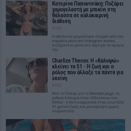
Κατερίνα Παπουτσάκη: Ποζάρει
χαμογελαστή με μπικίνι στη
θάλασσα σε καλοκαιρινή
διάθεση
ΧΤΕΣ
Η ηθοποιός μοιράστηκε στιγμές από την
παραλία μέσα από Instagram stories,
ποζάροντας μέσα στο νερό με τα αγόρια
της
Charlize Theron: Η «Καλυψώ»
κλείνει τα 51 ‑ H ζωή και ο
ρόλος που άλλαξε τα πάντα για
εκείνη
ΧΤΕΣ
Από το Όσκαρ για το Monster μέχρι τη
μυθική Καλυψώ στην «Οδύσσεια» του
Νόλαν - η Νοτιοαφρικανή σταρ γιορτάζει
51 χρόνια ζωής και μια καριέρα χωρίς
στερεότυπα.