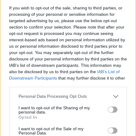
Νεαρός στο λιμάνι του Πειραιά:
If you wish to opt-out of the sale, sharing to third parties, or
«Πάω διακοπές έναν μήνα» ‑ Η
processing of your personal or sensitive information for
απίθανη ατάκα στην κάμερα του
targeted advertising by us, please use the below opt-out
MEGA
section to confirm your selection. Please note that after your
ΧΤΕΣ
opt-out request is processed you may continue seeing
interest-based ads based on personal information utilized by
Η κάμερα της εκπομπής «Κοινωνία Ώρα
MEGA» κατέγραψε τη διασκεδαστική
us or personal information disclosed to third parties prior to
στιγμή από το λιμάνι του Πειραιά, την
your opt-out. You may separately opt-out of the further
Παρασκευή 7 Αυγούστου.
disclosure of your personal information by third parties on the
Η Ελένη Βουλγαράκη ξεσπά για
IAB’s list of downstream participants. This information may
τις φήμες χωρισμού με τον
also be disclosed by us to third parties on the
IAB’s List of
Ιωαννίδη: «Διασταυρώστε
Downstream Participants
that may further disclose it to other
καμία πληροφορία πριν
third parties.
εκτοξεύσετε τη βλακεία σας»
Personal Data Processing Opt Outs
ΧΤΕΣ
Η παραγωγός ραδιοφώνου ανάρτησε
I want to opt-out of the Sharing of my
story στο Instagram για να διαψεύσει όσα
personal data.
κυκλοφορούν για την ερωτική της ζωή
Opted In
I want to opt-out of the Sale of my
Personal Data.