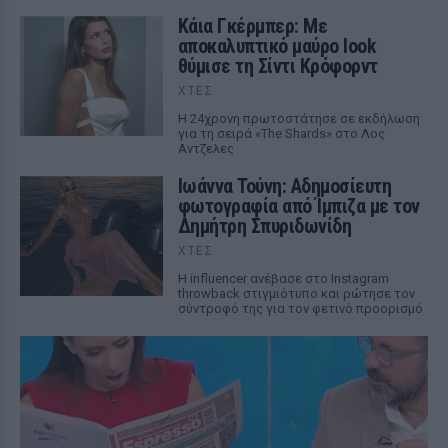
Κάια Γκέρμπερ: Με
αποκαλυπτικό μαύρο look
θύμισε τη Σίντι Κρόφορντ
ΧΤΕΣ
Η 24χρονη πρωτοστάτησε σε εκδήλωση
για τη σειρά «The Shards» στο Λος
Αντζελες
Ιωάννα Τούνη: Αδημοσίευτη
φωτογραφία από Ίμπιζα με τον
Δημήτρη Σπυριδωνίδη
ΧΤΕΣ
Η influencer ανέβασε στο Instagram
throwback στιγμιότυπο και ρώτησε τον
σύντροφό της για τον φετινό προορισμό