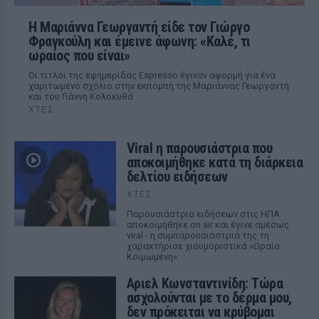
Η Μαριάννα Γεωργαντή είδε τον Γιώργο
Φραγκούλη και έμεινε άφωνη: «Καλέ, τι
ωραίος που είναι»
Οι τίτλοι της εφημερίδας Espresso έγιναν αφορμή για ένα
χαριτωμένο σχόλιο στην εκπομπή της Μαριάννας Γεωργαντή
και του Γιάννη Κολοκυθά
ΧΤΕΣ
Viral η παρουσιάστρια που
αποκοιμήθηκε κατά τη διάρκεια
δελτίου ειδήσεων
ΧΤΕΣ
Παρουσιάστρια ειδήσεων στις ΗΠΑ
αποκοιμήθηκε on air και έγινε αμέσως
viral - η συμπαρουσιάστριά της τη
χαρακτήρισε χιουμοριστικά «Ωραία
Κοιμωμένη».
Αριελ Κωνσταντινίδη: Τώρα
ασχολούνται με το δέρμα μου,
δεν πρόκειται να κρύβομαι