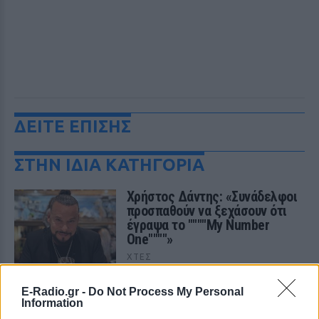
ΔΕΙΤΕ ΕΠΙΣΗΣ
ΣΤΗΝ ΙΔΙΑ ΚΑΤΗΓΟΡΙΑ
Χρήστος Δάντης: «Συνάδελφοι
προσπαθούν να ξεχάσουν ότι
έγραψα το """"My Number
One""""»
ΧΤΕΣ
Ο συνθέτης μίλησε ανοιχτά για την
αχαριστία που βιώνει στον χώρο της
E-Radio.gr -
Do Not Process My Personal
μουσικής, 22 χρόνια μετά τη νίκη της
Information
Ελλάδας στη Eurovision.