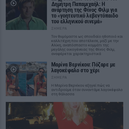
Δημήτρη Παπαμιχαήλ: Η
ανάρτηση της Φίνος Φιλμ για
το «γοητευτικό λεβεντόπαιδο
του ελληνικού σινεμά»
ΣΉΜΕΡΑ
Τον θυμόμαστε ως σπουδαίο ηθοποιό και
καλλιτέχνη που αποτέλεσε, μαζί με την
Αλίκη, αναπόσπαστο κομμάτι της
μεγάλης οικογένειας της Φίνος Φιλμ,
αναφέρεται χαρακτηριστικά
Μαρίνα Βερνίκου: Πόζαρε με
λαγοκέφαλο στο χέρι
ΣΉΜΕΡΑ
Η Μαρίνα Βερνίκου εξηγεί πώς να
αντιδρούμε όταν συναντάμε λαγοκέφαλο
στη θάλασσα