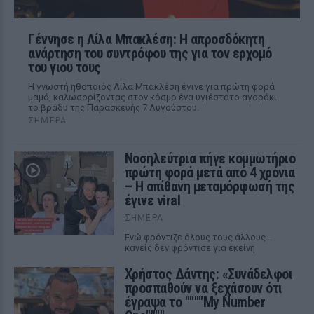
Γέννησε η Λίλα Μπακλέση: Η απροσδόκητη
ανάρτηση του συντρόφου της για τον ερχομό
του γιου τους
Η γνωστή ηθοποιός Λίλα Μπακλέση έγινε για πρώτη φορά
μαμά, καλωσορίζοντας στον κόσμο ένα υγιέστατο αγοράκι
το βράδυ της Παρασκευής 7 Αυγούστου.
ΣΉΜΕΡΑ
Νοσηλεύτρια πήγε κομμωτήριο
πρώτη φορά μετά από 4 χρόνια
– Η απίθανη μεταμόρφωσή της
έγινε viral
ΣΉΜΕΡΑ
Ενώ φρόντιζε όλους τους άλλους...
κανείς δεν φρόντισε για εκείνη
Χρήστος Δάντης: «Συνάδελφοι
προσπαθούν να ξεχάσουν ότι
έγραψα το """"My Number