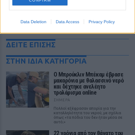
CONFIRM
Data Deletion
Data Access
Privacy Policy
ΔΕΙΤΕ ΕΠΙΣΗΣ
ΣΤΗΝ ΙΔΙΑ ΚΑΤΗΓΟΡΙΑ
Ο Μπρούκλιν Μπέκαμ έβρασε
μακαρόνια με θαλασσινό νερό
και δέχτηκε ανελέητο
τρολάρισμα online
ΣΉΜΕΡΑ
Πολλοί εξέφρασαν απορία για την
καταλληλότητα του νερού, με σχόλια
όπως «τα πόδια του δεν ήταν μέσα σε
αυτό;»
22 χρόνια από τον θάνατο του