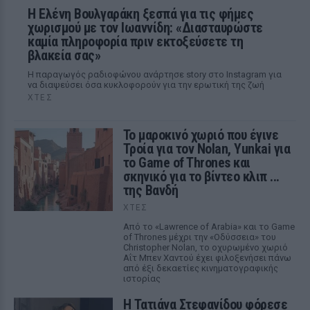
Η Ελένη Βουλγαράκη ξεσπά για τις φήμες
χωρισμού με τον Ιωαννίδη: «Διασταυρώστε
καμία πληροφορία πριν εκτοξεύσετε τη
βλακεία σας»
Η παραγωγός ραδιοφώνου ανάρτησε story στο Instagram για
να διαψεύσει όσα κυκλοφορούν για την ερωτική της ζωή
ΧΤΕΣ
Το μαροκινό χωριό που έγινε
Τροία για τον Nolan, Yunkai για
το Game of Thrones και
σκηνικό για το βίντεο κλιπ ...
της Βανδή
ΧΤΕΣ
Από το «Lawrence of Arabia» και το Game
of Thrones μέχρι την «Οδύσσεια» του
Christopher Nolan, το οχυρωμένο χωριό
Αΐτ Μπεν Χαντού έχει φιλοξενήσει πάνω
από έξι δεκαετίες κινηματογραφικής
ιστορίας
Η Τατιάνα Στεφανίδου φόρεσε