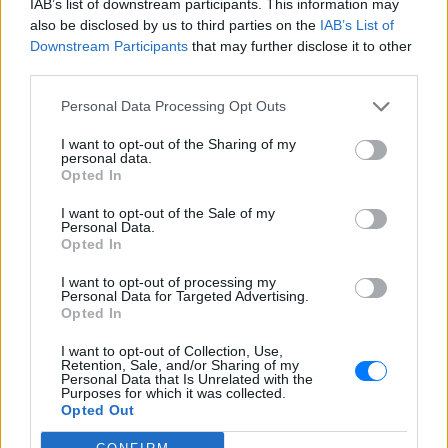
Εσύ μπήκες στο E-Daily.gr; Τα νέα της ημέρας
IAB’s list of downstream participants. This information may
also be disclosed by us to third parties on the
IAB’s List of
και ότι σου κάνει κλικ!
Downstream Participants
that may further disclose it to other
third parties.
Ακολουθήστε το E-Radio.gr και στο Instagram
Personal Data Processing Opt Outs
ΔΙΑΦΗΜΙΣΗ
I want to opt-out of the Sharing of my
personal data.
Opted In
I want to opt-out of the Sale of my
Personal Data.
Opted In
I want to opt-out of processing my
Personal Data for Targeted Advertising.
Opted In
I want to opt-out of Collection, Use,
Retention, Sale, and/or Sharing of my
Personal Data that Is Unrelated with the
Purposes for which it was collected.
Opted Out