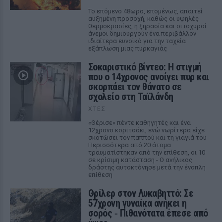
Το επόμενο 48ωρο, επομένως, απαιτεί
αυξημένη προσοχή, καθώς οι υψηλές
θερμοκρασίες, η ξηρασία και οι ισχυροί
άνεμοι δημιουργούν ένα περιβάλλον
ιδιαίτερα ευνοϊκό για την ταχεία
εξάπλωση μιας πυρκαγιάς
Σοκαριστικό βίντεο: Η στιγμή
που ο 14χρονος ανοίγει πυρ και
σκορπάει τον θάνατο σε
σχολείο στη Ταϊλάνδη
ΧΤΕΣ
«Θέρισε» πέντε καθηγητές και ένα
12χρονο κοριτσάκι, ενώ νωρίτερα είχε
σκοτώσει τον παππού και τη γιαγιά του -
Περισσότερα από 20 άτομα
τραυματίστηκαν από την επίθεση, οι 10
σε κρίσιμη κατάσταση - Ο ανήλικος
δράστης αυτοκτόνησε μετά την ένοπλη
επίθεση
Θρίλερ στον Λυκαβηττό: Σε
57χρονη γυναίκα ανήκει η
σορός ‑ Πιθανότατα έπεσε από