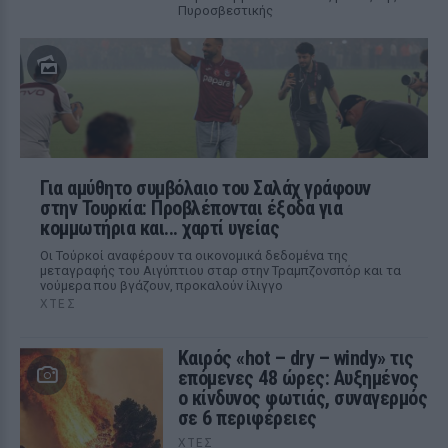
Πυροσβεστικής
Για αμύθητο συμβόλαιο του Σαλάχ γράφουν
στην Τουρκία: Προβλέπονται έξοδα για
κομμωτήρια και... χαρτί υγείας
Οι Τούρκοί αναφέρουν τα οικονομικά δεδομένα της
μεταγραφής του Αιγύπτιου σταρ στην Τραμπζονσπόρ και τα
νούμερα που βγάζουν, προκαλούν ίλιγγο
ΧΤΕΣ
Καιρός «hot – dry – windy» τις
επόμενες 48 ώρες: Αυξημένος
ο κίνδυνος φωτιάς, συναγερμός
σε 6 περιφέρειες
ΧΤΕΣ