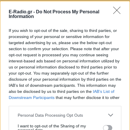
E-Radio.gr -
Do Not Process My Personal
Information
If you wish to opt-out of the sale, sharing to third parties, or
processing of your personal or sensitive information for
targeted advertising by us, please use the below opt-out
section to confirm your selection. Please note that after your
opt-out request is processed you may continue seeing
interest-based ads based on personal information utilized by
us or personal information disclosed to third parties prior to
your opt-out. You may separately opt-out of the further
ΔΕΙΤΕ ΕΠΙΣΗΣ
disclosure of your personal information by third parties on the
IAB’s list of downstream participants. This information may
also be disclosed by us to third parties on the
IAB’s List of
ΣΤΗΝ ΙΔΙΑ ΚΑΤΗΓΟΡΙΑ
Downstream Participants
that may further disclose it to other
third parties.
Ουκρανία: Βίντεο σοκ με
19χρονο να οδηγείται με τη βία
Personal Data Processing Opt Outs
για επιστράτευση ‑ Τι είναι το
«busification»
I want to opt-out of the Sharing of my