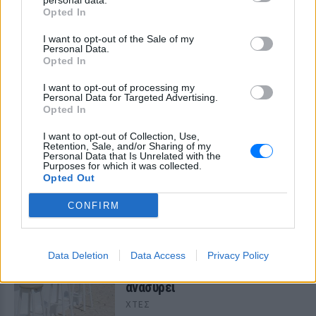
personal data.
ΧΤΕΣ
Opted In
Βίντεο που φέρεται να δείχνει βίαιη
I want to opt-out of the Sale of my
μεταφορά άνδρα για στρατιωτική
Personal Data.
επιστράτευση στην Ουκρανία
επαναφέρει τη συζήτηση για το λεγόμενο
Opted In
«busification».
I want to opt-out of processing my
Ουκρανία: Βίντεο σοκ με
Personal Data for Targeted Advertising.
19χρονο να οδηγείται με τη βία
Opted In
για επιστράτευση ‑ Τι είναι το
I want to opt-out of Collection, Use,
«busification»
Retention, Sale, and/or Sharing of my
Personal Data that Is Unrelated with the
ΧΤΕΣ
Purposes for which it was collected.
Βίντεο που φέρεται να δείχνει βίαιη
Opted Out
μεταφορά άνδρα για στρατιωτική
επιστράτευση στην Ουκρανία
CONFIRM
επαναφέρει τη συζήτηση για το λεγόμενο
«busification».
Πάρο: 4χρονος έχασε τη ζωή
Data Deletion
Data Access
Privacy Policy
του σε πισίνα beach bar –
Βούτηξε ο μπάρμαν για να τον
ανασύρει
ΧΤΕΣ