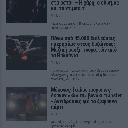
στα οστά» – Η χάρη, ο εθισμός
και το ντιμπέιτ
ΧΤΕΣ
«Σοκαρίστηκα. Ήξερα ότι κάτι δεν
πήγαινε καλά»
Πάνω από 45.000 διελεύσεις
ημερησίως στους Ευζώνους:
Μαζική άφιξη τουριστών από
τα Βαλκάνια
ΧΤΕΣ
Προσωρινή αναστολή των βιομετρικών
ελέγχων για να επισπευστεί η διέλευση
των ταξιδιωτών
Μύκονος: Ιταλοί τουρίστες
έκαναν «κλαμπ» βανάκι transfer
‑ Αντιδράσεις για το ξέφρενο
πάρτι
ΧΤΕΣ
Χοροί, φωνές, φωτογραφίες: Λες και
ήταν σε κλαμπ