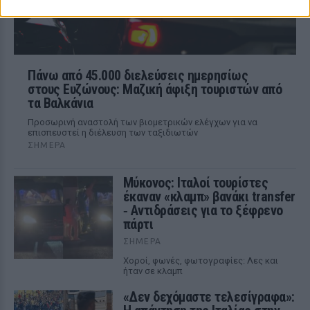
Πάνω από 45.000 διελεύσεις ημερησίως
στους Ευζώνους: Μαζική άφιξη τουριστών από
τα Βαλκάνια
Προσωρινή αναστολή των βιομετρικών ελέγχων για να
επισπευστεί η διέλευση των ταξιδιωτών
ΣΉΜΕΡΑ
Μύκονος: Ιταλοί τουρίστες
έκαναν «κλαμπ» βανάκι transfer
‑ Αντιδράσεις για το ξέφρενο
πάρτι
ΣΉΜΕΡΑ
Χοροί, φωνές, φωτογραφίες: Λες και
ήταν σε κλαμπ
«Δεν δεχόμαστε τελεσίγραφα»: