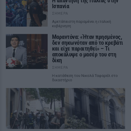
Η απάντηση της Ιταλίας στην
Ισπανία
ΣΉΜΕΡΑ
Αμετάπειστη παραμένει η ιταλική
κυβέρνηση
Μαραντόνα: «Ήταν πρησμένος,
δεν σηκωνόταν από το κρεβάτι
και είχε παραιτηθεί» – Τι
αποκάλυψε ο μασέρ του στη
δίκη
ΣΉΜΕΡΑ
Η κατάθεση του Νικολά Ταφαρέλ στο
δικαστήριο