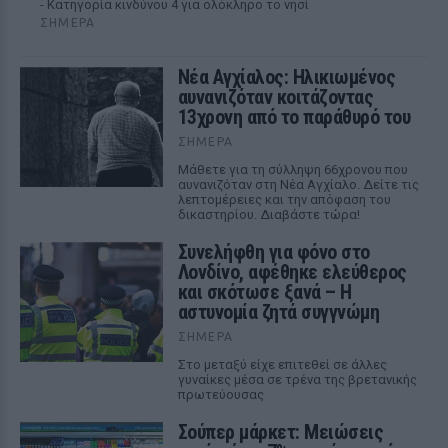
- Κατηγορία κινδύνου 4 για ολόκληρο το νησί
ΣΉΜΕΡΑ
Νέα Αγχίαλος: Ηλικιωμένος
αυνανιζόταν κοιτάζοντας
13χρονη από το παράθυρό του
ΣΉΜΕΡΑ
Μάθετε για τη σύλληψη 66χρονου που
αυνανιζόταν στη Νέα Αγχίαλο. Δείτε τις
λεπτομέρειες και την απόφαση του
δικαστηρίου. Διαβάστε τώρα!
Συνελήφθη για φόνο στο
Λονδίνο, αφέθηκε ελεύθερος
και σκότωσε ξανά – Η
αστυνομία ζητά συγγνώμη
ΣΉΜΕΡΑ
Στο μεταξύ είχε επιτεθεί σε άλλες
γυναίκες μέσα σε τρένα της βρετανικής
πρωτεύουσας
Σούπερ μάρκετ: Μειώσεις