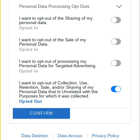
ΣΉΜΕΡΑ
Personal Data Processing Opt Outs
Οι πρώτες πληροφορίες από την
ιατροδικαστική εξέταση
I want to opt-out of the Sharing of my
personal data.
Θρήνος για τον Λιονέλ Μέσι:
Opted In
Πέθανε ο πατέρας του, Χόρχε
I want to opt-out of the Sale of my
ΣΉΜΕΡΑ
Personal Data.
Στο πένθος έχει βυθιστεί η οικογένεια
Opted In
του Λιονέλ Μέσι, με τον πατέρα του,
Χόρχε, να αφήνει την τελευταία του πνοή
I want to opt-out of processing my
σε ηλικία 68 ετών.
Personal Data for Targeted Advertising.
Opted In
Χάντερ Μπάιντεν: «Ο καρκίνος
του πατέρα έχει εξαπλωθεί
I want to opt-out of Collection, Use,
στα οστά» – Η χάρη, ο εθισμός
Retention, Sale, and/or Sharing of my
Personal Data that Is Unrelated with the
και το ντιμπέιτ
Purposes for which it was collected.
ΣΉΜΕΡΑ
Opted Out
«Σοκαρίστηκα. Ήξερα ότι κάτι δεν
CONFIRM
πήγαινε καλά»
Data Deletion
Data Access
Privacy Policy