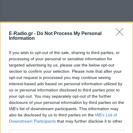
E-Radio.gr -
Do Not Process My Personal
Information
If you wish to opt-out of the sale, sharing to third parties, or
processing of your personal or sensitive information for
targeted advertising by us, please use the below opt-out
section to confirm your selection. Please note that after your
opt-out request is processed you may continue seeing
ΔΕΙΤΕ ΕΠΙΣΗΣ
interest-based ads based on personal information utilized by
us or personal information disclosed to third parties prior to
ΣΤΗΝ ΙΔΙΑ ΚΑΤΗΓΟΡΙΑ
your opt-out. You may separately opt-out of the further
disclosure of your personal information by third parties on the
Θρίλερ στον Λυκαβηττό: Σε
IAB’s list of downstream participants. This information may
57χρονη γυναίκα ανήκει η
also be disclosed by us to third parties on the
IAB’s List of
σορός ‑ Πιθανότατα έπεσε από
Downstream Participants
that may further disclose it to other
ύψος
third parties.