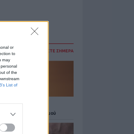
sonal or
ΔΙΑΒΑΣΤΕ ΣΗΜΕΡΑ
ection to
ou may
 personal
out of the
 downstream
B’s List of
Σ
 27 μεγάλες πόλεις στο
ερο επίπεδο συναγερμού