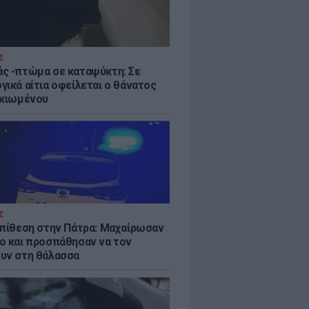
Σ
ς -πτώμα σε καταψύκτη: Σε
γικά αίτια οφείλεται ο θάνατος
ικιωμένου
Σ
επίθεση στην Πάτρα: Μαχαίρωσαν
ο και προσπάθησαν να τον
υν στη θάλασσα