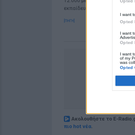
12.000 μέλη, κυρίως νεαρά άτ
Opted 
εκπαίδευση, συμμετέχοντας σ
I want t
[ΠΗΓΗ]
Opted 
I want 
Advertis
Opted 
I want t
of my P
was col
Opted 
Ακολουθήστε το E-Radio.
πιο hot νέα
.