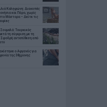
λιά Καληφώνη: Διακοπές
ονήσια και Πάρο, χωρίς
στο Μάστορα – Δείτε τις
αφίες
 Σουμελά: Τουρκικός
μετά τη σύγκριση με τη
 Σφοδρή αντεπίθεση από
ατο
κίστηκε ο Αφγανός για
φονία της 38χρονης