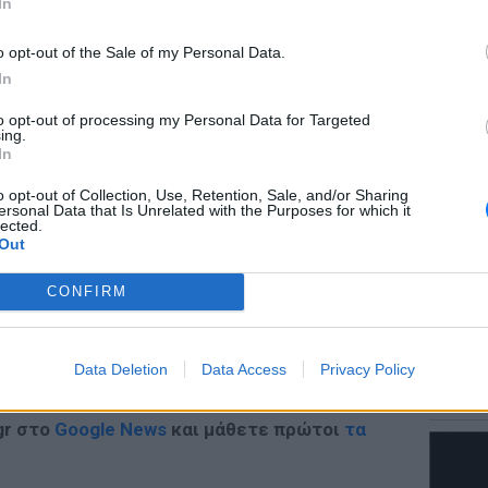
ομα, τα οποία λαμβάνουν αμιγώς στρατιωτική
In
ε γυμνάσια του ΝΑΤΟ.
o opt-out of the Sale of my Personal Data.
In
LIFESTY
to opt-out of processing my Personal Data for Targeted
Τους ε
ing.
στο Πα
ΔΙΑΦΗΜΙΣΗ
In
έκανε 
o opt-out of Collection, Use, Retention, Sale, and/or Sharing
ersonal Data that Is Unrelated with the Purposes for which it
lected.
Out
CONFIRM
ΕΙΔΗΣΕΙ
Data Deletion
Data Access
Privacy Policy
Δεκαπε
εργασία
gr στο
Google News
και μάθετε πρώτοι
τα