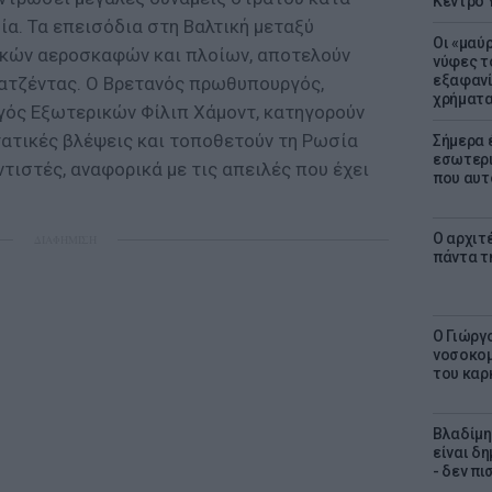
Κέντρο 
α. Τα επεισόδια στη Βαλτική μεταξύ
Οι «μαύ
κών αεροσκαφών και πλοίων, αποτελούν
νύφες τ
εξαφανί
 ατζέντας. Ο Βρετανός πρωθυπουργός,
χρήματ
ργός Εξωτερικών Φίλιπ Χάμοντ, κατηγορούν
τατικές βλέψεις και τοποθετούν τη Ρωσία
Σήμερα 
εσωτερι
ντιστές, αναφορικά με τις απειλές που έχει
που αυτ
Ο αρχιτ
ΔΙΑΦΗΜΙΣΗ
πάντα τ
O Γιώργ
νοσοκομ
του καρ
Βλαδίμη
είναι δ
- δεν π