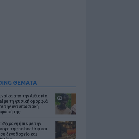
DING ΘΕΜΑΤΑ
υναίκα από την Αιθιοπία
ral με τη φυσική ομορφιά
ίτε την εντυπωσιακή
ρφωσή της
 39χρονη ήπιε με την
κόρη της σε boat trip και
σε ξενοδοχείο και