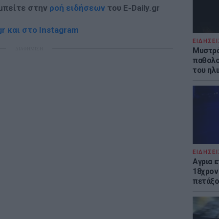
 μπείτε στην
ροή ειδήσεων
του E-Daily.gr
r και στο Instagram
ΕΙΔΗΣΕΙ
ΔΙΑΦΗΜΙΣΗ
Μυστρά
παθολο
του ηλ
ΕΙΔΗΣΕΙ
Αγρια 
18χρον
πετάξο