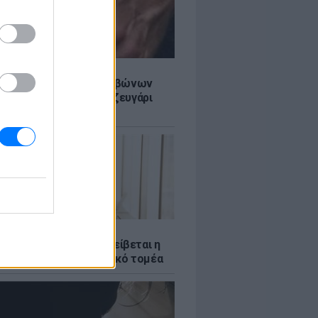
LE
ίδαν με δαχτυλίδι αρραβώνων
ρίσι - Μήπως διάσημο ζευγάρι
το επόμενο βήμα;
Σ
νταύγουστος: Πώς αμείβεται η
 την αργία στον ιδιωτικό τομέα