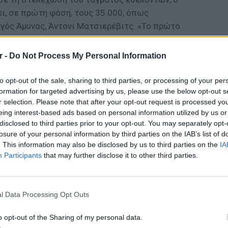
ι, σε πρώτη φάση, τους 35.000, όπως
ός Άμυνας, Άντονι Ματσιερέβιτς. «Το πρώτο
επτέμβριο», δήλωσε ο Πολωνός υπουργός,
για τα σχέδια της κυβέρνησης. «Η απόφαση
r -
Do Not Process My Personal Information
ιείται δίχως χρονοτριβή», πρόσθεσε,
 το στίγμα των προθέσεων της Βαρσοβίας για
to opt-out of the sale, sharing to third parties, or processing of your per
formation for targeted advertising by us, please use the below opt-out s
r selection. Please note that after your opt-out request is processed y
eing interest-based ads based on personal information utilized by us or
ία από τις 16 επαρχίες της Πολωνίας θα
disclosed to third parties prior to your opt-out. You may separately opt-
λογο στράτευμα, ώστε να αντιμετωπίσει τις
losure of your personal information by third parties on the IAB’s list of
ολέμου», όπως χαρακτηριστικά δήλωσε
. This information may also be disclosed by us to third parties on the
IA
ουργείου Άμυνας. Προτεραιότητα ωστόσο,
Participants
that may further disclose it to other third parties.
αι δη οι Podlachia, Lublin και Podkarpachie,
ΕΙΔΗΣΕΙ
τα ρωσικά σύνορα και δέχονται τη
Ιταλία:
υψηλότ
l Data Processing Opt Outs
παραστρατιωτικό σώμα, το οποίο αριθμεί
o opt-out of the Sharing of my personal data.