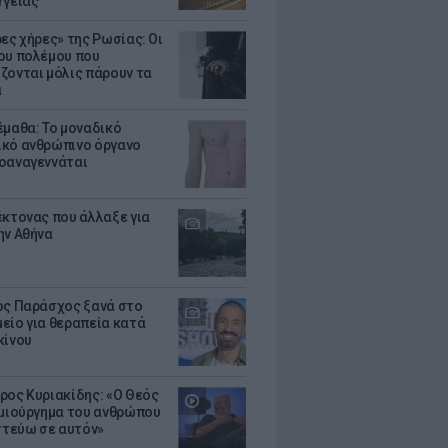
Υγείας
ρες χήρες» της Ρωσίας: Οι
ου πολέμου που
ζονται μόλις πάρουν τα
α
έμαθα: Το μοναδικό
κό ανθρώπινο όργανο
οαναγεννάται
έκτονας που άλλαξε για
ην Αθήνα
ος Παράσχος ξανά στο
είο για θεραπεία κατά
κίνου
ρος Κυριακίδης: «Ο Θεός
ημιούργημα του ανθρώπου
ιστεύω σε αυτόν»