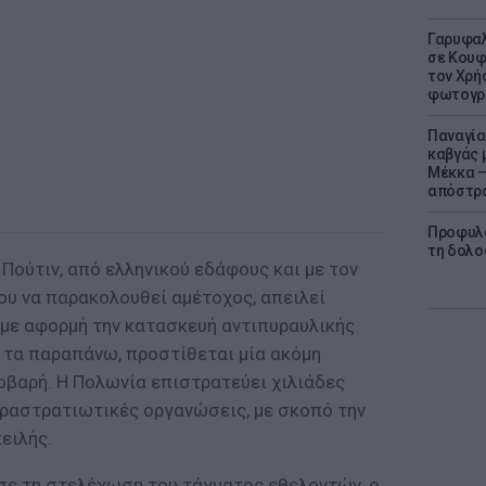
Γαρυφαλ
σε Κουφ
τον Χρή
φωτογρ
Παναγία
καβγάς 
Μέκκα –
απόστρ
Προφυλα
τη δολο
Πούτιν, από ελληνικού εδάφους και με τον
υ να παρακολουθεί αμέτοχος, απειλεί
 με αφορμή την κατασκευή αντιπυραυλικής
α τα παραπάνω, προστίθεται μία ακόμη
οβαρή. Η Πολωνία επιστρατεύει χιλιάδες
ραστρατιωτικές οργανώσεις, με σκοπό την
ειλής.
σε τη στελέχωση του τάγματος εθελοντών, ο