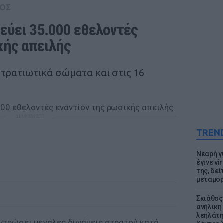
ΟΣ
εύει 35.000 εθελοντές 
κής απειλής
τρατιωτικά σώματα και στις 16
ΔΙΑΦΗΜΙΣΗ
TREN
Νεαρή γ
έγινε vi
της, δε
μεταμό
Σκιάθος:
ανήλικη 
λεηλάτη
ντρώσει μεγάλες δυνάμεις στρατού κατά