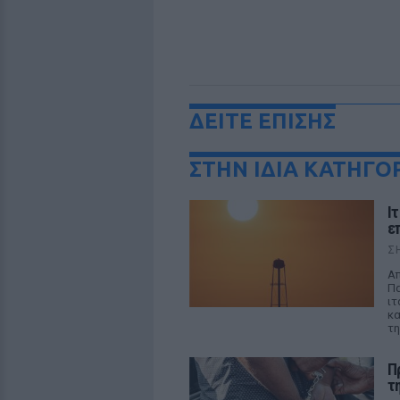
ΔΕΙΤΕ ΕΠΙΣΗΣ
ΣΤΗΝ ΙΔΙΑ ΚΑΤΗΓΟ
Ι
ε
Σ
Απ
Πα
ιτ
κα
τη
Π
τ