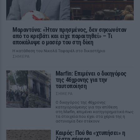
Μαραντόνα: «Ήταν πρησμένος, δεν σηκωνόταν
από το κρεβάτι και είχε παραιτηθεί» – Τι
αποκάλυψε ο μασέρ του στη δίκη
Η κατάθεση του Νικολά Ταφαρέλ στο δικαστήριο
ΣΉΜΕΡΑ
Marfin: Επιμένει ο δικηγόρος
της 46χρονης για την
ταυτοποίηση
ΣΉΜΕΡΑ
Ο δικηγόρος της 46χρονης
κατηγορούμενης για την επίθεση
στη Marfin, επιμένει κατηγορηματικά πως
τα στοιχεία που έχει στα χέρια της η
αστυνομία δεν στέκουν.
Καιρός: Πού θα «χτυπήσει» η
ζέστη σήμερα