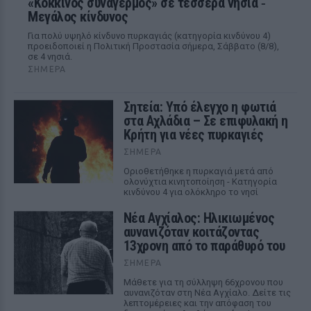
«Κόκκινος συναγερμός» σε τέσσερα νησιά ‑
Μεγάλος κίνδυνος
Για πολύ υψηλό κίνδυνο πυρκαγιάς (κατηγορία κινδύνου 4)
προειδοποιεί η Πολιτική Προστασία σήμερα, Σάββατο (8/8),
σε 4 νησιά.
ΣΉΜΕΡΑ
Σητεία: Υπό έλεγχο η φωτιά
στα Αχλάδια – Σε επιφυλακή η
Κρήτη για νέες πυρκαγιές
ΣΉΜΕΡΑ
Οριοθετήθηκε η πυρκαγιά μετά από
ολονύχτια κινητοποίηση - Κατηγορία
κινδύνου 4 για ολόκληρο το νησί
Νέα Αγχίαλος: Ηλικιωμένος
αυνανιζόταν κοιτάζοντας
13χρονη από το παράθυρό του
ΣΉΜΕΡΑ
Μάθετε για τη σύλληψη 66χρονου που
αυνανιζόταν στη Νέα Αγχίαλο. Δείτε τις
λεπτομέρειες και την απόφαση του