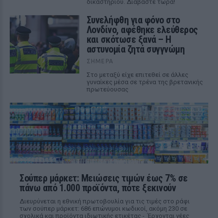
δικαστηρίου. Διαβάστε τώρα!
Συνελήφθη για φόνο στο
Λονδίνο, αφέθηκε ελεύθερος
και σκότωσε ξανά – Η
αστυνομία ζητά συγγνώμη
ΣΉΜΕΡΑ
Στο μεταξύ είχε επιτεθεί σε άλλες
γυναίκες μέσα σε τρένα της βρετανικής
πρωτεύουσας
Σούπερ μάρκετ: Μειώσεις τιμών έως 7% σε
πάνω από 1.000 προϊόντα, πότε ξεκινούν
Διευρύνεται η εθνική πρωτοβουλία για τις τιμές στο ράφι
των σούπερ μάρκετ: 686 επώνυμοι κωδικοί, ακόμη 230 σε
σχολικά και προϊόντα ιδιωτικής ετικέτας - Έρχονται νέες