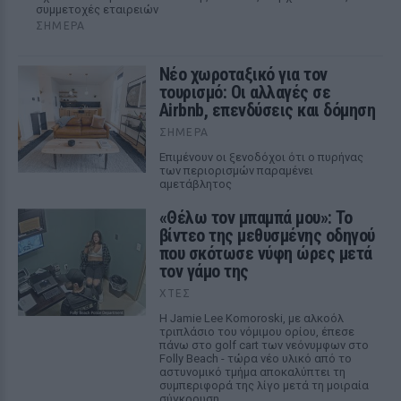
συμμετοχές εταιρειών
ΣΉΜΕΡΑ
Νέο χωροταξικό για τον
τουρισμό: Οι αλλαγές σε
Airbnb, επενδύσεις και δόμηση
ΣΉΜΕΡΑ
Επιμένουν οι ξενοδόχοι ότι ο πυρήνας
των περιορισμών παραμένει
αμετάβλητος
«Θέλω τον μπαμπά μου»: Το
βίντεο της μεθυσμένης οδηγού
που σκότωσε νύφη ώρες μετά
τον γάμο της
ΧΤΕΣ
Η Jamie Lee Komoroski, με αλκοόλ
τριπλάσιο του νόμιμου ορίου, έπεσε
πάνω στο golf cart των νεόνυμφων στο
Folly Beach - τώρα νέο υλικό από το
αστυνομικό τμήμα αποκαλύπτει τη
συμπεριφορά της λίγο μετά τη μοιραία
σύγκρουση