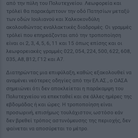
από την πύλη του Πολυτεχνείου. Λεωφορεία και
τρόλεϊ θα παρακάμπτουν την οδό Πατησίων μεταξύ
των οδών Ιουλιανού και Χαλκοκονδύλη
ακολουθώντας εναλλακτικές διαδρομές. Οι γραμμές
τρόλεϊ που επηρεάζονται από την τροποποίηση
είναι οι 2, 3, 4, 5, 6, 11 και 15 όπως επίσης και οι
λεωφορειακές γραμμές 022, 054, 224, 500, 622, 608,
035, Α8, Β12, Γ12 και Α7.
Διατηρώντας μια επιφύλαξη, καθώς εξακολουθεί να
αναμένει νεότερες οδηγίες από την ΕΛ.ΑΣ., ο ΟΑΣΑ
σημειώνει ότι δεν αποκλείεται η παράκαμψη του
Πολυτεχνείου να επεκταθεί και σε άλλες ημέρες της
εβδομάδας ή και ώρες. Η τροποποίηση είναι
προσωρινή, επισήμως τουλάχιστον, ωστόσο εάν
δεν βρεθεί τρόπος αστυνόμευσης της περιοχής, δεν
φαίνεται να αποσύρεται το μέτρο.