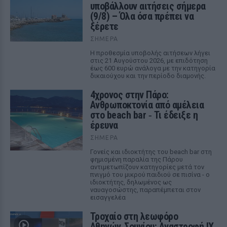
υποβάλλουν αιτήσεις σήμερα
(9/8) – Όλα όσα πρέπει να
ξέρετε
ΣΉΜΕΡΑ
Η προθεσμία υποβολής αιτήσεων λήγει
στις 21 Αυγούστου 2026, με επιδότηση
έως 600 ευρώ ανάλογα με την κατηγορία
δικαιούχου και την περίοδο διαμονής.
4χρονος στην Πάρο:
Ανθρωποκτονία από αμέλεια
στο beach bar ‑ Τι έδειξε η
έρευνα
ΣΉΜΕΡΑ
Γονείς και ιδιοκτήτης του beach bar στη
φημισμένη παραλία της Πάρου
αντιμετωπίζουν κατηγορίες μετά τον
πνιγμό του μικρού παιδιού σε πισίνα - ο
ιδιοκτήτης, δηλωμένος ως
ναυαγοσώστης, παραπέμπεται στον
εισαγγελέα
Τροχαίο στη λεωφόρο
Αθηνών‑Σουνίου: Αναστροφή ΙΧ