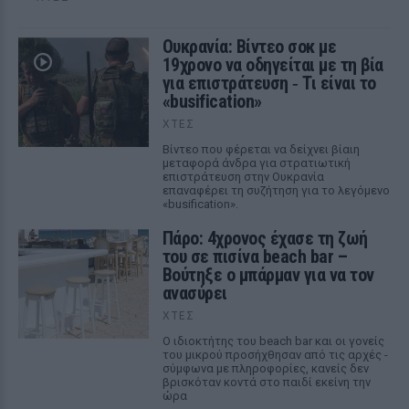
Ουκρανία: Βίντεο σοκ με
19χρονο να οδηγείται με τη βία
για επιστράτευση ‑ Τι είναι το
«busification»
ΧΤΕΣ
Βίντεο που φέρεται να δείχνει βίαιη
μεταφορά άνδρα για στρατιωτική
επιστράτευση στην Ουκρανία
επαναφέρει τη συζήτηση για το λεγόμενο
«busification».
Πάρο: 4χρονος έχασε τη ζωή
του σε πισίνα beach bar –
Βούτηξε ο μπάρμαν για να τον
ανασύρει
ΧΤΕΣ
Ο ιδιοκτήτης του beach bar και οι γονείς
του μικρού προσήχθησαν από τις αρχές -
σύμφωνα με πληροφορίες, κανείς δεν
βρισκόταν κοντά στο παιδί εκείνη την
ώρα