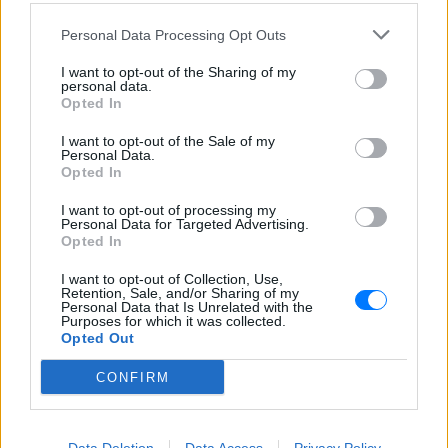
οδικού δικτύου 8 χιλιομέτρων και
συνδέεται άμεσα με το νέο γήπεδο του
Παναθηναϊκού.
Personal Data Processing Opt Outs
I want to opt-out of the Sharing of my
personal data.
Opted In
I want to opt-out of the Sale of my
Personal Data.
Opted In
Ισραηλινό ΥΠΕΞ προς τουρίστες στην Ελλάδα:
I want to opt-out of processing my
Personal Data for Targeted Advertising.
«Κρύψτε ότι είστε Ισραηλινοί» λόγω
Opted In
διαδηλώσεων
Ταξιδιωτική προειδοποίηση εξέδωσε το ισραηλινό
I want to opt-out of Collection, Use,
Retention, Sale, and/or Sharing of my
υπουργείο Εξωτερικών ενόψει της «ημέρας οργής»
Personal Data that Is Unrelated with the
φιλοπαλαιστινιακών οργανώσεων σε 36 σημεία της χώρας.
Purposes for which it was collected.
ΣΉΜΕΡΑ
Opted Out
Επιτρέπεται να προσπεράσεις
CONFIRM
περιπολικό; Τι λέει ο ΚΟΚ που
οι περισσότεροι αγνοούν
ΣΉΜΕΡΑ