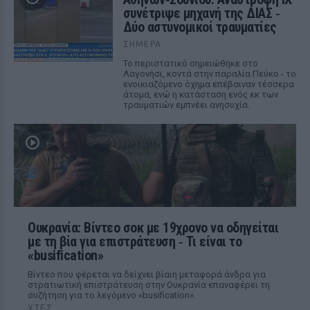
συνέτριψε μηχανή της ΔΙΑΣ ‑
Δύο αστυνομικοί τραυματίες
ΣΉΜΕΡΑ
Το περιστατικό σημειώθηκε στο
Λαγονήσι, κοντά στην παραλία Πεύκο - το
ενοικιαζόμενο όχημα επέβαιναν τέσσερα
άτομα, ενώ η κατάσταση ενός εκ των
τραυματιών εμπνέει ανησυχία.
Ουκρανία: Βίντεο σοκ με 19χρονο να οδηγείται
με τη βία για επιστράτευση ‑ Τι είναι το
«busification»
Βίντεο που φέρεται να δείχνει βίαιη μεταφορά άνδρα για
στρατιωτική επιστράτευση στην Ουκρανία επαναφέρει τη
συζήτηση για το λεγόμενο «busification».
ΧΤΕΣ