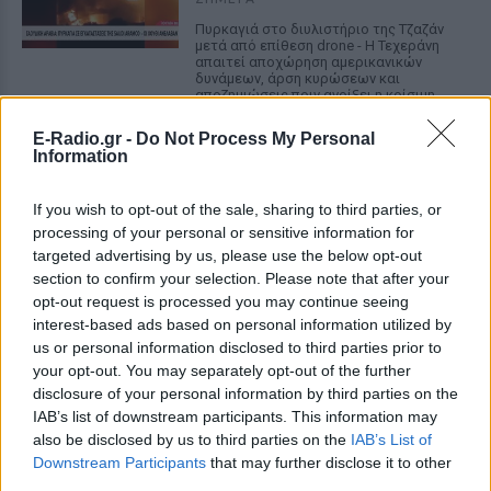
Πυρκαγιά στο διυλιστήριο της Τζαζάν
μετά από επίθεση drone - Η Τεχεράνη
απαιτεί αποχώρηση αμερικανικών
δυνάμεων, άρση κυρώσεων και
αποζημιώσεις πριν ανοίξει η κρίσιμη
θαλάσσια δίοδος
E-Radio.gr -
Do Not Process My Personal
Ελικόπτερο προσγειώθηκε στο
Information
Σαρακήνικο για να κάνουν
μπάνιο οι επιβάτες του
If you wish to opt-out of the sale, sharing to third parties, or
ΣΉΜΕΡΑ
processing of your personal or sensitive information for
Ο επιχειρηματίας από τη Μήλο που
targeted advertising by us, please use the below opt-out
κατέγραψε το περιστατικό μίλησε στον
section to confirm your selection. Please note that after your
ΣΚΑΪ και περιέγραψε τι είδε στην
opt-out request is processed you may continue seeing
παραλία
interest-based ads based on personal information utilized by
Νέα λεωφόρος στον Βοτανικό:
us or personal information disclosed to third parties prior to
Πόσες λωρίδες θα έχει και
your opt-out. You may separately opt-out of the further
πότε παραδίδεται
disclosure of your personal information by third parties on the
IAB’s list of downstream participants. This information may
ΣΉΜΕΡΑ
also be disclosed by us to third parties on the
IAB’s List of
Η Λεωφόρος Προφήτη Δανιήλ, που
Downstream Participants
κατασκευάζεται στο πλαίσιο της Διπλής
that may further disclose it to other
Ανάπλασης, αποτελεί μέρος ενός νέου
third parties.